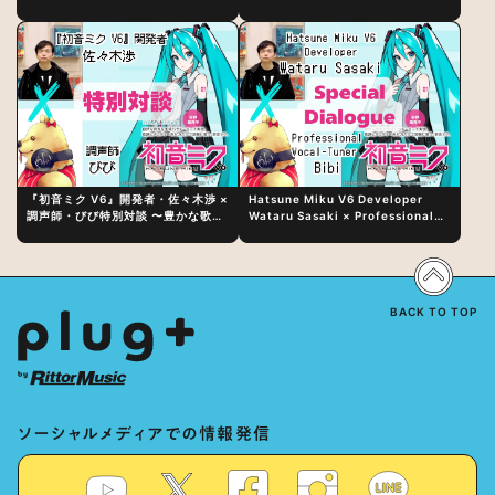
日（水）にリリース！
『初音ミク V6』開発者・佐々木渉 ×
Hatsune Miku V6 Developer
調声師・びび特別対談 〜豊かな歌声
Wataru Sasaki × Professional
表現の秘訣は、“歌うキャラクターへ
Vocal-Tuner Bibi Special
の愛”と“推し活”にあった！？
Dialogue: The Secret to Rich
Vocal Expression Lies in “Love
for the singing characters” and
“Oshikatsu”!?
BACK TO TOP
ソーシャルメディアでの情報発信