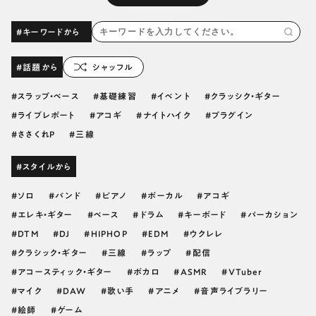
#キーワードから
#話題から
シャッフル
スラップ・ベース
基礎練習
イベント
クラッシク・ギター
ライブレポート
アコギ
ナイトハイク
プラグイン
ささくれP
三線
#スタイルから
ソロ
バンド
ピアノ
ボーカル
アコギ
エレキ・ギター
ベース
ドラム
キーボード
パーカション
DTM
DJ
HIPHOP
EDM
ウクレレ
クラシック・ギター
三線
ラップ
配信
アコースティック・ギター
ボカロ
ASMR
VTuber
マイク
DAW
歌い手
アニメ
音声ライブラリー
絵師
ゲーム