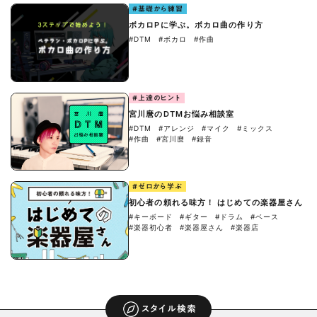
#基礎から練習
ボカロPに学ぶ。ボカロ曲の作り方
#DTM
#ボカロ
#作曲
#上達のヒント
宮川麿のDTMお悩み相談室
#DTM
#アレンジ
#マイク
#ミックス
#作曲
#宮川麿
#録音
#ゼロから学ぶ
初心者の頼れる味方！ はじめての楽器屋さん
#キーボード
#ギター
#ドラム
#ベース
#楽器初心者
#楽器屋さん
#楽器店
スタイル検索