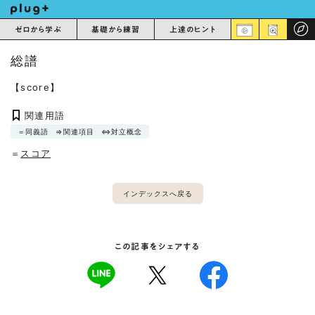
ゼロから学ぶ
基礎から練習
上達のヒント
総譜
【score】
関連用語
＝同義語
⇒関連項目
⇔対立概念
＝
スコア
インデックスへ戻る
この記事をシェアする