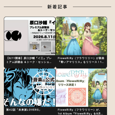
新着記事
【8/11開催】原口沙輔『イ三』プレ
FloweRiЯy（フラワリリー）が新曲
ミアム試聴会 ＆トーク・セッション
『青いアマリリス』をリリース！1st
〜完成直後の“ピュアな原音体験”と
アルバム詳細も発表
制作秘話
第42話「未来派LOVERS」
FloweRiЯy（フラワリリー）が、
1st Album『FloweRiЯy』を9月23