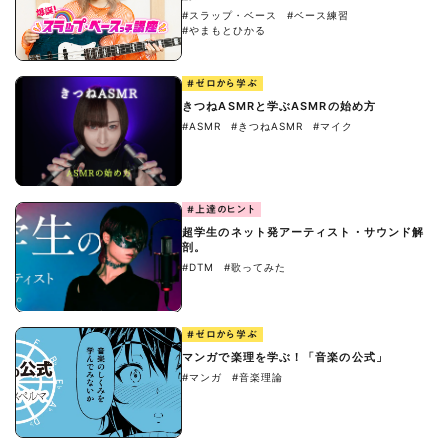
#スラップ・ベース
#ベース練習
#やまもとひかる
#ゼロから学ぶ
きつねASMRと学ぶASMRの始め方
#ASMR
#きつねASMR
#マイク
#上達のヒント
超学生のネット発アーティスト・サウンド解
剖。
#DTM
#歌ってみた
#ゼロから学ぶ
マンガで楽理を学ぶ！「音楽の公式」
#マンガ
#音楽理論