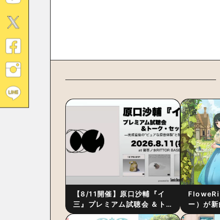
【8/11開催】原口沙輔『イ
Flowe
三』プレミアム試聴会 ＆ト
ー）が新
ーク・セッション 〜完成直
ス』をリ