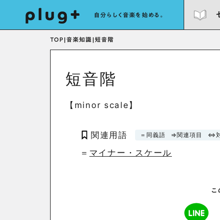
自分らしく音楽を始める。
TOP
|
音楽知識
|
短音階
短音階
【minor scale】
関連用語
＝同義語
⇒関連項目
⇔
＝
マイナー・スケール
こ