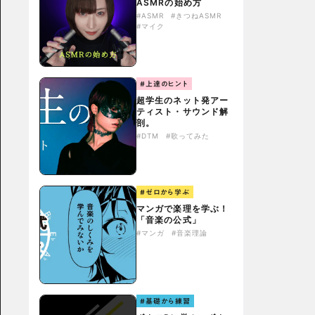
ASMRの始め方
#ASMR
#きつねASMR
#マイク
#上達のヒント
超学生のネット発アー
ティスト・サウンド解
剖。
#DTM
#歌ってみた
#ゼロから学ぶ
マンガで楽理を学ぶ！
「音楽の公式」
#マンガ
#音楽理論
#基礎から練習