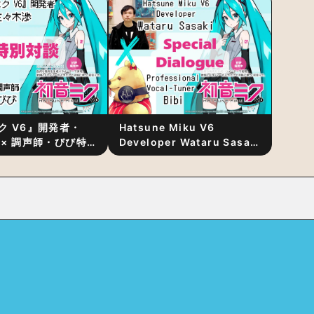
発表
ク V6』開発者・
Hatsune Miku V6
 × 調声師・びび特
Developer Wataru Sasaki
〜豊かな歌声表現の
× Professional Vocal-
“歌うキャラクター
Tuner Bibi Special
と“推し活”にあっ
Dialogue: The Secret to
Rich Vocal Expression
Lies in “Love for the
singing characters” and
“Oshikatsu”!?