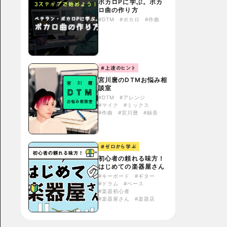
ボカロPに学ぶ。ボカ
ロ曲の作り方
#DTM
#ボカロ
#作曲
#上達のヒント
宮川麿のDTMお悩み相
談室
#DTM
#アレンジ
#マイク
#ミックス
#作曲
#宮川麿
#録音
#ゼロから学ぶ
初心者の頼れる味方！
はじめての楽器屋さん
#キーボード
#ギター
#ドラム
#ベース
#楽器初心者
#楽器屋さん
#楽器店