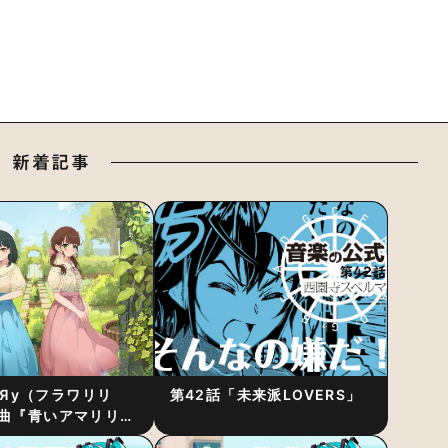
新着記事
RiЯy（フラワリリ
第42話「未来派LOVERS」
曲『青いアマリリ
リース！1stアルバ