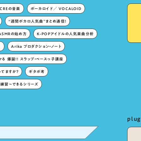
ECREの音楽
ボーカロイド／ VOCALOID
“週間ボカロ人気曲”まとめ通信！
ASMRの始め方
K-POPアイドルの人気楽曲分析
。
Arika プロダクション・ノート
る 爆誕!! スラップ・ベースっ子講座
ってますか？
ギタボ考
練習〜できるシリーズ
pl