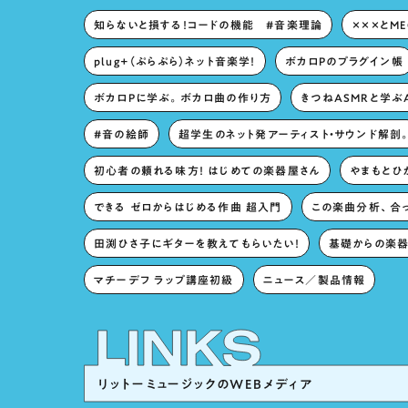
知らないと損する！コードの機能 #音楽理論
×××とM
plug+（ぷらぷら）ネット音楽学！
ボカロPのプラグイン帳
ボカロPに学ぶ。ボカロ曲の作り方
きつねASMRと学ぶ
#音の絵師
超学生のネット発アーティスト・サウンド解剖
初心者の頼れる味方！ はじめての楽器屋さん
やまもとひか
できる ゼロからはじめる作曲 超入門
この楽曲分析、合
田渕ひさ子にギターを教えてもらいたい！
基礎からの楽器
マチーデフ ラップ講座初級
ニュース／製品情報
リットーミュージックのWEBメディア