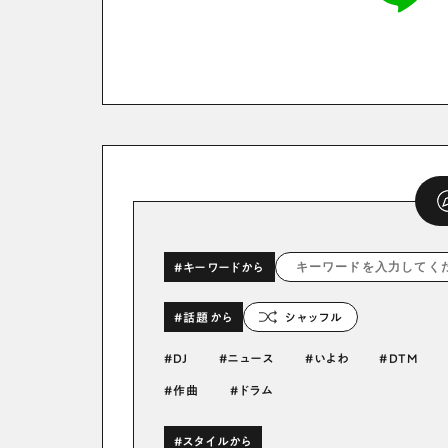
#キーワードから
#話題から
シャッフル
DJ
ニュース
いよわ
DTM
作曲
ドラム
#スタイルから