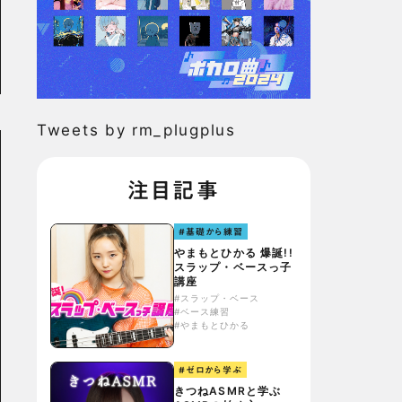
Tweets by rm_plugplus
注目記事
#基礎から練習
やまもとひかる 爆誕!!
スラップ・ベースっ子
講座
#スラップ・ベース
#ベース練習
#やまもとひかる
#ゼロから学ぶ
きつねASMRと学ぶ