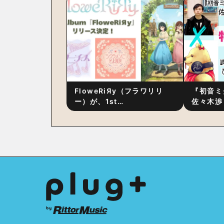
後の“ピュアな原音体験”と制
ム詳細も
作秘話
FloweRiЯy（フラワリリ
『初音ミ
ー）が、1st
佐々木渉
Album『FloweRiЯy』を9
別対談 
月23日（水）にリリース！
秘訣は、
への愛”
た！？