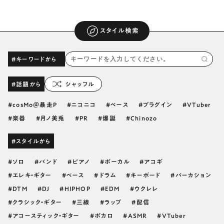
スタイル検索
#キーワードから
#話題から
シャッフル
cosMo＠暴走P
ニコニコ
ベース
プラグイン
VTuber
楽器
月ノ美兎
PR
爆誕
Chinozo
#スタイルから
ソロ
バンド
ピアノ
ボーカル
アコギ
エレキ・ギター
ベース
ドラム
キーボード
パーカション
DTM
DJ
HIPHOP
EDM
ウクレレ
クラシック・ギター
三線
ラップ
配信
アコースティック・ギター
ボカロ
ASMR
VTuber