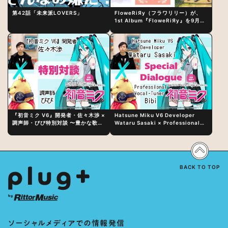
第42話「未来派LOVERS」
FloweRiЯy（フラワリリー）が、
1st Album『FloweRiЯy』を9月23
日（水）にリリース！
『初音ミク V6』開発者・佐々木渉 ×
Hatsune Miku V6 Developer
調声師・びび特別対談 〜豊かな歌声
Wataru Sasaki × Professional
表現の秘訣は、“歌うキャラクターへ
Vocal-Tuner Bibi Special
の愛”と“推し活”にあった！？
Dialogue: The Secret to Rich
Vocal Expression Lies in “Love
for the singing characters” and
“Oshikatsu”!?
BACK TO TOP
ソーシャルメディアでの情報発信