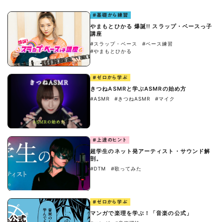
#基礎から練習
やまもとひかる 爆誕!! スラップ・ベースっ子
講座
#スラップ・ベース
#ベース練習
#やまもとひかる
#ゼロから学ぶ
きつねASMRと学ぶASMRの始め方
#ASMR
#きつねASMR
#マイク
#上達のヒント
超学生のネット発アーティスト・サウンド解
剖。
#DTM
#歌ってみた
#ゼロから学ぶ
マンガで楽理を学ぶ！「音楽の公式」