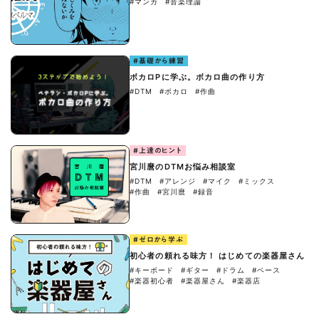
#マンガ
#音楽理論
#基礎から練習
ボカロPに学ぶ。ボカロ曲の作り方
#DTM
#ボカロ
#作曲
#上達のヒント
宮川麿のDTMお悩み相談室
#DTM
#アレンジ
#マイク
#ミックス
#作曲
#宮川麿
#録音
#ゼロから学ぶ
初心者の頼れる味方！ はじめての楽器屋さん
#キーボード
#ギター
#ドラム
#ベース
#楽器初心者
#楽器屋さん
#楽器店