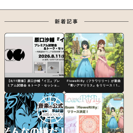
新着記事
【8/11開催】原口沙輔『イ三』プレ
FloweRiЯy（フラワリリー）が新曲
ミアム試聴会 ＆トーク・セッション
『青いアマリリス』をリリース！1st
〜完成直後の“ピュアな原音体験”と
アルバム詳細も発表
制作秘話