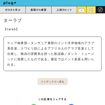
ゼロから学ぶ
基礎から練習
上達のヒント
ターラブ
【tarab】
ケニア南東部～タンザニア東部のインド洋岸地域のアラブ
系音楽。スワヒリ語によるアフリカ人のアラブ音楽として
出発し、独自の雰囲気を持った歌謡曲／ダンス・ミュージ
ックに発展したものである。最近ではインド楽器も用いら
れる。
インデックスへ戻る
この記事をシェアする