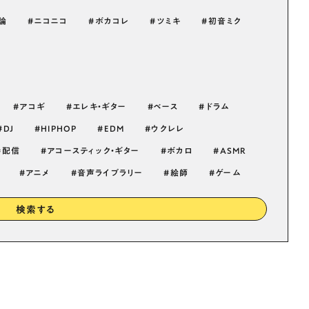
論
ニコニコ
ボカコレ
ツミキ
初音ミク
アコギ
エレキ・ギター
ベース
ドラム
DJ
HIPHOP
EDM
ウクレレ
配信
アコースティック・ギター
ボカロ
ASMR
アニメ
音声ライブラリー
絵師
ゲーム
検索する