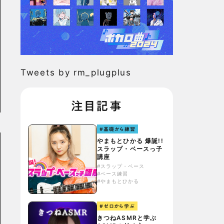
Tweets by rm_plugplus
注目記事
#基礎から練習
やまもとひかる 爆誕!!
スラップ・ベースっ子
講座
#スラップ・ベース
#ベース練習
#やまもとひかる
#ゼロから学ぶ
きつねASMRと学ぶ