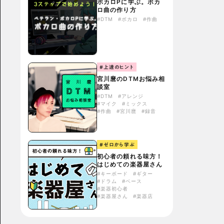
ボカロPに学ぶ。ボカ
ロ曲の作り方
#DTM
#ボカロ
#作曲
#上達のヒント
宮川麿のDTMお悩み相
談室
#DTM
#アレンジ
#マイク
#ミックス
#作曲
#宮川麿
#録音
#ゼロから学ぶ
初心者の頼れる味方！
はじめての楽器屋さん
#キーボード
#ギター
#ドラム
#ベース
#楽器初心者
#楽器屋さん
#楽器店