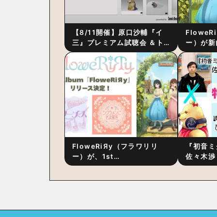
【8/11開催】原口沙輔『イ
Flowe
三』プレミアム試聴会 ＆ト
ー）が新
ーク・セッション 〜完成直
ス』をリ
後の“ピュアな原音体験”と制
ム詳細も
作秘話
FloweRiЯy（フラワリリ
『初音ミ
ー）が、1st
佐々木渉
Album『FloweRiЯy』を9
別対談 
月23日（水）にリリース！
秘訣は、
への愛”
た！？