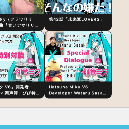
RiЯy（フラワリリ
第42話「未来派LOVERS」
曲『青いアマリリ
リース！1stアルバ
発表
ク V6』開発者・
Hatsune Miku V6
 × 調声師・びび特
Developer Wataru Sasaki
〜豊かな歌声表現の
× Professional Vocal-
“歌うキャラクター
Tuner Bibi Special
と“推し活”にあっ
Dialogue: The Secret to
Rich Vocal Expression
Lies in “Love for the