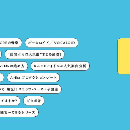
singing characters” and
“Oshikatsu”!?
ECREの音楽
ボーカロイド／ VOCALOID
“週間ボカロ人気曲”まとめ通信！
ASMRの始め方
K-POPアイドルの人気楽曲分析
。
Arika プロダクション・ノート
る 爆誕!! スラップ・ベースっ子講座
ってますか？
ギタボ考
練習〜できるシリーズ