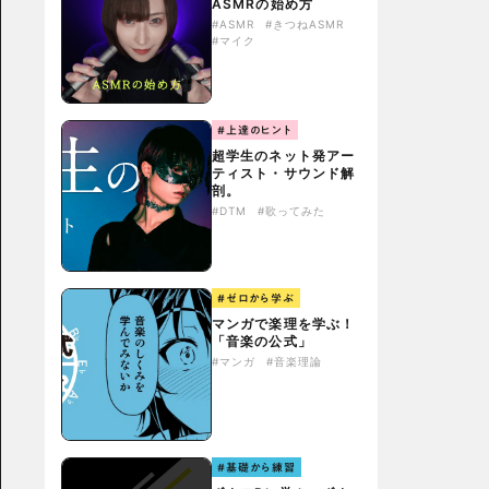
ASMRの始め方
#ASMR
#きつねASMR
#マイク
#上達のヒント
超学生のネット発アー
ティスト・サウンド解
剖。
#DTM
#歌ってみた
#ゼロから学ぶ
マンガで楽理を学ぶ！
「音楽の公式」
#マンガ
#音楽理論
#基礎から練習