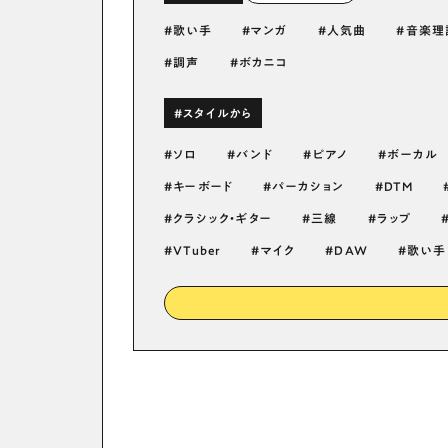
歌い手
マンガ
人気曲
音楽理
調声
ボカニコ
#スタイルから
ソロ
バンド
ピアノ
ボーカル
キーボード
パーカション
DTM
クラシック・ギター
三線
ラップ
VTuber
マイク
DAW
歌い手