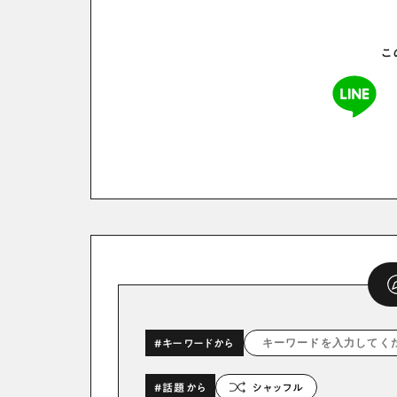
こ
#キーワードから
#話題から
シャッフル