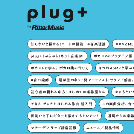
知らないと損する！コードの機能 #音楽理論
×××とM
plug+（ぷらぷら）ネット音楽学！
ボカロPのプラグイン帳
ボカロPに学ぶ。ボカロ曲の作り方
きつねASMRと学ぶ
#音の絵師
超学生のネット発アーティスト・サウンド解剖
初心者の頼れる味方！ はじめての楽器屋さん
やまもとひか
できる ゼロからはじめる作曲 超入門
この楽曲分析、合
田渕ひさ子にギターを教えてもらいたい！
基礎からの楽器
マチーデフ ラップ講座初級
ニュース／製品情報