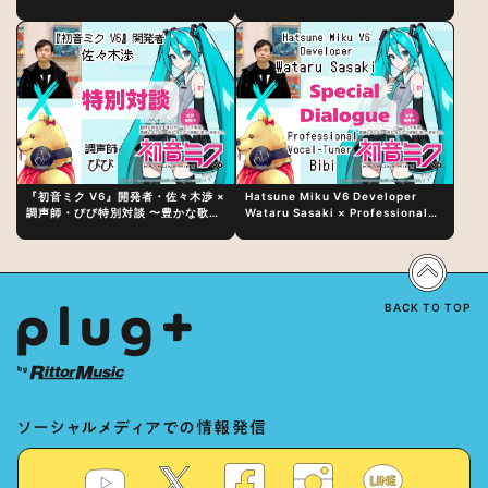
日（水）にリリース！
『初音ミク V6』開発者・佐々木渉 ×
Hatsune Miku V6 Developer
調声師・びび特別対談 〜豊かな歌声
Wataru Sasaki × Professional
表現の秘訣は、“歌うキャラクターへ
Vocal-Tuner Bibi Special
の愛”と“推し活”にあった！？
Dialogue: The Secret to Rich
Vocal Expression Lies in “Love
for the singing characters” and
“Oshikatsu”!?
BACK TO TOP
ソーシャルメディアでの情報発信