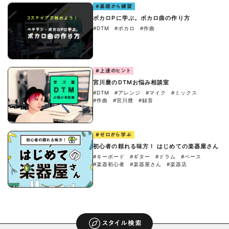
#基礎から練習
ボカロPに学ぶ。ボカロ曲の作り方
#DTM
#ボカロ
#作曲
#上達のヒント
宮川麿のDTMお悩み相談室
#DTM
#アレンジ
#マイク
#ミックス
#作曲
#宮川麿
#録音
#ゼロから学ぶ
初心者の頼れる味方！ はじめての楽器屋さん
#キーボード
#ギター
#ドラム
#ベース
#楽器初心者
#楽器屋さん
#楽器店
スタイル検索