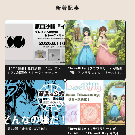
新着記事
【8/11開催】原口沙輔『イ三』プレ
FloweRiЯy（フラワリリー）が新曲
ミアム試聴会 ＆トーク・セッション
『青いアマリリス』をリリース！1st
〜完成直後の“ピュアな原音体験”と
アルバム詳細も発表
制作秘話
第42話「未来派LOVERS」
FloweRiЯy（フラワリリー）が、
1st Album『FloweRiЯy』を9月23