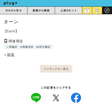
ゼロから学ぶ
基礎から練習
上達のヒント
ターン
【turn】
関連用語
＝同義語
⇒関連項目
⇔対立概念
＝
回音
インデックスへ戻る
この記事をシェアする