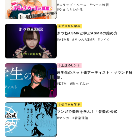
#スラップ・ベース
#ベース練習
#やまもとひかる
#ゼロから学ぶ
きつねASMRと学ぶASMRの始め方
#ASMR
#きつねASMR
#マイク
#上達のヒント
超学生のネット発アーティスト・サウンド解
剖。
#DTM
#歌ってみた
#ゼロから学ぶ
マンガで楽理を学ぶ！「音楽の公式」
#マンガ
#音楽理論