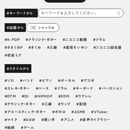
#キーワードから
#話題から
シャッフル
K-POP
クラッシク・ギター
ニコニコ動画
ドラム
ささくれP
きくお
三線
星街すいせい
ニコニコ超会議
初音ミク
#スタイルから
ソロ
バンド
ピアノ
ボーカル
アコギ
エレキ・ギター
ベース
ドラム
キーボード
パーカション
DTM
DJ
HIPHOP
EDM
ウクレレ
クラシック・ギター
三線
ラップ
配信
アコースティック・ギター
ボカロ
ASMR
VTuber
マイク
DAW
歌い手
アニメ
音声ライブラリー
絵師
ゲーム