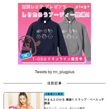
Tweets by rm_plugplus
注目記事
#基礎から練習
やまもとひかる 爆誕!! スラップ・ベースっ子
講座
#スラップ・ベース
#ベース練習