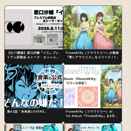
【8/11開催】原口沙輔『イ三』プレ
FloweRiЯy（フラワリリー）が新曲
ミアム試聴会 ＆トーク・セッション
『青いアマリリス』をリリース！1st
〜完成直後の“ピュアな原音体験”と
アルバム詳細も発表
制作秘話
第42話「未来派LOVERS」
FloweRiЯy（フラワリリー）が、
1st Album『FloweRiЯy』を9月23
日（水）にリリース！