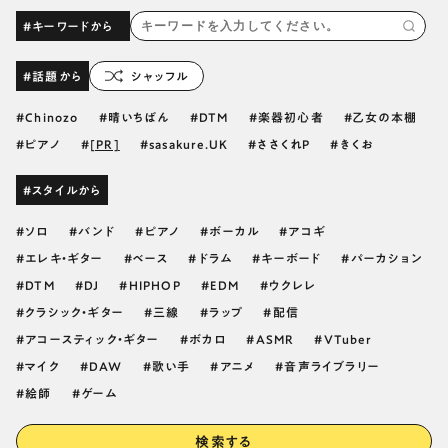
#キーワードから
#話題から
シャッフル
Chinozo
晴いちばん
DTM
楽器初心者
乙女の本棚
ピアノ
[PR]
sasakure.UK
ささくれP
きくお
#スタイルから
ソロ
バンド
ピアノ
ボーカル
アコギ
エレキ・ギター
ベース
ドラム
キーボード
パーカション
DTM
DJ
HIPHOP
EDM
ウクレレ
クラシック・ギター
三線
ラップ
配信
アコースティック・ギター
ボカロ
ASMR
VTuber
マイク
DAW
歌い手
アニメ
音声ライブラリー
絵師
ゲーム
検索する