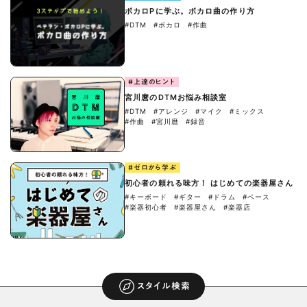
ボカロPに学ぶ。ボカロ曲の作り方
#DTM
#ボカロ
#作曲
#上達のヒント
宮川麿のDTMお悩み相談室
#DTM
#アレンジ
#マイク
#ミックス
#作曲
#宮川麿
#録音
#ゼロから学ぶ
初心者の頼れる味方！ はじめての楽器屋さん
#キーボード
#ギター
#ドラム
#ベース
#楽器初心者
#楽器屋さん
#楽器店
スタイル検索