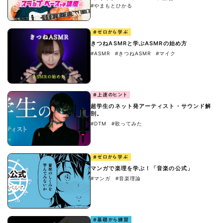
#やまもとひかる
#ゼロから学ぶ
きつねASMRと学ぶASMRの始め方
#ASMR
#きつねASMR
#マイク
#上達のヒント
超学生のネット発アーティスト・サウンド解
剖。
#DTM
#歌ってみた
#ゼロから学ぶ
マンガで楽理を学ぶ！「音楽の公式」
#マンガ
#音楽理論
#基礎から練習