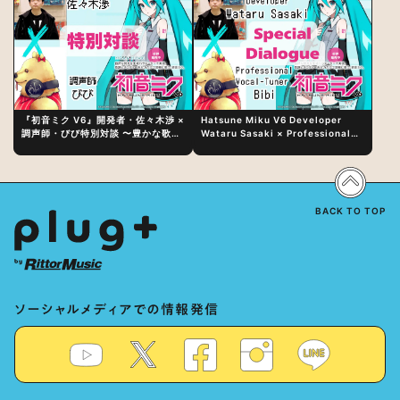
『初音ミク V6』開発者・佐々木渉 ×
Hatsune Miku V6 Developer
調声師・びび特別対談 〜豊かな歌声
Wataru Sasaki × Professional
表現の秘訣は、“歌うキャラクターへ
Vocal-Tuner Bibi Special
の愛”と“推し活”にあった！？
Dialogue: The Secret to Rich
Vocal Expression Lies in “Love
for the singing characters” and
“Oshikatsu”!?
BACK TO TOP
ソーシャルメディアでの情報発信