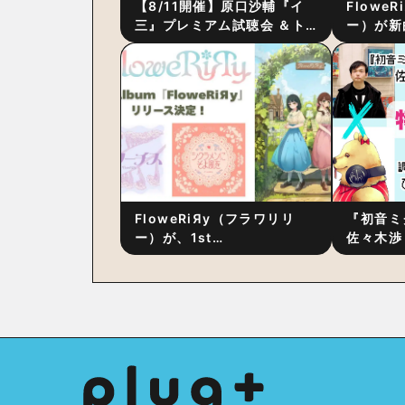
【8/11開催】原口沙輔『イ
Flowe
三』プレミアム試聴会 ＆ト
ー）が新
ーク・セッション 〜完成直
ス』をリ
後の“ピュアな原音体験”と制
ム詳細も
作秘話
FloweRiЯy（フラワリリ
『初音ミ
ー）が、1st
佐々木渉
Album『FloweRiЯy』を9
別対談 
月23日（水）にリリース！
秘訣は、
への愛”
た！？