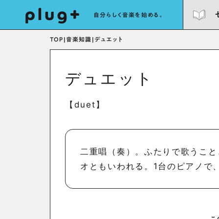
自分らしく音楽を始める。
TOP
|
音楽知識
|
デュエット
デュエット
【duet】
二重唱（奏）。ふたりで歌うこと
オともいわれる。1台のピアノで