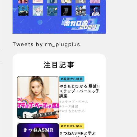
Tweets by rm_plugplus
注目記事
#基礎から練習
やまもとひかる 爆誕!!
スラップ・ベースっ子
講座
#スラップ・ベース
#ベース練習
#やまもとひかる
#ゼロから学ぶ
きつねASMRと学ぶ