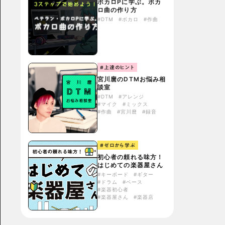
ボカロPに学ぶ。ボカ
ロ曲の作り方
#DTM
#ボカロ
#作曲
#上達のヒント
宮川麿のDTMお悩み相
談室
#DTM
#アレンジ
#マイク
#ミックス
#作曲
#宮川麿
#録音
#ゼロから学ぶ
初心者の頼れる味方！
はじめての楽器屋さん
#キーボード
#ギター
#ドラム
#ベース
#楽器初心者
#楽器屋さん
#楽器店