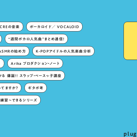
ECREの音楽
ボーカロイド／ VOCALOID
“週間ボカロ人気曲”まとめ通信！
ASMRの始め方
K-POPアイドルの人気楽曲分析
。
Arika プロダクション・ノート
る 爆誕!! スラップ・ベースっ子講座
ってますか？
ギタボ考
練習〜できるシリーズ
pl