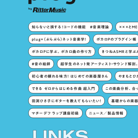
知らないと損する！コードの機能 #音楽理論
×××とM
plug+（ぷらぷら）ネット音楽学！
ボカロPのプラグイン帳
ボカロPに学ぶ。ボカロ曲の作り方
きつねASMRと学ぶ
#音の絵師
超学生のネット発アーティスト・サウンド解剖
初心者の頼れる味方！ はじめての楽器屋さん
やまもとひか
できる ゼロからはじめる作曲 超入門
この楽曲分析、合
田渕ひさ子にギターを教えてもらいたい！
基礎からの楽器
マチーデフ ラップ講座初級
ニュース／製品情報