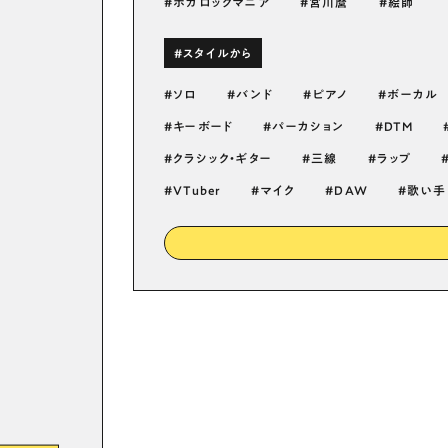
ボカロックマニア
宮川麿
絵師
#スタイルから
ソロ
バンド
ピアノ
ボーカル
キーボード
パーカション
DTM
クラシック・ギター
三線
ラップ
VTuber
マイク
DAW
歌い手