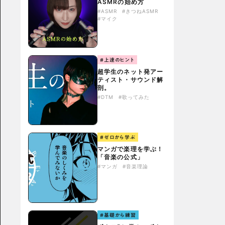
ASMRの始め方
#ASMR
#きつねASMR
#マイク
#上達のヒント
超学生のネット発アー
ティスト・サウンド解
剖。
#DTM
#歌ってみた
#ゼロから学ぶ
マンガで楽理を学ぶ！
「音楽の公式」
#マンガ
#音楽理論
#基礎から練習