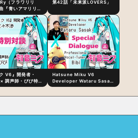
RiЯy（フラワリリ
第42話「未来派LOVERS」
曲『青いアマリリ
リース！1stアルバ
発表
ク V6』開発者・
Hatsune Miku V6
 × 調声師・びび特
Developer Wataru Sasaki
〜豊かな歌声表現の
× Professional Vocal-
“歌うキャラクター
Tuner Bibi Special
と“推し活”にあっ
Dialogue: The Secret to
Rich Vocal Expression
Lies in “Love for the
singing characters” and
“Oshikatsu”!?