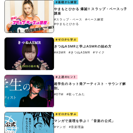
#基礎から練習
やまもとひかる 爆誕!! スラップ・ベースっ子
講座
#スラップ・ベース
#ベース練習
#やまもとひかる
#ゼロから学ぶ
きつねASMRと学ぶASMRの始め方
#ASMR
#きつねASMR
#マイク
#上達のヒント
超学生のネット発アーティスト・サウンド解
剖。
#DTM
#歌ってみた
#ゼロから学ぶ
マンガで楽理を学ぶ！「音楽の公式」
#マンガ
#音楽理論