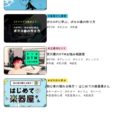
#基礎から練習
ボカロPに学ぶ。ボカロ曲の作り方
#DTM
#ボカロ
#作曲
#上達のヒント
宮川麿のDTMお悩み相談室
#DTM
#アレンジ
#マイク
#ミックス
#作曲
#宮川麿
#録音
#ゼロから学ぶ
初心者の頼れる味方！ はじめての楽器屋さん
#キーボード
#ギター
#ドラム
#ベース
#楽器初心者
#楽器屋さん
#楽器店