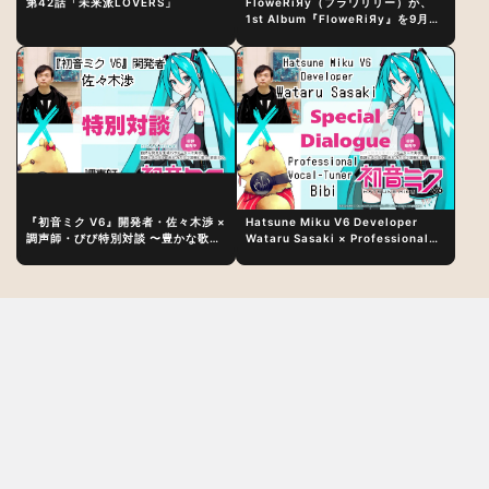
第42話「未来派LOVERS」
FloweRiЯy（フラワリリー）が、
1st Album『FloweRiЯy』を9月23
日（水）にリリース！
『初音ミク V6』開発者・佐々木渉 ×
Hatsune Miku V6 Developer
調声師・びび特別対談 〜豊かな歌声
Wataru Sasaki × Professional
表現の秘訣は、“歌うキャラクターへ
Vocal-Tuner Bibi Special
の愛”と“推し活”にあった！？
Dialogue: The Secret to Rich
Vocal Expression Lies in “Love
for the singing characters” and
“Oshikatsu”!?