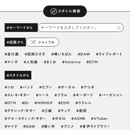
スタイル検索
#キーワードから
#話題から
シャッフル
宮川麿
田渕ひさ子
晴いちばん
DAW
ライブレポート
マンガ
人気曲
きくお
hololive
DTM
#スタイルから
ソロ
バンド
ピアノ
ボーカル
アコギ
エレキ・ギター
ベース
ドラム
キーボード
パーカション
DTM
DJ
HIPHOP
EDM
ウクレレ
クラシック・ギター
三線
ラップ
配信
アコースティック・ギター
ボカロ
ASMR
VTuber
マイク
DAW
歌い手
アニメ
音声ライブラリー