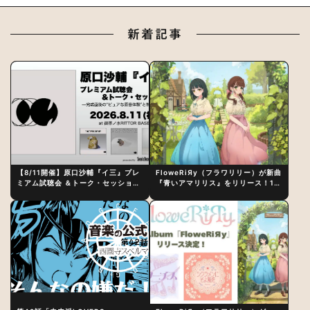
新着記事
【8/11開催】原口沙輔『イ三』プレ
FloweRiЯy（フラワリリー）が新曲
ミアム試聴会 ＆トーク・セッション
『青いアマリリス』をリリース！1st
〜完成直後の“ピュアな原音体験”と
アルバム詳細も発表
制作秘話