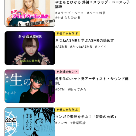
やまもとひかる 爆誕!! スラップ・ベースっ子
講座
#スラップ・ベース
#ベース練習
#やまもとひかる
#ゼロから学ぶ
きつねASMRと学ぶASMRの始め方
#ASMR
#きつねASMR
#マイク
#上達のヒント
超学生のネット発アーティスト・サウンド解
剖。
#DTM
#歌ってみた
#ゼロから学ぶ
マンガで楽理を学ぶ！「音楽の公式」
#マンガ
#音楽理論