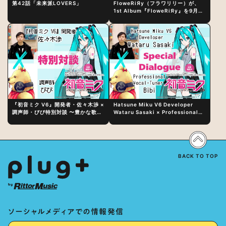
第42話「未来派LOVERS」
FloweRiЯy（フラワリリー）が、
1st Album『FloweRiЯy』を9月23
日（水）にリリース！
『初音ミク V6』開発者・佐々木渉 ×
Hatsune Miku V6 Developer
調声師・びび特別対談 〜豊かな歌声
Wataru Sasaki × Professional
表現の秘訣は、“歌うキャラクターへ
Vocal-Tuner Bibi Special
の愛”と“推し活”にあった！？
Dialogue: The Secret to Rich
Vocal Expression Lies in “Love
for the singing characters” and
“Oshikatsu”!?
BACK TO TOP
ソーシャルメディアでの情報発信