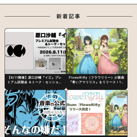
新着記事
【8/11開催】原口沙輔『イ三』プレ
FloweRiЯy（フラワリリー）が新曲
ミアム試聴会 ＆トーク・セッション
『青いアマリリス』をリリース！1st
〜完成直後の“ピュアな原音体験”と
アルバム詳細も発表
制作秘話