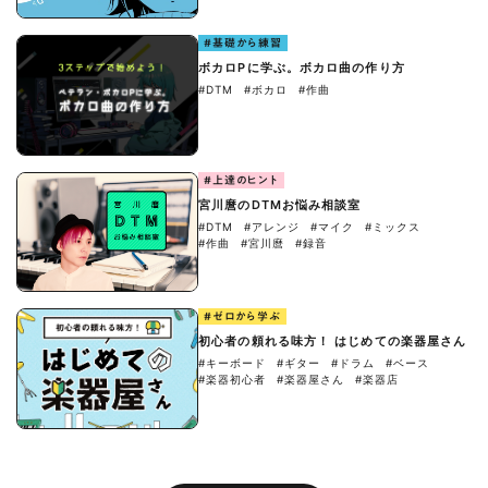
#基礎から練習
ボカロPに学ぶ。ボカロ曲の作り方
#DTM
#ボカロ
#作曲
#上達のヒント
宮川麿のDTMお悩み相談室
#DTM
#アレンジ
#マイク
#ミックス
#作曲
#宮川麿
#録音
#ゼロから学ぶ
初心者の頼れる味方！ はじめての楽器屋さん
#キーボード
#ギター
#ドラム
#ベース
#楽器初心者
#楽器屋さん
#楽器店