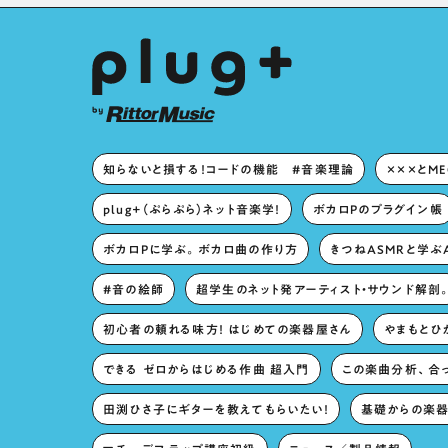
知らないと損する！コードの機能 #音楽理論
×××とM
plug+（ぷらぷら）ネット音楽学！
ボカロPのプラグイン帳
ボカロPに学ぶ。ボカロ曲の作り方
きつねASMRと学ぶ
#音の絵師
超学生のネット発アーティスト・サウンド解剖
初心者の頼れる味方！ はじめての楽器屋さん
やまもとひか
できる ゼロからはじめる作曲 超入門
この楽曲分析、合
田渕ひさ子にギターを教えてもらいたい！
基礎からの楽器