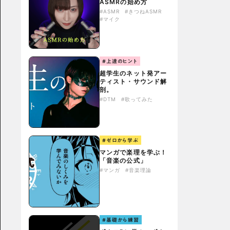
ASMRの始め方
#ASMR
#きつねASMR
#マイク
#上達のヒント
超学生のネット発アー
ティスト・サウンド解
剖。
#DTM
#歌ってみた
#ゼロから学ぶ
マンガで楽理を学ぶ！
「音楽の公式」
#マンガ
#音楽理論
#基礎から練習