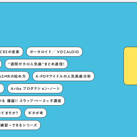
Lies in “Love for the
singing characters” and
“Oshikatsu”!?
ECREの音楽
ボーカロイド／ VOCALOID
“週間ボカロ人気曲”まとめ通信！
ASMRの始め方
K-POPアイドルの人気楽曲分析
。
Arika プロダクション・ノート
る 爆誕!! スラップ・ベースっ子講座
ってますか？
ギタボ考
練習〜できるシリーズ