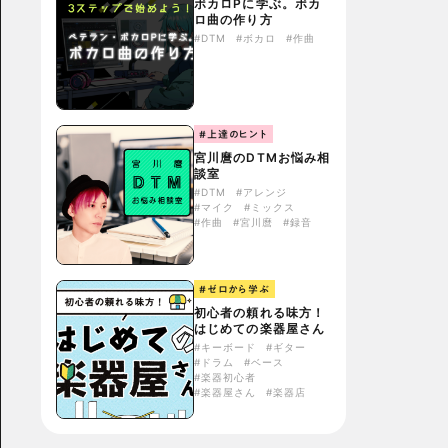
ボカロPに学ぶ。ボカ
ロ曲の作り方
#DTM
#ボカロ
#作曲
#上達のヒント
宮川麿のDTMお悩み相
談室
#DTM
#アレンジ
#マイク
#ミックス
#作曲
#宮川麿
#録音
#ゼロから学ぶ
初心者の頼れる味方！
はじめての楽器屋さん
#キーボード
#ギター
#ドラム
#ベース
#楽器初心者
#楽器屋さん
#楽器店