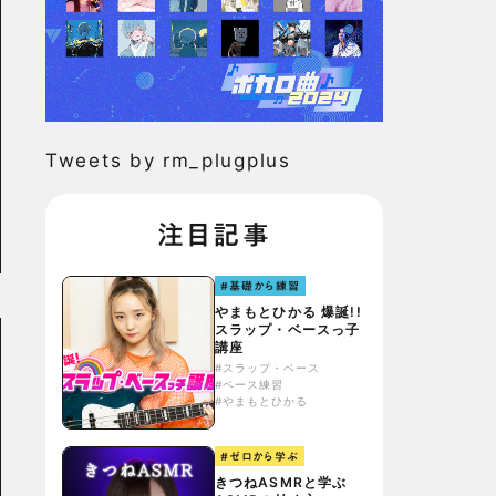
Tweets by rm_plugplus
注目記事
#基礎から練習
やまもとひかる 爆誕!!
スラップ・ベースっ子
講座
#スラップ・ベース
#ベース練習
#やまもとひかる
#ゼロから学ぶ
きつねASMRと学ぶ