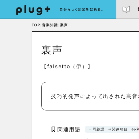
自分らしく音楽を始める。
TOP
|
音楽知識
|
裏声
裏声
【falsetto（伊）】
技巧的発声によって出された高音
関連用語
＝同義語
⇒関連項目
⇔