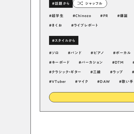
#話題から
シャッフル
超学生
Chinozo
PR
爆誕
きくお
ライブレポート
#スタイルから
ソロ
バンド
ピアノ
ボーカル
キーボード
パーカション
DTM
クラシック・ギター
三線
ラップ
VTuber
マイク
DAW
歌い手