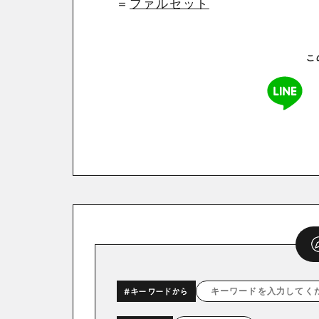
＝
ファルセット
こ
#キーワードから