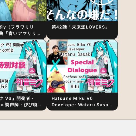
RiЯy（フラワリリ
第42話「未来派LOVERS」
曲『青いアマリリ
リース！1stアルバ
発表
ク V6』開発者・
Hatsune Miku V6
 × 調声師・びび特
Developer Wataru Sasaki
〜豊かな歌声表現の
× Professional Vocal-
“歌うキャラクター
Tuner Bibi Special
と“推し活”にあっ
Dialogue: The Secret to
Rich Vocal Expression