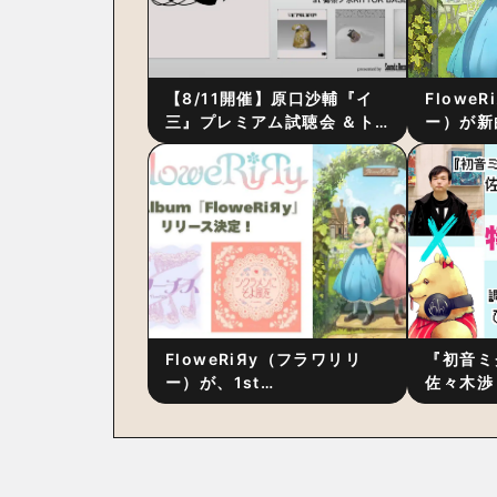
【8/11開催】原口沙輔『イ
Flowe
三』プレミアム試聴会 ＆ト
ー）が新
ーク・セッション 〜完成直
ス』をリ
後の“ピュアな原音体験”と制
ム詳細も
作秘話
FloweRiЯy（フラワリリ
『初音ミ
ー）が、1st
佐々木渉
Album『FloweRiЯy』を9
別対談 
月23日（水）にリリース！
秘訣は、
への愛”
た！？