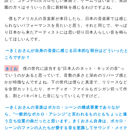
語で、コテコテのボカロらしい展開で、ゲームっぽい音で、英語
圏の方々はそういった音に新鮮味を感じるわけですよね。
僕もアメリカ人の音楽家が来日したら、日本の音楽家では感じ
られないパフォーマンスを見たいと思う。それと同じで、やっぱ
り日本から来たアーティストには思い切り日本人らしい音を鳴ら
してほしいんです。
ーきくおさんが自身の音楽に感じる日本的な部分はどういったと
ころですか？
きくお
僕の世代に該当する“日本人のネット・キッズの音”っ
ていうのがあると思っていて、音数の多さと深めのリバーブ感と
かが特徴なんですよね。下の世代は僕らと真逆で、リリースなど
を全部カットしたり、オーディオ・ファイルもガシガシ切って作
る、割とパキパキした音になっていくんですけど。
―きくおさんの音楽はボカロ・シーンの構成要素でありなが
ら、“一般的なボカロ・アレンジ”と言われるものともちょっと違
う立ち位置の曲だったと思います。きくおさん自身は、ボカロ・
シーンのファンの人たちが愛する音を意識してサウンド・メイク