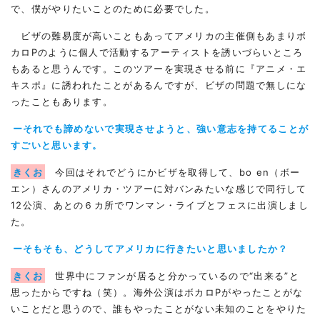
で、僕がやりたいことのために必要でした。
ビザの難易度が高いこともあってアメリカの主催側もあまりボ
カロPのように個人で活動するアーティストを誘いづらいところ
もあると思うんです。このツアーを実現させる前に『アニメ・エ
キスポ』に誘われたことがあるんですが、ビザの問題で無しにな
ったこともあります。
ーそれでも諦めないで実現させようと、強い意志を持てることが
すごいと思います。
きくお
今回はそれでどうにかビザを取得して、bo en（ボー
エン）さんのアメリカ・ツアーに対バンみたいな感じで同行して
12公演、あとの６カ所でワンマン・ライブとフェスに出演しまし
た。
ーそもそも、どうしてアメリカに行きたいと思いましたか？
きくお
世界中にファンが居ると分かっているので“出来る”と
思ったからですね（笑）。海外公演はボカロPがやったことがな
いことだと思うので、誰もやったことがない未知のことをやりた