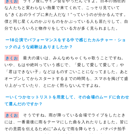
きくお
ライブ後にサイン会をやったんですよ。日本の熱狂的
な人たちと変わらない熱量で来てくれて、こっそり見ていて
も“きくおのライブに来た人だな！”っていうのが分かるんです。
僕と同じ星くんのかぶりものをかぶっている人も居たりして、自
分でもいろいろと物作りをしている方が多く見られました。
ー18公演でパフォーマンスをする中で感じたカルチャー・ショ
ックのような経験はありましたか？
きくお
最大の違いは、みんなめちゃくちゃ歌うことですね。
いや、もはや絶叫っていう感じで、「愛して愛して愛して」や
「君はできない子」などはものすごいことになってました。あと
オープンしてからスタートするまでの時間も、スマホを掲げて盛
り上がっていたり、とにかく黙らないんですよね。
ーいくつかセットリストを用意して、その会場のムードに合わせ
て選んだのですか？
きくお
そうですね。雨が降っている会場でライブをしたとき
には、一番最後に雨をテーマにした曲を入れたりしました。皆に
その意図を伝えるために“みんなで雨を降らそう、パチパチ拍手