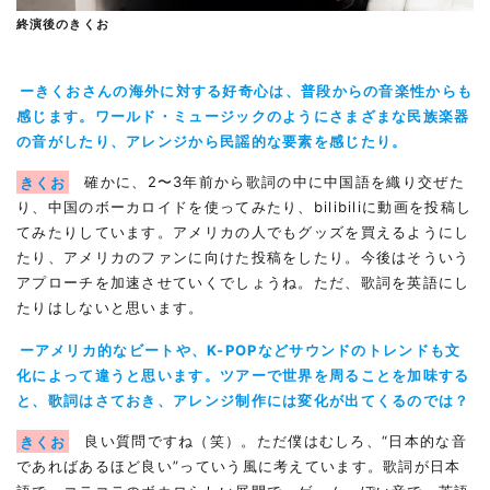
終演後のきくお
ーきくおさんの海外に対する好奇心は、普段からの音楽性からも
感じます。ワールド・ミュージックのようにさまざまな民族楽器
の音がしたり、アレンジから民謡的な要素を感じたり。
きくお
確かに、2〜3年前から歌詞の中に中国語を織り交ぜた
り、中国のボーカロイドを使ってみたり、bilibiliに動画を投稿し
てみたりしています。アメリカの人でもグッズを買えるようにし
たり、アメリカのファンに向けた投稿をしたり。今後はそういう
アプローチを加速させていくでしょうね。ただ、歌詞を英語にし
たりはしないと思います。
ーアメリカ的なビートや、K-POPなどサウンドのトレンドも文
化によって違うと思います。ツアーで世界を周ることを加味する
と、歌詞はさておき、アレンジ制作には変化が出てくるのでは？
きくお
良い質問ですね（笑）。ただ僕はむしろ、“日本的な音
であればあるほど良い”っていう風に考えています。歌詞が日本