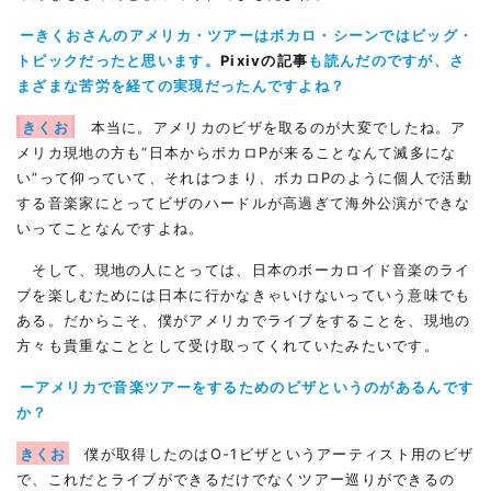
ーきくおさんのアメリカ・ツアーはボカロ・シーンではビッグ・
トピックだったと思います。
Pixivの記事
も読んだのですが、さ
まざまな苦労を経ての実現だったんですよね？
きくお
本当に。アメリカのビザを取るのが大変でしたね。ア
メリカ現地の方も“日本からボカロPが来ることなんて滅多にな
い”って仰っていて、それはつまり、ボカロPのように個人で活動
する音楽家にとってビザのハードルが高過ぎて海外公演ができな
いってことなんですよね。
そして、現地の人にとっては、日本のボーカロイド音楽のライ
ブを楽しむためには日本に行かなきゃいけないっていう意味でも
ある。だからこそ、僕がアメリカでライブをすることを、現地の
方々も貴重なこととして受け取ってくれていたみたいです。
ーアメリカで音楽ツアーをするためのビザというのがあるんです
か？
きくお
僕が取得したのはO-1ビザというアーティスト用のビザ
で、これだとライブができるだけでなくツアー巡りができるの