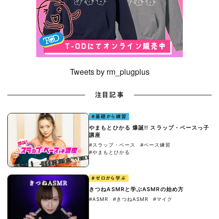
Tweets by rm_plugplus
注目記事
#基礎から練習
やまもとひかる 爆誕!! スラップ・ベースっ子
講座
#スラップ・ベース
#ベース練習
#やまもとひかる
#ゼロから学ぶ
きつねASMRと学ぶASMRの始め方
#ASMR
#きつねASMR
#マイク