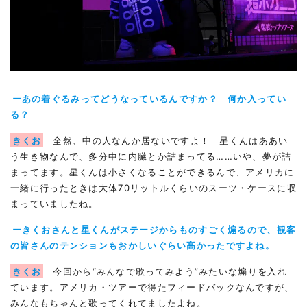
ーあの着ぐるみってどうなっているんですか？ 何か入ってい
る？
きくお
全然、中の人なんか居ないですよ！ 星くんはああい
う生き物なんで、多分中に内臓とか詰まってる……いや、夢が詰
まってます。星くんは小さくなることができるんで、アメリカに
一緒に行ったときは大体70リットルくらいのスーツ・ケースに収
まっていましたね。
ーきくおさんと星くんがステージからものすごく煽るので、観客
の皆さんのテンションもおかしいぐらい高かったですよね。
きくお
今回から“みんなで歌ってみよう”みたいな煽りを入れ
ています。アメリカ・ツアーで得たフィードバックなんですが、
みんなもちゃんと歌ってくれてましたよね。