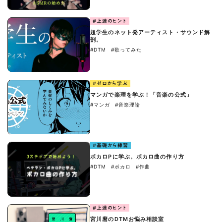
#上達のヒント
超学生のネット発アーティスト・サウンド解
剖。
#DTM
#歌ってみた
#ゼロから学ぶ
マンガで楽理を学ぶ！「音楽の公式」
#マンガ
#音楽理論
#基礎から練習
ボカロPに学ぶ。ボカロ曲の作り方
#DTM
#ボカロ
#作曲
#上達のヒント
宮川麿のDTMお悩み相談室