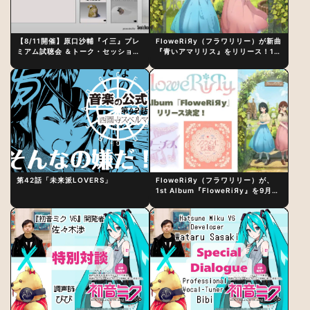
【8/11開催】原口沙輔『イ三』プレ
FloweRiЯy（フラワリリー）が新曲
ミアム試聴会 ＆トーク・セッション
『青いアマリリス』をリリース！1st
〜完成直後の“ピュアな原音体験”と
アルバム詳細も発表
制作秘話
第42話「未来派LOVERS」
FloweRiЯy（フラワリリー）が、
1st Album『FloweRiЯy』を9月23
日（水）にリリース！