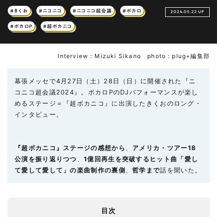
#きくお
#ニコニコ
#ニコニコ超会議
#ボカロ
2024.05.22 UP
#ボカロP
#超ボカニコ
Interview：Mizuki Sikano photo：plug+編集部
幕張メッセで4月27日（土）28日（日）に開催された『ニ
コニコ超会議2024』。ボカロPのDJパフォーマンスが楽し
めるステージ＝『超ボカニコ』に出演したきくおのロング・
インタビュー。
『超ボカニコ』ステージの感想から
、
アメリカ・ツアー18
公演を振り返りつつ
、
1億回再生を突破するヒット曲「愛し
て愛して愛して」の楽曲制作の裏側
、
哲学まで
話を聞いた。
目次