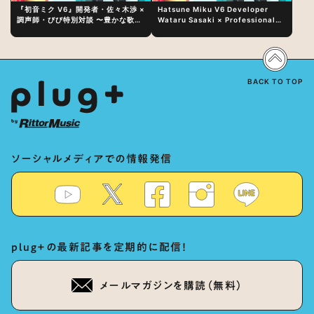
『初音ミク V6』開発者・佐々木渉 ×
Hatsune Miku V6 Developer
調声師・びび特別対談 〜豊かな歌声
Wataru Sasaki × Professional
表現の秘訣は、“歌うキャラクターへ
Vocal-Tuner Bibi Special
の愛”と“推し活”にあった！？
Dialogue: The Secret to Rich
Vocal Expression Lies in “Love
for the singing characters” and
“Oshikatsu”!?
BACK TO TOP
ソーシャルメディアでの情報発信
plug+の最新記事を定期的に配信！
メールマガジンを購読（無料）