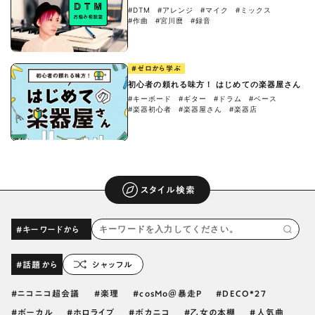
#DTM
#アレンジ
#マイク
#ミックス
#作曲
#宮川麿
#録音
#ゼロから学ぶ
初心者の頼れる味方！ はじめての楽器屋さん
#キーボード
#ギター
#ドラム
#ベース
#楽器初心者
#楽器屋さん
#楽器店
スタイル検索
#キーワードから
#話題から
シャッフル
ニコニコ超会議
楽理
cosMo＠暴走P
DECO*27
ボーカル
ホロライブ
ボカニコ
乙女の本棚
人気曲