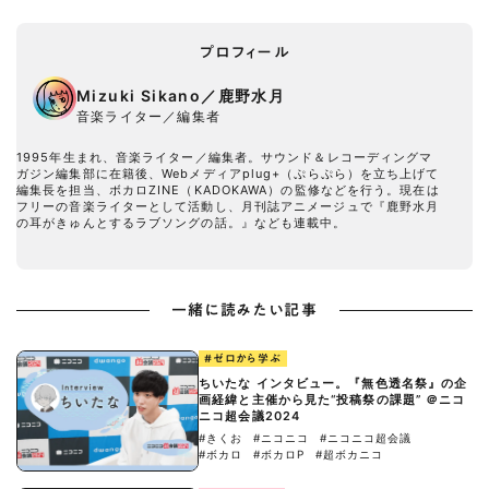
プロフィール
Mizuki Sikano／鹿野水月
音楽ライター／編集者
1995年生まれ、音楽ライター／編集者。サウンド＆レコーディングマ
ガジン編集部に在籍後、Webメディアplug+（ぷらぷら）を立ち上げて
編集長を担当、ボカロZINE（KADOKAWA）の監修などを行う。現在は
フリーの音楽ライターとして活動し、月刊誌アニメージュで『鹿野水月
の耳がきゅんとするラブソングの話。』なども連載中。
一緒に読みたい記事
#ゼロから学ぶ
ちいたな インタビュー。『無色透名祭』の企
画経緯と主催から見た“投稿祭の課題” ＠ニコ
ニコ超会議2024
#きくお
#ニコニコ
#ニコニコ超会議
#ボカロ
#ボカロP
#超ボカニコ