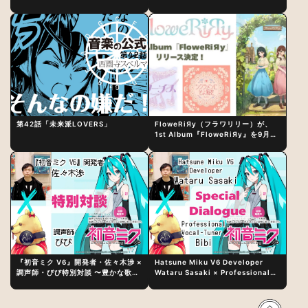
〜完成直後の“ピュアな原音体験”と
アルバム詳細も発表
制作秘話
第42話「未来派LOVERS」
FloweRiЯy（フラワリリー）が、
1st Album『FloweRiЯy』を9月23
日（水）にリリース！
『初音ミク V6』開発者・佐々木渉 ×
Hatsune Miku V6 Developer
調声師・びび特別対談 〜豊かな歌声
Wataru Sasaki × Professional
表現の秘訣は、“歌うキャラクターへ
Vocal-Tuner Bibi Special
の愛”と“推し活”にあった！？
Dialogue: The Secret to Rich
Vocal Expression Lies in “Love