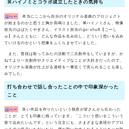
⌘ハイノミとコラボ成立したときの気持ち
はへー
本当にここから自分のオリジナル楽曲のプロジェクト
が始まるのかと思うと胸が高鳴りました。⌘ハイノミさん、映像
担当のはばたくやぎさん、イラスト担当のgo-shu8【ごーし
ゅ】さんとともに、どんな作品を生み出し、どういう想いを込め
ていけるのかという想像をふくらませていました。
また、普段は歌ってみたの活動で二次創作をしていますが、か
ねてより一次創作やクリエイティブなことが大好きだったので、
オリジナル楽曲が仕上がる過程を一番近くで見られることも楽し
みでした。
打ち合わせで話し合ったことの中で印象深かった
こと
はへー
良い作品を作りたいという熱意が皆さんから伝わった
ことが、とても印象に残っています。「こういう想いをこういう
形で込めたいんです」という注文にも、さまざまな表現やアプロ