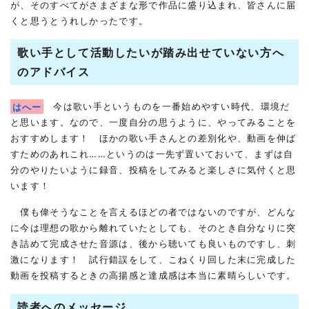
が、そのすべてがさまざまな形で作品に盛り込まれ、皆さんに届
くと思うとうれしかったです。
歌い手として活動したいが踏み出せていない方へ
のアドバイス
はへー
今は歌い手というものを一番始めやすい時代、環境だ
と思います。なので、一度自分の思うように、やってみることを
おすすめします！ ほかの歌い手さんとの差別化や、動画を伸ば
すためのあれこれ……というのは一先ず置いておいて、まずは自
分のやりたいように録音、投稿をしてみると楽しさに気付くと思
います！
僕も偉そうなことを言えるほどの者ではないのですが、どんな
に今は理想の歌から離れていたとしても、そのとき自分なりに突
き詰めて完成させた音源は、後から聴いても良いものですし、刺
激になります！ 試行錯誤をして、こねくり回した末に完成した
動画を投稿するときの高揚感と達成感は本当に素晴らしいです。
読者へのメッセージ