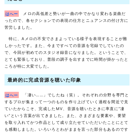
はへー
メロの高低差と勢いが一曲の中でかなり変わる楽曲だ
ったので、各セクションでの表現の仕方とニュアンスの付け方に
苦労しました。
特に、Aメロの不安でさまよっている様子を表現することが難
しかったです。また、今まですべての音源を宅録でしていたの
で、今回が初めてのスタジオ録音になりました。ということで、
とても緊張しており、普段の調子を出すまでに時間が掛かったと
ころが特に大変でした。
最終的に完成音源を聴いた印象
はへー
「凄い……」でしたね（笑）。それぞれの分野を専門と
するプロが集まって一つのものを作り上げていく過程を間近で見
ていたからこそ、完成したMV、音源を聴いたときに率直に“凄
い”という言葉が出てきました。また、さまざまな要素や、要望
を取り入れてかつ作品として成り立たせていただいたことにとて
も感動しました。いろいろとわがままを言った部分もあるのです