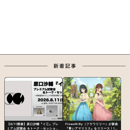
新着記事
【8/11開催】原口沙輔『イ三』プレ
FloweRiЯy（フラワリリー）が新曲
ミアム試聴会 ＆トーク・セッション
『青いアマリリス』をリリース！1st