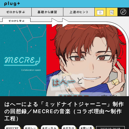
ゼロから学ぶ
基礎から練習
上達のヒント
ゼロから学ぶ
はへーによる「ミッドナイトジャーニー」制作
の回想録／MECREの音楽（コラボ理由〜制作
工程）
#MECRE
#はへー
#ボーカル
#ボカロ
#歌い手
2023.10.26 UP