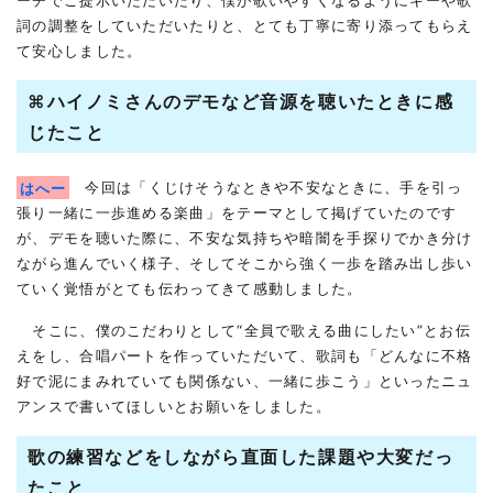
ーチでご提示いただいたり、僕が歌いやすくなるようにキーや歌
詞の調整をしていただいたりと、とても丁寧に寄り添ってもらえ
て安心しました。
⌘ハイノミさんのデモなど音源を聴いたときに感
じたこと
はへー
今回は「くじけそうなときや不安なときに、手を引っ
張り一緒に一歩進める楽曲」をテーマとして掲げていたのです
が、デモを聴いた際に、不安な気持ちや暗闇を手探りでかき分け
ながら進んでいく様子、そしてそこから強く一歩を踏み出し歩い
ていく覚悟がとても伝わってきて感動しました。
そこに、僕のこだわりとして“全員で歌える曲にしたい”とお伝
えをし、合唱パートを作っていただいて、歌詞も「どんなに不格
好で泥にまみれていても関係ない、一緒に歩こう」といったニュ
アンスで書いてほしいとお願いをしました。
歌の練習などをしながら直面した課題や大変だっ
たこと