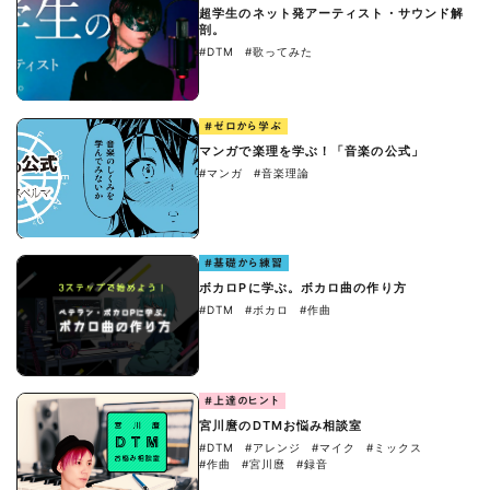
超学生のネット発アーティスト・サウンド解
剖。
#DTM
#歌ってみた
#ゼロから学ぶ
マンガで楽理を学ぶ！「音楽の公式」
#マンガ
#音楽理論
#基礎から練習
ボカロPに学ぶ。ボカロ曲の作り方
#DTM
#ボカロ
#作曲
#上達のヒント
宮川麿のDTMお悩み相談室
#DTM
#アレンジ
#マイク
#ミックス
#作曲
#宮川麿
#録音