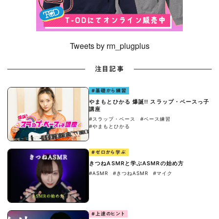
Tweets by rm_plugplus
注目記事
#基礎から練習
やまもとひかる 爆誕!! スラップ・ベースっ子
講座
#スラップ・ベース
#ベース練習
#やまもとひかる
#ゼロから学ぶ
きつねASMRと学ぶASMRの始め方
#ASMR
#きつねASMR
#マイク
#上達のヒント