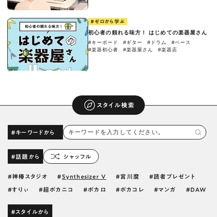
#ゼロから学ぶ
初心者の頼れる味方！ はじめての楽器屋さん
#キーボード
#ギター
#ドラム
#ベース
#楽器初心者
#楽器屋さん
#楽器店
スタイル検索
#キーワードから
#話題から
シャッフル
神椿スタジオ
Synthesizer V
宮川麿
読者プレゼント
すりぃ
超ボカニコ
ボカロ
ボカコレ
マンガ
DAW
#スタイルから