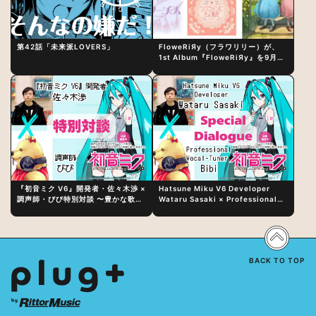
第42話「未来派LOVERS」
FloweRiЯy（フラワリリー）が、
1st Album『FloweRiЯy』を9月23
日（水）にリリース！
『初音ミク V6』開発者・佐々木渉 ×
Hatsune Miku V6 Developer
調声師・びび特別対談 〜豊かな歌声
Wataru Sasaki × Professional
表現の秘訣は、“歌うキャラクターへ
Vocal-Tuner Bibi Special
の愛”と“推し活”にあった！？
Dialogue: The Secret to Rich
Vocal Expression Lies in “Love
for the singing characters” and
“Oshikatsu”!?
BACK TO TOP