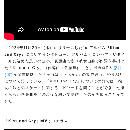
2024年11月20日（水）にリリースした1stアルバム
『Kiss
and Cry』
についてインタビュー。アルバム・コンセプトやタイ
トルに込めた思いのほか、表題曲であり彼女自身が作詞を手掛け
た「Kiss and Cry」（作編曲：佐藤厚仁）と、ボカロPの
原口
沙輔
が楽曲提供した「それはうららか?」の制作過程、やり取り
について語っている。「Kiss and Cry」についての話では、彼
女の妹とのスケートに関するエピソードを聞くことができ、七海
うららが同楽曲をどのような思いで制作したのかを知ることがで
きた。
「Kiss and Cry」MV
はコチラ↓