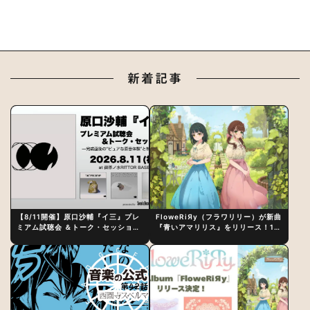
新着記事
【8/11開催】原口沙輔『イ三』プレ
FloweRiЯy（フラワリリー）が新曲
ミアム試聴会 ＆トーク・セッション
『青いアマリリス』をリリース！1st
〜完成直後の“ピュアな原音体験”と
アルバム詳細も発表
制作秘話