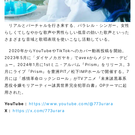
リアルとバーチャルを行き来する、パラレル・シンガー。女性
らしくてしなやかな歌声や男性らしい低音の効いた歌声といった
さまざまな音域と歌唱表現を使いこなし活動している。
2020年からYouTubeやTikTokへのカバー動画投稿を開始。
2023年5月に「ダイヤノカガヤキ」でavexからメジャー・デビ
ュー。2024年1月に1stミニ・アルバム『Prism』をリリース。3
月にライブ『Prism』を豊洲PIT／松下IMPホールで開催する。7
月には「感情革命ロックンロール」がTVアニメ『未来䛾黒幕系
悪役令嬢モリアーティー䛾異世界完全犯罪白書』OPテーマに起
用された。
YouTube：
https://www.youtube.com/@773urara
X：
https://x.com/773urara