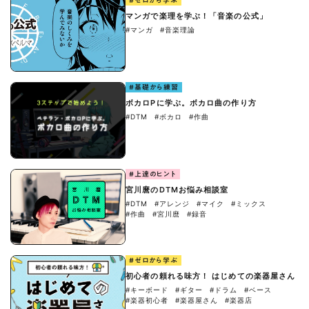
#ゼロから学ぶ
マンガで楽理を学ぶ！「音楽の公式」
#マンガ
#音楽理論
#基礎から練習
ボカロPに学ぶ。ボカロ曲の作り方
#DTM
#ボカロ
#作曲
#上達のヒント
宮川麿のDTMお悩み相談室
#DTM
#アレンジ
#マイク
#ミックス
#作曲
#宮川麿
#録音
#ゼロから学ぶ
初心者の頼れる味方！ はじめての楽器屋さん
#キーボード
#ギター
#ドラム
#ベース
#楽器初心者
#楽器屋さん
#楽器店