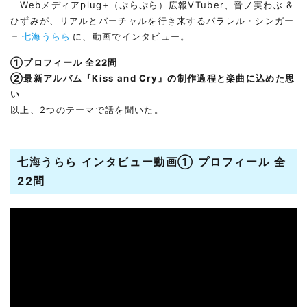
Webメディアplug+（ぷらぷら）広報VTuber、音ノ実わぶ &
ひずみが、リアルとバーチャルを行き来するパラレル・シンガー
＝
七海うらら
に、動画でインタビュー。
①プロフィール 全22問
②最新アルバム『Kiss and Cry』の制作過程と楽曲に込めた思
い
以上、2つのテーマで話を聞いた。
七海うらら インタビュー動画① プロフィール
全
22問