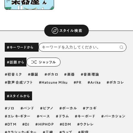
スタイル検索
#キーワードから
#話題から
シャッフル
初音ミク
爆誕
ボカロ
楽器
音楽理論
歌声合成ソフト
Hatsune Miku
PR
Arika
ボカコレ
#スタイルから
ソロ
バンド
ピアノ
ボーカル
アコギ
エレキ・ギター
ベース
ドラム
キーボード
パーカション
DTM
DJ
HIPHOP
EDM
ウクレレ
クラシック・ギター
三線
ラップ
配信