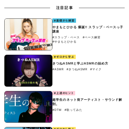
注目記事
#基礎から練習
やまもとひかる 爆誕!! スラップ・ベースっ子
講座
#スラップ・ベース
#ベース練習
#やまもとひかる
#ゼロから学ぶ
きつねASMRと学ぶASMRの始め方
#ASMR
#きつねASMR
#マイク
#上達のヒント
超学生のネット発アーティスト・サウンド解
剖。
#DTM
#歌ってみた