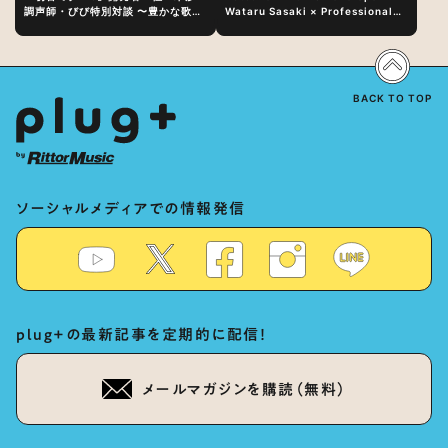
調声師・びび特別対談 〜豊かな歌声
Wataru Sasaki × Professional
表現の秘訣は、“歌うキャラクターへ
Vocal-Tuner Bibi Special
の愛”と“推し活”にあった！？
Dialogue: The Secret to Rich
Vocal Expression Lies in “Love
for the singing characters” and
“Oshikatsu”!?
BACK TO TOP
ソーシャルメディアでの情報発信
plug+の最新記事を定期的に配信！
メールマガジンを購読（無料）