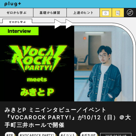
ゼロから学ぶ
基礎から練習
上達のヒント
ゼロから学ぶ
みきとP ミニインタビュー／イベント
『VOCAROCK PARTY!』が10/12（日）＠大
手町三井ホールで開催
#PR
#VOCAROCK PARTY!
#イベント
#ボカロP
2025.09.25 UP