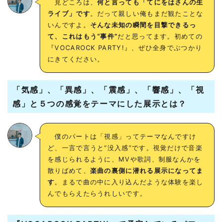
見どころは、
何と言っても「てにをはさんの生
ライブ」です
。だって親しい俺もまだ観たことな
いんですよ。
そんな未知の瞬間を目撃できるっ
て、これはもう“事件”
だと思ってます。初めての
『VOCAROCK PARTY!』、ぜひ全身でぶつかり
にきてください。
「気感」、「異感」、「震感」、「響感」、「視
感」と５つの感覚をテーマにした展示とは？
僕のパートは「視感」ってテーマなんですけ
ど、一言で言うと“没入感”です。視覚だけで音楽
を感じられるように、MVや歌詞、制服なんかを
散りばめて、
楽曲の裏側に潜れる展示になってま
す
。まるで曲の中に入り込んだような体験を楽し
んでもらえたらうれしいです。