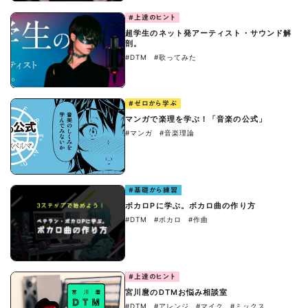
#上達のヒント
超学生のネット発アーティスト・サウンド解
剖。
#DTM
#歌ってみた
#ゼロから学ぶ
マンガで楽理を学ぶ！「音楽の公式」
#マンガ
#音楽理論
#基礎から練習
ボカロPに学ぶ。ボカロ曲の作り方
#DTM
#ボカロ
#作曲
#上達のヒント
宮川麿のDTMお悩み相談室
#DTM
#アレンジ
#マイク
#ミックス