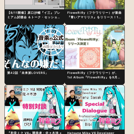
【8/11開催】原口沙輔『イ三』プレ
FloweRiЯy（フラワリリー）が新曲
ミアム試聴会 ＆トーク・セッション
『青いアマリリス』をリリース！1st
〜完成直後の“ピュアな原音体験”と
アルバム詳細も発表
制作秘話
第42話「未来派LOVERS」
FloweRiЯy（フラワリリー）が、
1st Album『FloweRiЯy』を9月23
日（水）にリリース！
『初音ミク V6』開発者・佐々木渉 ×
Hatsune Miku V6 Developer