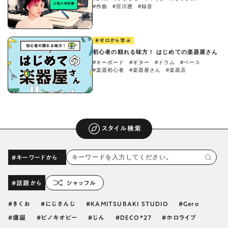
#作曲
#宮川麿
#録音
#ゼロから学ぶ
初心者の頼れる味方！ はじめての楽器屋さん
#キーボード
#ギター
#ドラム
#ベース
#楽器初心者
#楽器屋さん
#楽器店
スタイル検索
#キーワードから
#話題から
シャッフル
きくお
にじさんじ
KAMITSUBAKI STUDIO
Gero
爆誕
ピノキオピー
じん
DECO*27
ホロライブ