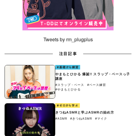
Tweets by rm_plugplus
注目記事
#基礎から練習
やまもとひかる 爆誕!! スラップ・ベースっ子
講座
#スラップ・ベース
#ベース練習
#やまもとひかる
#ゼロから学ぶ
きつねASMRと学ぶASMRの始め方
#ASMR
#きつねASMR
#マイク