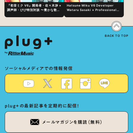
『初音ミク V6』開発者・佐々木渉 ×
Hatsune Miku V6 Developer
調声師・びび特別対談 〜豊かな歌声
Wataru Sasaki × Professional
表現の秘訣は、“歌うキャラクターへ
Vocal-Tuner Bibi Special
の愛”と“推し活”にあった！？
Dialogue: The Secret to Rich
Vocal Expression Lies in “Love
for the singing characters” and
“Oshikatsu”!?
BACK TO TOP
ソーシャルメディアでの情報発信
plug+の最新記事を定期的に配信！
メールマガジンを購読（無料）