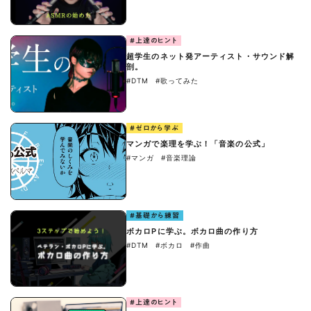
#上達のヒント
超学生のネット発アーティスト・サウンド解
剖。
#DTM
#歌ってみた
#ゼロから学ぶ
マンガで楽理を学ぶ！「音楽の公式」
#マンガ
#音楽理論
#基礎から練習
ボカロPに学ぶ。ボカロ曲の作り方
#DTM
#ボカロ
#作曲
#上達のヒント