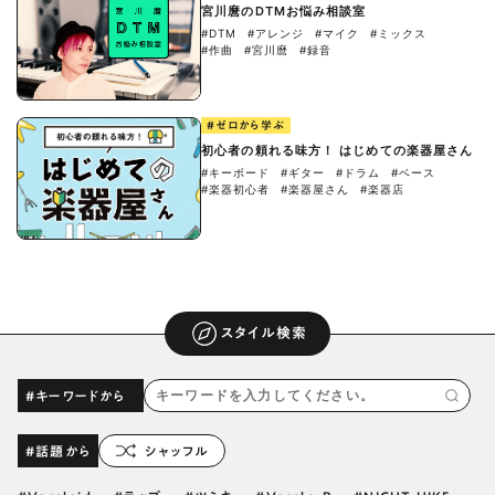
宮川麿のDTMお悩み相談室
#DTM
#アレンジ
#マイク
#ミックス
#作曲
#宮川麿
#録音
#ゼロから学ぶ
初心者の頼れる味方！ はじめての楽器屋さん
#キーボード
#ギター
#ドラム
#ベース
#楽器初心者
#楽器屋さん
#楽器店
スタイル検索
#キーワードから
#話題から
シャッフル