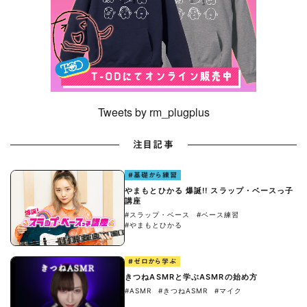
Tweets by rm_plugplus
注目記事
#基礎から練習
やまもとひかる 爆誕!! スラップ・ベースっ子
講座
#スラップ・ベース
#ベース練習
#やまもとひかる
#ゼロから学ぶ
きつねASMRと学ぶASMRの始め方
#ASMR
#きつねASMR
#マイク