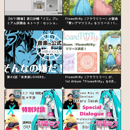
【8/11開催】原口沙輔『イ三』プレ
FloweRiЯy（フラワリリー）が新曲
ミアム試聴会 ＆トーク・セッション
『青いアマリリス』をリリース！1st
〜完成直後の“ピュアな原音体験”と
アルバム詳細も発表
制作秘話
第42話「未来派LOVERS」
FloweRiЯy（フラワリリー）が、
1st Album『FloweRiЯy』を9月23
日（水）にリリース！