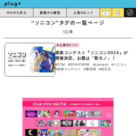
ゼロから学ぶ
基礎から練習
上達のヒント
“ソニコン”タグの一覧ページ
1記事
#上達のヒント
楽曲コンテスト『ソニコン2024』が
開催決定。お題は「歌モノ」！
#DTM
#SONICWIRE
#yamazo
#ソニコン
#楽曲コンテスト
#渡辺翔
#谷正太