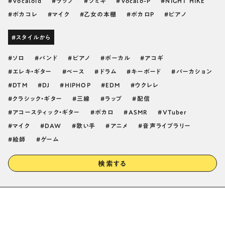
Vocaloid
ラップ
ツミキ
Vocalo-P
NIGHT HIKE
ボカコレ
マイク
乙女の本棚
ボカロP
ピアノ
#スタイルから
ソロ
バンド
ピアノ
ボーカル
アコギ
エレキ・ギター
ベース
ドラム
キーボード
パーカション
DTM
DJ
HIPHOP
EDM
ウクレレ
クラシック・ギター
三線
ラップ
配信
アコースティック・ギター
ボカロ
ASMR
VTuber
マイク
DAW
歌い手
アニメ
音声ライブラリー
絵師
ゲーム
検索する