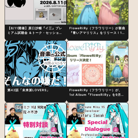
【8/11開催】原口沙輔『イ三』プレ
FloweRiЯy（フラワリリー）が新曲
ミアム試聴会 ＆トーク・セッション
『青いアマリリス』をリリース！1st
〜完成直後の“ピュアな原音体験”と
アルバム詳細も発表
制作秘話
第42話「未来派LOVERS」
FloweRiЯy（フラワリリー）が、
1st Album『FloweRiЯy』を9月23
日（水）にリリース！