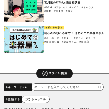
宮川麿のDTMお悩み相談室
#DTM
#アレンジ
#マイク
#ミックス
#作曲
#宮川麿
#録音
#ゼロから学ぶ
初心者の頼れる味方！ はじめての楽器屋さん
#キーボード
#ギター
#ドラム
#ベース
#楽器初心者
#楽器屋さん
#楽器店
スタイル検索
#キーワードから
#話題から
シャッフル