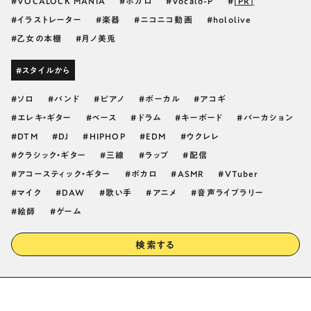
VOCALOCK MANIA
ボカロ
Vocalo-P
[PR]
イラストレーター
楽器
ニコニコ動画
hololive
乙女の本棚
月ノ美兎
#スタイルから
ソロ
バンド
ピアノ
ボーカル
アコギ
エレキ・ギター
ベース
ドラム
キーボード
パーカション
DTM
DJ
HIPHOP
EDM
ウクレレ
クラシック・ギター
三線
ラップ
配信
アコースティック・ギター
ボカロ
ASMR
VTuber
マイク
DAW
歌い手
アニメ
音声ライブラリー
絵師
ゲーム
検索する