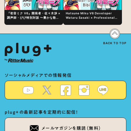
『初音ミク V6』開発者・佐々木渉 ×
Hatsune Miku V6 Developer
調声師・びび特別対談 〜豊かな歌声
Wataru Sasaki × Professional
表現の秘訣は、“歌うキャラクターへ
Vocal-Tuner Bibi Special
の愛”と“推し活”にあった！？
Dialogue: The Secret to Rich
Vocal Expression Lies in “Love
for the singing characters” and
“Oshikatsu”!?
BACK TO TOP
ソーシャルメディアでの情報発信
plug+の最新記事を定期的に配信！
メールマガジンを購読（無料）