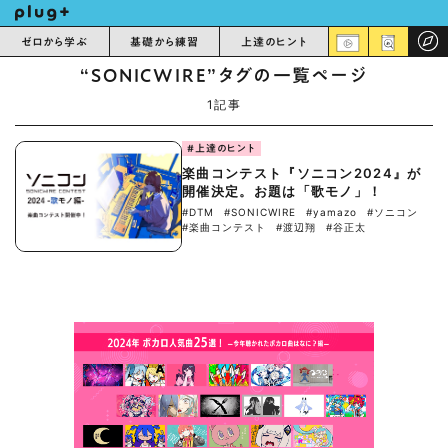
ゼロから学ぶ
基礎から練習
上達のヒント
“SONICWIRE”タグの一覧ページ
1記事
#上達のヒント
楽曲コンテスト『ソニコン2024』が
開催決定。お題は「歌モノ」！
#DTM
#SONICWIRE
#yamazo
#ソニコン
#楽曲コンテスト
#渡辺翔
#谷正太