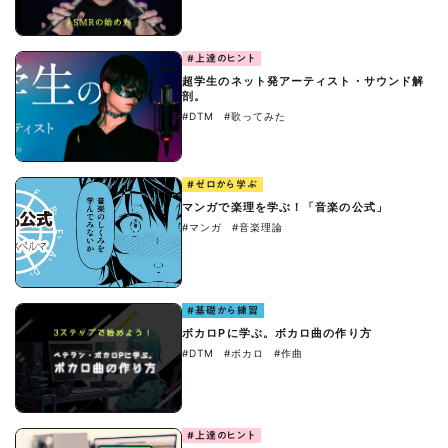
#上達のヒント
超学生のネット発アーティスト・サウンド解
剖。
#DTM
#歌ってみた
#ゼロから学ぶ
マンガで楽理を学ぶ！「音楽の公式」
#マンガ
#音楽理論
#基礎から練習
ボカロPに学ぶ。ボカロ曲の作り方
#DTM
#ボカロ
#作曲
#上達のヒント