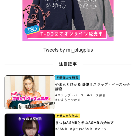
Tweets by rm_plugplus
注目記事
#基礎から練習
やまもとひかる 爆誕!! スラップ・ベースっ子
講座
#スラップ・ベース
#ベース練習
#やまもとひかる
#ゼロから学ぶ
きつねASMRと学ぶASMRの始め方
#ASMR
#きつねASMR
#マイク