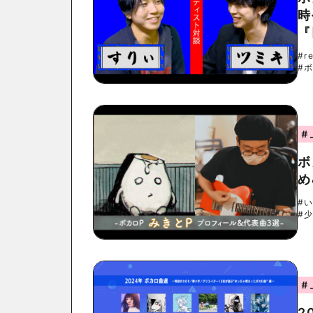
時
『
#r
#
#
ボ
め
#
#
#
2