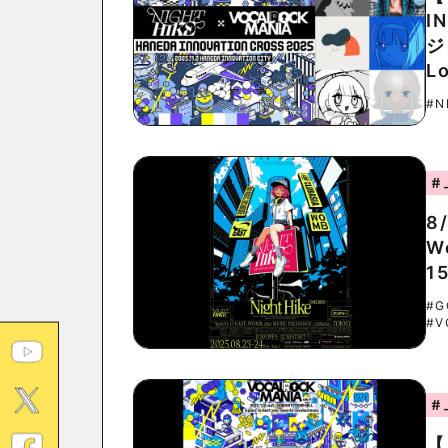
I
ジ
L
#N
#
8
W
1
#G
#V
#
【