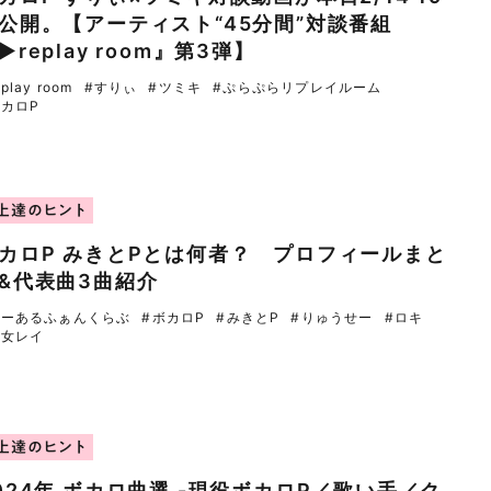
公開。【アーティスト“45分間”対談番組
▶︎replay room』第3弾】
eplay room
#すりぃ
#ツミキ
#ぷらぷらリプレイルーム
ボカロP
上達のヒント
カロP みきとPとは何者？ プロフィールまと
&代表曲3曲紹介
いーあるふぁんくらぶ
#ボカロP
#みきとP
#りゅうせー
#ロキ
少女レイ
上達のヒント
024年 ボカロ曲選 -現役ボカロP／歌い手／ク