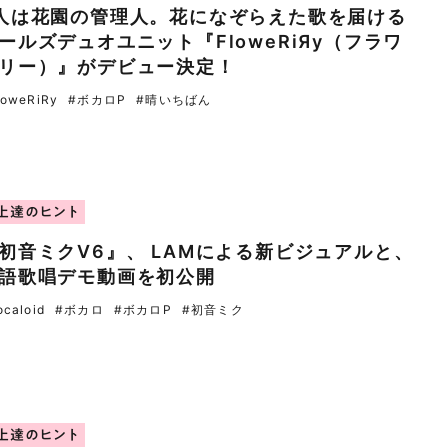
人は花園の管理人。花になぞらえた歌を届ける
ールズデュオユニット『FloweRiЯy（フラワ
リー）』がデビュー決定！
loweRiRy
#ボカロP
#晴いちばん
上達のヒント
初音ミクV6』、 LAMによる新ビジュアルと、
語歌唱デモ動画を初公開
ocaloid
#ボカロ
#ボカロP
#初音ミク
上達のヒント