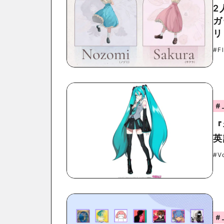
2
ガ
リ
#F
#
『
英
#V
#