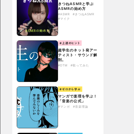
きつねASMRと学ぶ
ASMRの始め方
#ASMR
#きつねASMR
#マイク
#上達のヒント
超学生のネット発アー
ティスト・サウンド解
剖。
#DTM
#歌ってみた
#ゼロから学ぶ
マンガで楽理を学ぶ！
「音楽の公式」
#マンガ
#音楽理論