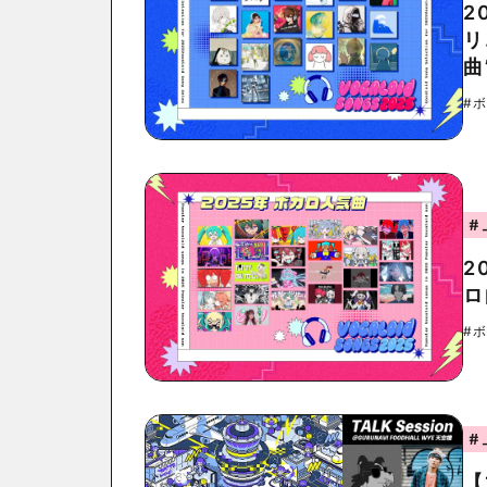
2
リ
曲
#
#
2
ロ
#
#
【