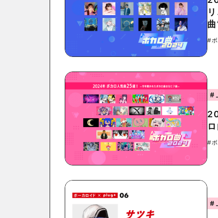
リ
曲
#
#
2
ロ
#
#