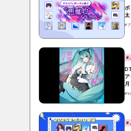
ホ
太
#
#
D
ア
月
#V
#