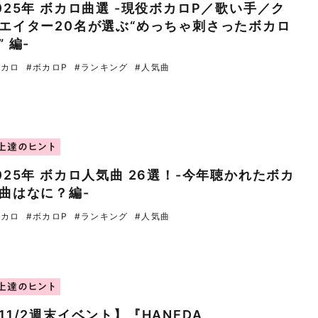
025年 ボカロ曲選 -現役ボカロP／歌い手／ク
エイター20名が選ぶ“めっちゃ刺さったボカロ
” 編-
ボカロ
#ボカロP
#ランキング
#人気曲
上達のヒント
025年 ボカロ人気曲 26選！-今年聴かれたボカ
曲はなに？編-
ボカロ
#ボカロP
#ランキング
#人気曲
上達のヒント
11/2週末イベント】『HANEDA