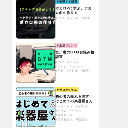
#基礎から練習
ボカロPに学ぶ。ボカ
ロ曲の作り方
#DTM
#ボカロ
#作曲
#上達のヒント
宮川麿のDTMお悩み相
談室
#DTM
#アレンジ
#マイク
#ミックス
#作曲
#宮川麿
#録音
#ゼロから学ぶ
初心者の頼れる味方！
はじめての楽器屋さん
#キーボード
#ギター
#ドラム
#ベース
#楽器初心者
#楽器屋さん
#楽器店