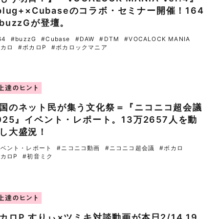
plug+×Cubaseのコラボ・セミナー開催！164
buzzGが登壇。
64
#buzzG
#Cubase
#DAW
#DTM
#VOCALOCK MANIA
ボカロ
#ボカロP
#ボカロックマニア
上達のヒント
国のネット民が集う文化祭＝『ニコニコ超会議
025』イベント・レポート。13万2657人を動
し大盛況！
イベント・レポート
#ニコニコ動画
#ニコニコ超会議
#ボカロ
ボカロP
#初音ミク
上達のヒント
カロP すりぃ×ツミキ対談動画が本日2/14 19