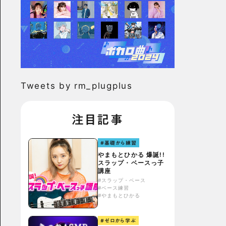
Tweets by rm_plugplus
注目記事
#基礎から練習
やまもとひかる 爆誕!!
スラップ・ベースっ子
講座
#スラップ・ベース
#ベース練習
#やまもとひかる
#ゼロから学ぶ