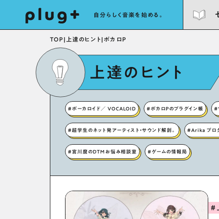
自分らしく音楽を始める。
TOP
|
上達のヒント
|
ボカロP
上達のヒント
#ボーカロイド／ VOCALOID
#ボカロPのプラグイン帳
#
#超学生のネット発アーティスト・サウンド解剖。
#Arika プ
#宮川麿のDTMお悩み相談室
#ゲームの情報局
#