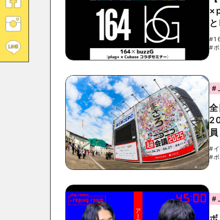
×
と
#1
#
#
全
2
員
#
#
#
ボ