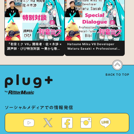
『初音ミク V6』開発者・佐々木渉 ×
Hatsune Miku V6 Developer
調声師・びび特別対談 〜豊かな歌声
Wataru Sasaki × Professional
表現の秘訣は、“歌うキャラクターへ
Vocal-Tuner Bibi Special
の愛”と“推し活”にあった！？
Dialogue: The Secret to Rich
Vocal Expression Lies in “Love
for the singing characters” and
“Oshikatsu”!?
BACK TO TOP
ソーシャルメディアでの情報発信