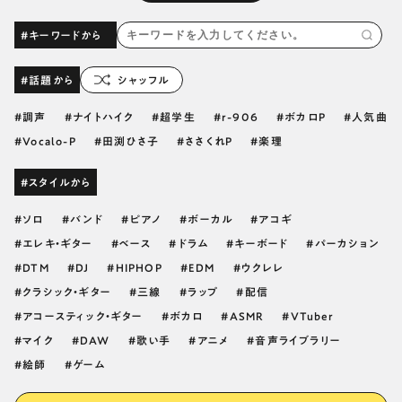
#キーワードから
#話題から
シャッフル
調声
ナイトハイク
超学生
r-906
ボカロP
人気曲
Vocalo-P
田渕ひさ子
ささくれP
楽理
#スタイルから
ソロ
バンド
ピアノ
ボーカル
アコギ
エレキ・ギター
ベース
ドラム
キーボード
パーカション
DTM
DJ
HIPHOP
EDM
ウクレレ
クラシック・ギター
三線
ラップ
配信
アコースティック・ギター
ボカロ
ASMR
VTuber
マイク
DAW
歌い手
アニメ
音声ライブラリー
絵師
ゲーム