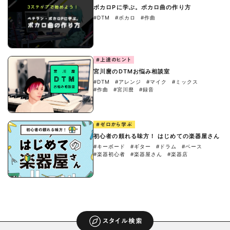
ボカロPに学ぶ。ボカロ曲の作り方
#DTM
#ボカロ
#作曲
#上達のヒント
宮川麿のDTMお悩み相談室
#DTM
#アレンジ
#マイク
#ミックス
#作曲
#宮川麿
#録音
#ゼロから学ぶ
初心者の頼れる味方！ はじめての楽器屋さん
#キーボード
#ギター
#ドラム
#ベース
#楽器初心者
#楽器屋さん
#楽器店
スタイル検索