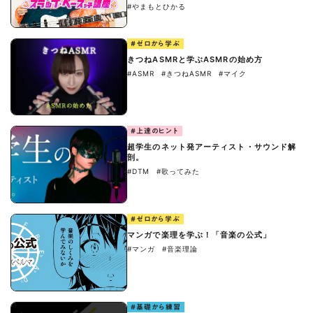
#やまもとひかる
#ゼロから学ぶ
きつねASMRと学ぶASMRの始め方
#ASMR
#きつねASMR
#マイク
#上達のヒント
超学生のネット発アーティスト・サウンド解
剖。
#DTM
#歌ってみた
#ゼロから学ぶ
マンガで楽理を学ぶ！「音楽の公式」
#マンガ
#音楽理論
#基礎から練習