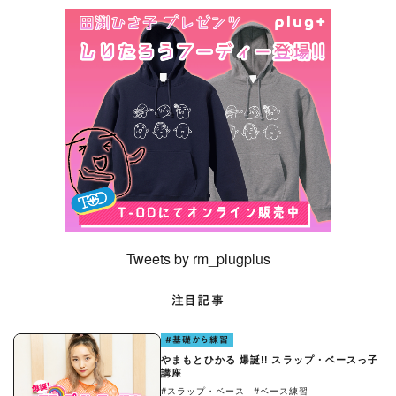
Tweets by rm_plugplus
注目記事
#基礎から練習
やまもとひかる 爆誕!! スラップ・ベースっ子
講座
#スラップ・ベース
#ベース練習