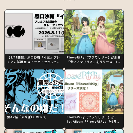
【8/11開催】原口沙輔『イ三』プレ
FloweRiЯy（フラワリリー）が新曲
ミアム試聴会 ＆トーク・セッション
『青いアマリリス』をリリース！1st
〜完成直後の“ピュアな原音体験”と
アルバム詳細も発表
制作秘話
第42話「未来派LOVERS」
FloweRiЯy（フラワリリー）が、
1st Album『FloweRiЯy』を9月23
日（水）にリリース！