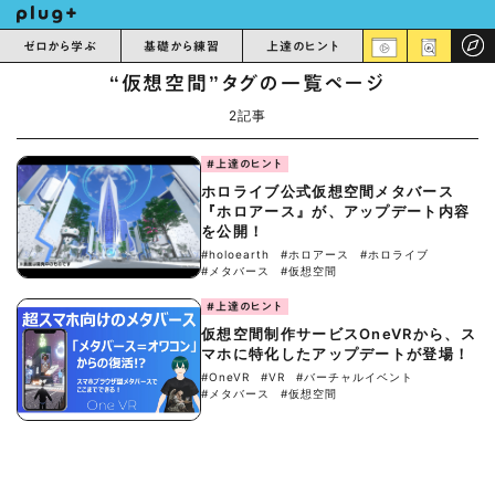
ゼロから学ぶ
基礎から練習
上達のヒント
“仮想空間”タグの一覧ページ
2記事
#上達のヒント
ホロライブ公式仮想空間メタバース
『ホロアース』が、アップデート内容
を公開！
#holoearth
#ホロアース
#ホロライブ
#メタバース
#仮想空間
#上達のヒント
仮想空間制作サービスOneVRから、ス
マホに特化したアップデートが登場！
#OneVR
#VR
#バーチャルイベント
#メタバース
#仮想空間