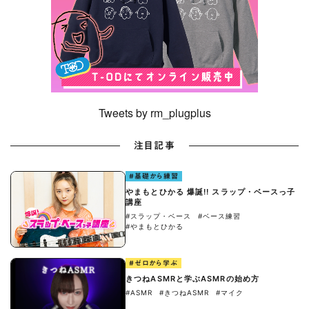
Tweets by rm_plugplus
注目記事
#基礎から練習
やまもとひかる 爆誕!! スラップ・ベースっ子
講座
#スラップ・ベース
#ベース練習
#やまもとひかる
#ゼロから学ぶ
きつねASMRと学ぶASMRの始め方
#ASMR
#きつねASMR
#マイク