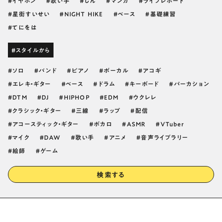
イヤホン
歌い手
じん
マンガ
ライブレポート
星街すいせい
NIGHT HIKE
ベース
基礎練習
てにをは
#スタイルから
ソロ
バンド
ピアノ
ボーカル
アコギ
エレキ・ギター
ベース
ドラム
キーボード
パーカション
DTM
DJ
HIPHOP
EDM
ウクレレ
クラシック・ギター
三線
ラップ
配信
アコースティック・ギター
ボカロ
ASMR
VTuber
マイク
DAW
歌い手
アニメ
音声ライブラリー
絵師
ゲーム
検索する