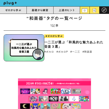
ゼロから学ぶ
基礎から練習
上達のヒント
“和楽器”タグの一覧ページ
1記事
#ゼロから学ぶ
一二三が選ぶ「和風的な魅力あふれた
音楽３選」
#ボカロ
#ボカロP
#一二三
#和楽器