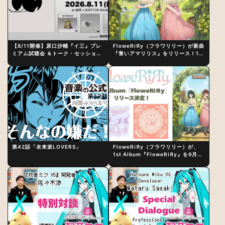
【8/11開催】原口沙輔『イ三』プレ
FloweRiЯy（フラワリリー）が新曲
ミアム試聴会 ＆トーク・セッション
『青いアマリリス』をリリース！1st
〜完成直後の“ピュアな原音体験”と
アルバム詳細も発表
制作秘話
第42話「未来派LOVERS」
FloweRiЯy（フラワリリー）が、
1st Album『FloweRiЯy』を9月23
日（水）にリリース！