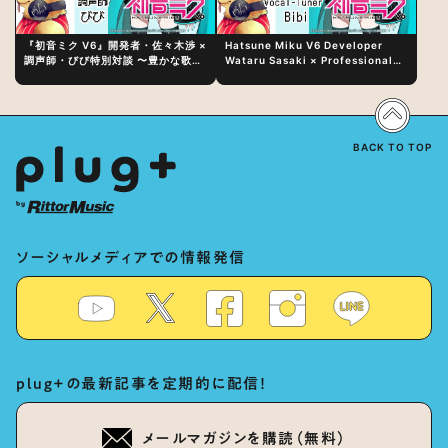
『初音ミク V6』開発者・佐々木渉 ×
Hatsune Miku V6 Developer
調声師・びび特別対談 〜豊かな歌声
Wataru Sasaki × Professional
表現の秘訣は、“歌うキャラクターへ
Vocal-Tuner Bibi Special
の愛”と“推し活”にあった！？
Dialogue: The Secret to Rich
Vocal Expression Lies in “Love
for the singing characters” and
“Oshikatsu”!?
BACK TO TOP
ソーシャルメディアでの情報発信
plug+の最新記事を定期的に配信！
メールマガジンを購読（無料）