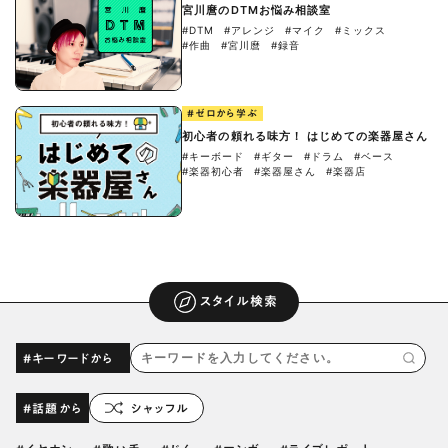
宮川麿のDTMお悩み相談室
#DTM
#アレンジ
#マイク
#ミックス
#作曲
#宮川麿
#録音
#ゼロから学ぶ
初心者の頼れる味方！ はじめての楽器屋さん
#キーボード
#ギター
#ドラム
#ベース
#楽器初心者
#楽器屋さん
#楽器店
スタイル検索
#キーワードから
#話題から
シャッフル