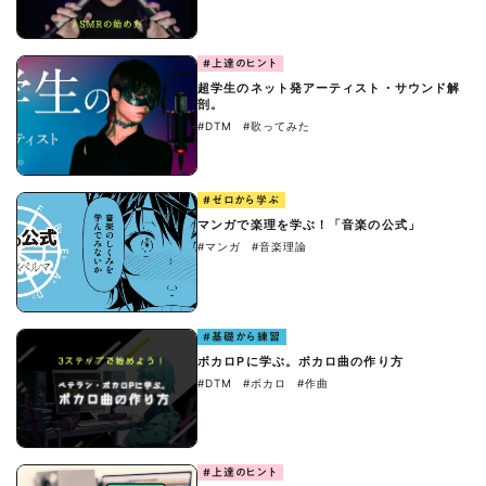
#上達のヒント
超学生のネット発アーティスト・サウンド解
剖。
#DTM
#歌ってみた
#ゼロから学ぶ
マンガで楽理を学ぶ！「音楽の公式」
#マンガ
#音楽理論
#基礎から練習
ボカロPに学ぶ。ボカロ曲の作り方
#DTM
#ボカロ
#作曲
#上達のヒント