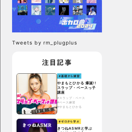
Tweets by rm_plugplus
注目記事
#基礎から練習
やまもとひかる 爆誕!!
スラップ・ベースっ子
講座
#スラップ・ベース
#ベース練習
#やまもとひかる
#ゼロから学ぶ
きつねASMRと学ぶ