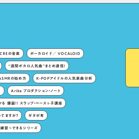
Lies in “Love for the
singing characters” and
“Oshikatsu”!?
ECREの音楽
ボーカロイド／ VOCALOID
“週間ボカロ人気曲”まとめ通信！
ASMRの始め方
K-POPアイドルの人気楽曲分析
。
Arika プロダクション・ノート
る 爆誕!! スラップ・ベースっ子講座
ってますか？
ギタボ考
練習〜できるシリーズ