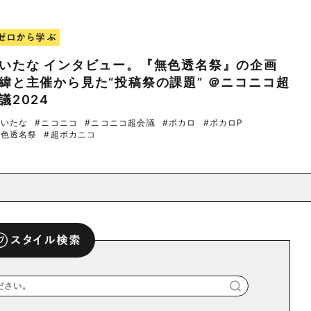
ゼロから学ぶ
いたな インタビュー。『無色透名祭』の企画
緯と主催から見た“投稿祭の課題” ＠ニコニコ超
議2024
ちいたな
#ニコニコ
#ニコニコ超会議
#ボカロ
#ボカロP
無色透名祭
#超ボカニコ
スタイル検索