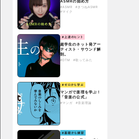
ASMRの始め方
#ASMR
#きつねASMR
#マイク
#上達のヒント
超学生のネット発アー
ティスト・サウンド解
剖。
#DTM
#歌ってみた
#ゼロから学ぶ
マンガで楽理を学ぶ！
「音楽の公式」
#マンガ
#音楽理論
#基礎から練習