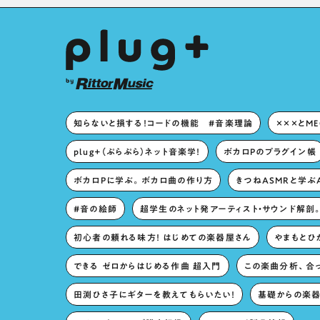
知らないと損する！コードの機能 #音楽理論
×××とM
plug+（ぷらぷら）ネット音楽学！
ボカロPのプラグイン帳
ボカロPに学ぶ。ボカロ曲の作り方
きつねASMRと学ぶ
#音の絵師
超学生のネット発アーティスト・サウンド解剖
初心者の頼れる味方！ はじめての楽器屋さん
やまもとひか
できる ゼロからはじめる作曲 超入門
この楽曲分析、合
田渕ひさ子にギターを教えてもらいたい！
基礎からの楽器