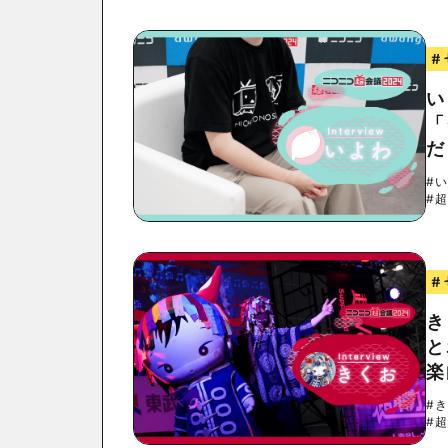
#
い
「
だ
#
#
#
き
と
楽
#
#