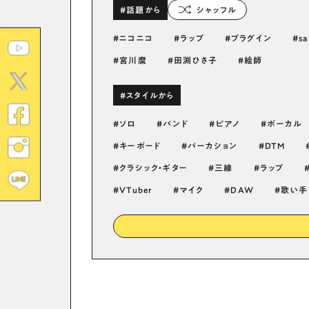
#話題から
シャッフル
ニコニコ
ラップ
プラグイン
sa
宮川麿
田渕ひさ子
絵師
#スタイルから
ソロ
バンド
ピアノ
ボーカル
キーボード
パーカション
DTM
クラシック・ギター
三線
ラップ
VTuber
マイク
DAW
歌い手