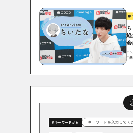
#
ち
経
会
#
#
#キーワードから