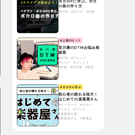
ボカロPに学ぶ。ボカ
ロ曲の作り方
#DTM
#ボカロ
#作曲
#上達のヒント
宮川麿のDTMお悩み相
談室
#DTM
#アレンジ
#マイク
#ミックス
#作曲
#宮川麿
#録音
#ゼロから学ぶ
初心者の頼れる味方！
はじめての楽器屋さん
#キーボード
#ギター
#ドラム
#ベース
#楽器初心者
#楽器屋さん
#楽器店