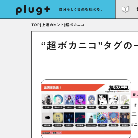
自分らしく音楽を始める。
TOP
|
上達のヒント
|
超ボカニコ
“超ボカニコ”タグの
#
『
ニ
#