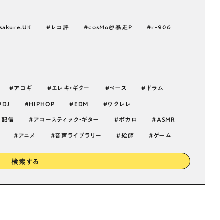
sakure.UK
レコ評
cosMo＠暴走P
r-906
アコギ
エレキ・ギター
ベース
ドラム
DJ
HIPHOP
EDM
ウクレレ
配信
アコースティック・ギター
ボカロ
ASMR
アニメ
音声ライブラリー
絵師
ゲーム
検索する