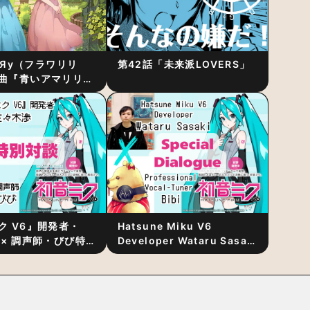
RiЯy（フラワリリ
第42話「未来派LOVERS」
曲『青いアマリリ
リース！1stアルバ
発表
ク V6』開発者・
Hatsune Miku V6
 × 調声師・びび特
Developer Wataru Sasaki
〜豊かな歌声表現の
× Professional Vocal-
“歌うキャラクター
Tuner Bibi Special
と“推し活”にあっ
Dialogue: The Secret to
Rich Vocal Expression