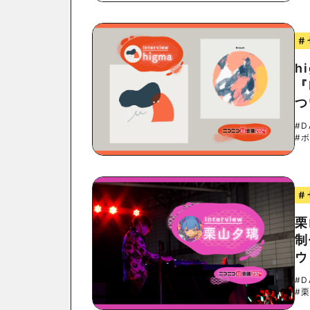
#
h
『
つ
#D
#
#
栗
制
ウ
#D
#