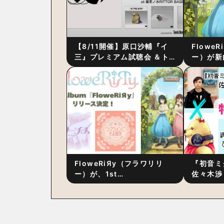
【8/11開催】原口沙輔『イ
Flowe
三』プレミアム試聴会 ＆ト
ー）が新
ーク・セッション 〜完成直
ス』をリ
後の“ピュアな原音体験”と制
ム詳細も
作秘話
FloweRiЯy（フラワリリ
『初音ミ
ー）が、1st
佐々木渉
Album『FloweRiЯy』を9
別対談 
月23日（水）にリリース！
秘訣は、
への愛”
た！？