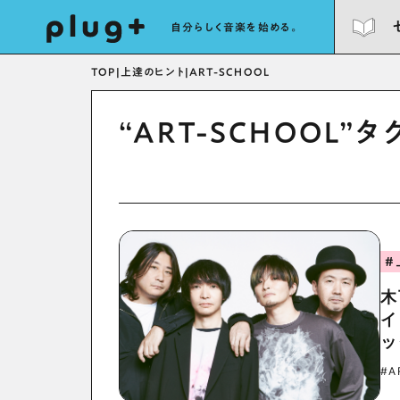
自分らしく音楽を始める。
TOP
|
上達のヒント
|
ART-SCHOOL
“ART-SCHOOL
#
木
イ
ッ
#A