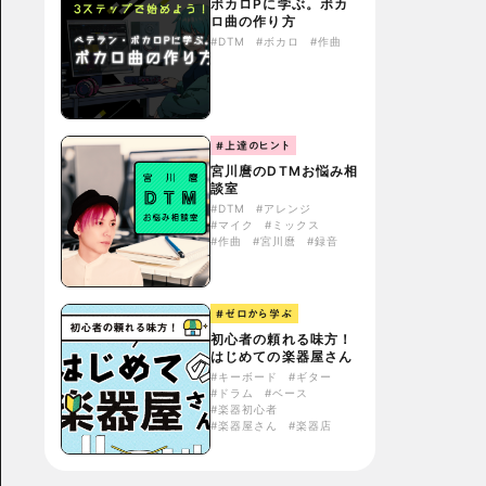
ボカロPに学ぶ。ボカ
ロ曲の作り方
#DTM
#ボカロ
#作曲
#上達のヒント
宮川麿のDTMお悩み相
談室
#DTM
#アレンジ
#マイク
#ミックス
#作曲
#宮川麿
#録音
#ゼロから学ぶ
初心者の頼れる味方！
はじめての楽器屋さん
#キーボード
#ギター
#ドラム
#ベース
#楽器初心者
#楽器屋さん
#楽器店