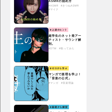
ASMRの始め方
#ASMR
#きつねASMR
#マイク
#上達のヒント
超学生のネット発アー
ティスト・サウンド解
剖。
#DTM
#歌ってみた
#ゼロから学ぶ
マンガで楽理を学ぶ！
「音楽の公式」
#マンガ
#音楽理論
#基礎から練習