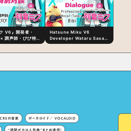
ク V6』開発者・
Hatsune Miku V6
 × 調声師・びび特
Developer Wataru Sasaki
〜豊かな歌声表現の
× Professional Vocal-
“歌うキャラクター
Tuner Bibi Special
と“推し活”にあっ
Dialogue: The Secret to
Rich Vocal Expression
Lies in “Love for the
singing characters” and
“Oshikatsu”!?
ECREの音楽
ボーカロイド／ VOCALOID
“週間ボカロ人気曲”まとめ通信！