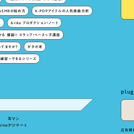
ASMRの始め方
K-POPアイドルの人気楽曲分析
。
Arika プロダクション・ノート
る 爆誕!! スラップ・ベースっ子講座
ってますか？
ギタボ考
練習〜できるシリーズ
pl
耳マン
zine
デジマート
広告掲