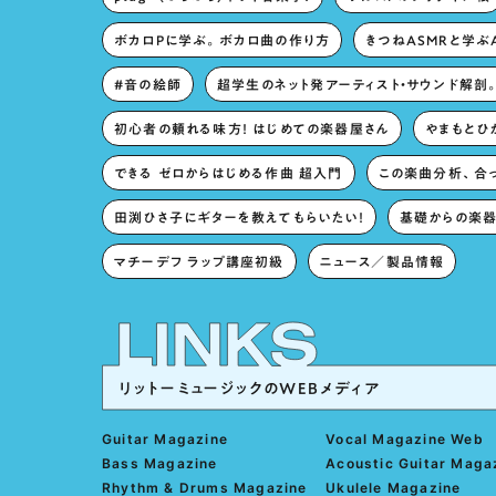
ボカロPに学ぶ。ボカロ曲の作り方
きつねASMRと学ぶ
#音の絵師
超学生のネット発アーティスト・サウンド解剖
初心者の頼れる味方！ はじめての楽器屋さん
やまもとひか
できる ゼロからはじめる作曲 超入門
この楽曲分析、合
田渕ひさ子にギターを教えてもらいたい！
基礎からの楽器
マチーデフ ラップ講座初級
ニュース／製品情報
リットーミュージックのWEBメディア
Guitar Magazine
Vocal Magazine Web
Bass Magazine
Acoustic Guitar Maga
Rhythm & Drums Magazine
Ukulele Magazine