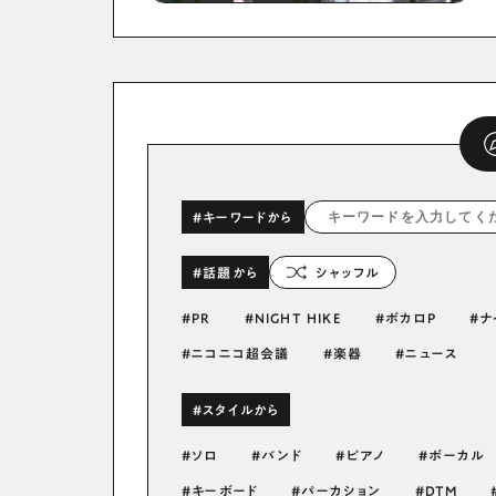
#キーワードから
#話題から
シャッフル
PR
NIGHT HIKE
ボカロP
ナ
ニコニコ超会議
楽器
ニュース
#スタイルから
ソロ
バンド
ピアノ
ボーカル
キーボード
パーカション
DTM