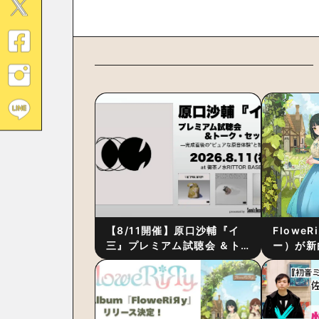
【8/11開催】原口沙輔『イ
Flowe
三』プレミアム試聴会 ＆ト
ー）が新
ーク・セッション 〜完成直
ス』をリ
後の“ピュアな原音体験”と制
ム詳細も
作秘話