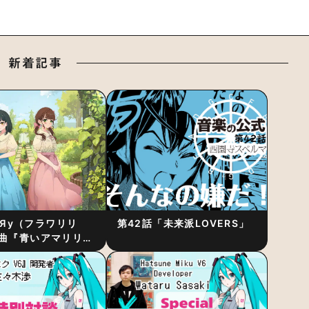
新着記事
RiЯy（フラワリリ
第42話「未来派LOVERS」
曲『青いアマリリ
リース！1stアルバ
発表