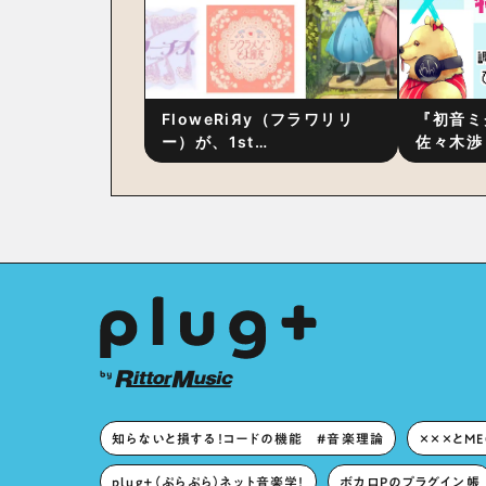
FloweRiЯy（フラワリリ
『初音ミ
ー）が、1st
佐々木渉
Album『FloweRiЯy』を9
別対談 
月23日（水）にリリース！
秘訣は、
への愛”
た！？
知らないと損する！コードの機能 #音楽理論
×××とM
plug+（ぷらぷら）ネット音楽学！
ボカロPのプラグイン帳