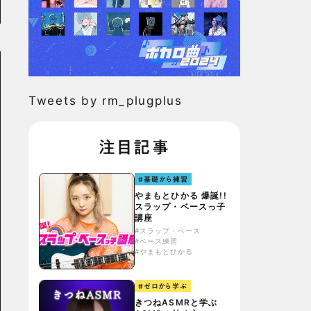
Tweets by rm_plugplus
注目記事
#基礎から練習
やまもとひかる 爆誕!!
スラップ・ベースっ子
講座
#スラップ・ベース
#ベース練習
#やまもとひかる
#ゼロから学ぶ
きつねASMRと学ぶ