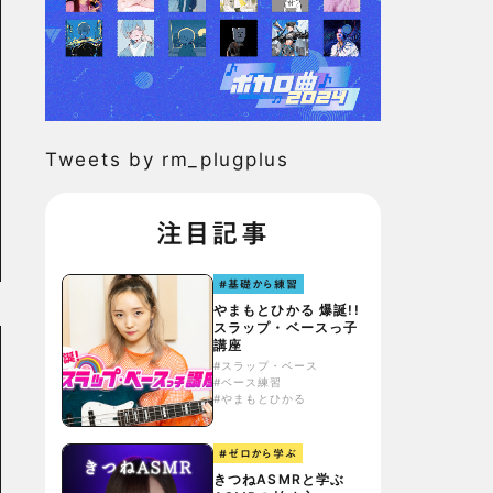
Tweets by rm_plugplus
注目記事
#基礎から練習
やまもとひかる 爆誕!!
スラップ・ベースっ子
講座
#スラップ・ベース
#ベース練習
#やまもとひかる
#ゼロから学ぶ
きつねASMRと学ぶ