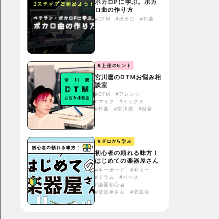
ボカロPに学ぶ。ボカ
ロ曲の作り方
#DTM
#ボカロ
#作曲
#上達のヒント
宮川麿のDTMお悩み相
談室
#DTM
#アレンジ
#マイク
#ミックス
#作曲
#宮川麿
#録音
#ゼロから学ぶ
初心者の頼れる味方！
はじめての楽器屋さん
#キーボード
#ギター
#ドラム
#ベース
#楽器初心者
#楽器屋さん
#楽器店