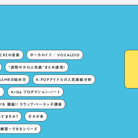
Lies in “Love for the
singing characters” and
“Oshikatsu”!?
ECREの音楽
ボーカロイド／ VOCALOID
“週間ボカロ人気曲”まとめ通信！
ASMRの始め方
K-POPアイドルの人気楽曲分析
。
Arika プロダクション・ノート
る 爆誕!! スラップ・ベースっ子講座
ってますか？
ギタボ考
練習〜できるシリーズ