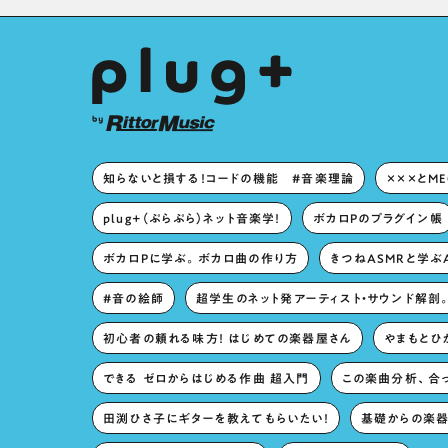
知らないと損する！コードの機能 #音楽理論
×××とM
plug+（ぷらぷら）ネット音楽学！
ボカロPのプラグイン帳
ボカロPに学ぶ。ボカロ曲の作り方
きつねASMRと学ぶ
#音の絵師
超学生のネット発アーティスト・サウンド解剖
初心者の頼れる味方！ はじめての楽器屋さん
やまもとひか
できる ゼロからはじめる作曲 超入門
この楽曲分析、合
田渕ひさ子にギターを教えてもらいたい！
基礎からの楽器