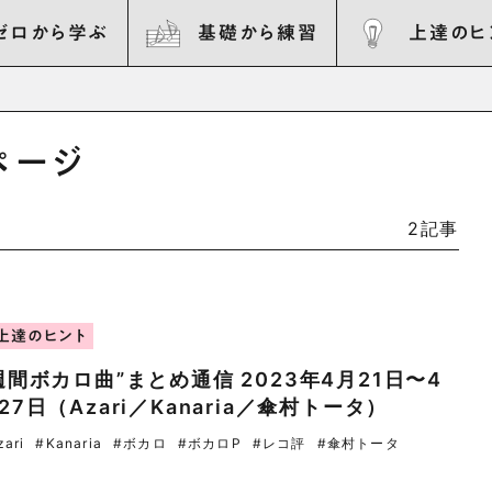
ゼロから学ぶ
基礎から練習
上達のヒ
ページ
2記事
上達のヒント
週間ボカロ曲”まとめ通信 2023年4月21日〜4
27日（Azari／Kanaria／傘村トータ）
zari
#Kanaria
#ボカロ
#ボカロP
#レコ評
#傘村トータ