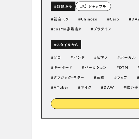
#話題から
シャッフル
初音ミク
Chinozo
Gero
DA
cosMo＠暴走P
プラグイン
#スタイルから
ソロ
バンド
ピアノ
ボーカル
キーボード
パーカション
DTM
クラシック・ギター
三線
ラップ
VTuber
マイク
DAW
歌い手