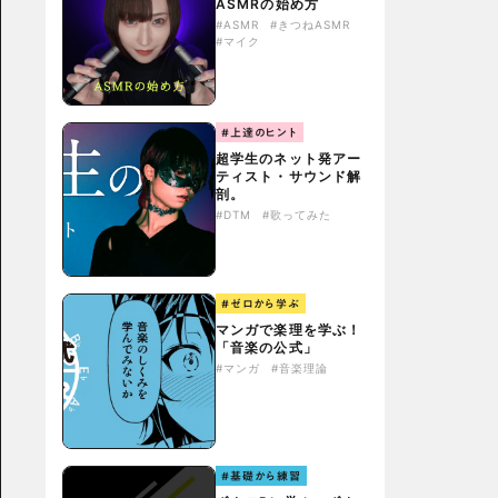
ASMRの始め方
#ASMR
#きつねASMR
#マイク
#上達のヒント
超学生のネット発アー
ティスト・サウンド解
剖。
#DTM
#歌ってみた
#ゼロから学ぶ
マンガで楽理を学ぶ！
「音楽の公式」
#マンガ
#音楽理論
#基礎から練習