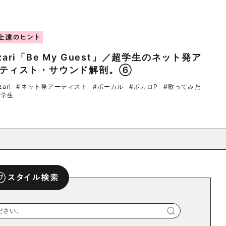
上達のヒント
zari「Be My Guest」／超学生のネット発ア
ティスト・サウンド解剖。⑥
zari
#ネット発アーティスト
#ボーカル
#ボカロP
#歌ってみた
超学生
スタイル検索