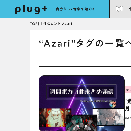
自分らしく音楽を始める。
TOP
|
上達のヒント
|
Azari
“Azari”タグの一覧
#
“
月
#A