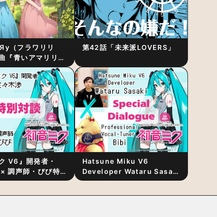
RiЯy（フラワリリ
第42話「未来派LOVERS」
曲『青いアマリリ
リース！1stアルバ
発表
ク V6』開発者・
Hatsune Miku V6
 × 調声師・びび特
Developer Wataru Sasaki
〜豊かな歌声表現の
× Professional Vocal-
“歌うキャラクター
Tuner Bibi Special
と“推し活”にあっ
Dialogue: The Secret to
Rich Vocal Expression