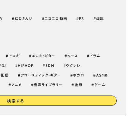
W
にじさんじ
ニコニコ動画
PR
爆誕
アコギ
エレキ・ギター
ベース
ドラム
DJ
HIPHOP
EDM
ウクレレ
配信
アコースティック・ギター
ボカロ
ASMR
アニメ
音声ライブラリー
絵師
ゲーム
検索する