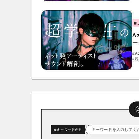
#
A
ー
#A
#
#キーワードから