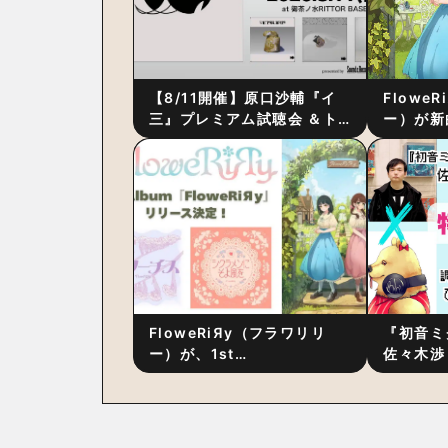
【8/11開催】原口沙輔『イ
Flowe
三』プレミアム試聴会 ＆ト
ー）が新
ーク・セッション 〜完成直
ス』をリ
後の“ピュアな原音体験”と制
ム詳細も
作秘話
FloweRiЯy（フラワリリ
『初音ミ
ー）が、1st
佐々木渉
Album『FloweRiЯy』を9
別対談 
月23日（水）にリリース！
秘訣は、
への愛”
た！？