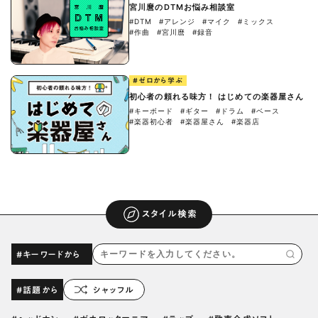
宮川麿のDTMお悩み相談室
#DTM
#アレンジ
#マイク
#ミックス
#作曲
#宮川麿
#録音
#ゼロから学ぶ
初心者の頼れる味方！ はじめての楽器屋さん
#キーボード
#ギター
#ドラム
#ベース
#楽器初心者
#楽器屋さん
#楽器店
スタイル検索
#キーワードから
#話題から
シャッフル