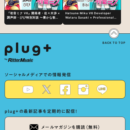
『初音ミク V6』開発者・佐々木渉 ×
Hatsune Miku V6 Developer
調声師・びび特別対談 〜豊かな歌声
Wataru Sasaki × Professional
表現の秘訣は、“歌うキャラクターへ
Vocal-Tuner Bibi Special
の愛”と“推し活”にあった！？
Dialogue: The Secret to Rich
Vocal Expression Lies in “Love
for the singing characters” and
“Oshikatsu”!?
BACK TO TOP
ソーシャルメディアでの情報発信
plug+の最新記事を定期的に配信！
メールマガジンを購読（無料）