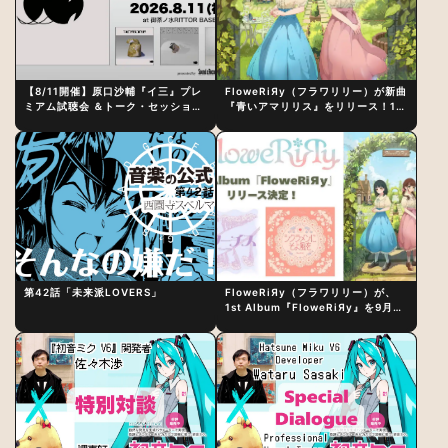
【8/11開催】原口沙輔『イ三』プレ
FloweRiЯy（フラワリリー）が新曲
ミアム試聴会 ＆トーク・セッション
『青いアマリリス』をリリース！1st
〜完成直後の“ピュアな原音体験”と
アルバム詳細も発表
制作秘話
第42話「未来派LOVERS」
FloweRiЯy（フラワリリー）が、
1st Album『FloweRiЯy』を9月23
日（水）にリリース！