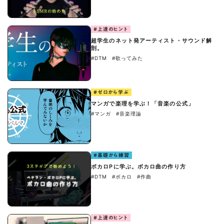
#上達のヒント
超学生のネット発アーティスト・サウンド解
剖。
#DTM
#歌ってみた
#ゼロから学ぶ
マンガで楽理を学ぶ！「音楽の公式」
#マンガ
#音楽理論
#基礎から練習
ボカロPに学ぶ。ボカロ曲の作り方
#DTM
#ボカロ
#作曲
#上達のヒント