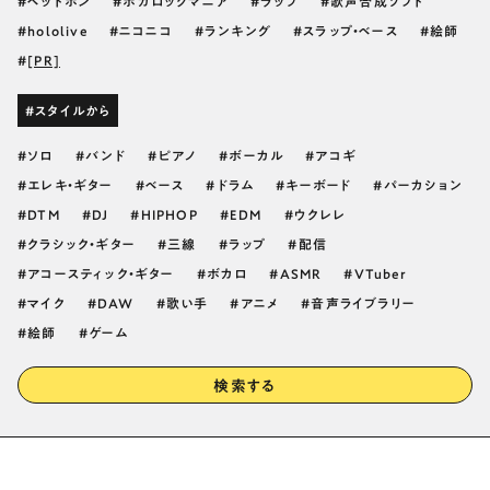
ヘッドホン
ボカロックマニア
ラップ
歌声合成ソフト
hololive
ニコニコ
ランキング
スラップ・ベース
絵師
[PR]
#スタイルから
ソロ
バンド
ピアノ
ボーカル
アコギ
エレキ・ギター
ベース
ドラム
キーボード
パーカション
DTM
DJ
HIPHOP
EDM
ウクレレ
クラシック・ギター
三線
ラップ
配信
アコースティック・ギター
ボカロ
ASMR
VTuber
マイク
DAW
歌い手
アニメ
音声ライブラリー
絵師
ゲーム
検索する