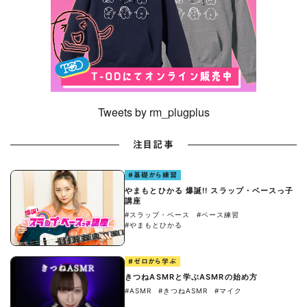
Tweets by rm_plugplus
注目記事
#基礎から練習
やまもとひかる 爆誕!! スラップ・ベースっ子
講座
#スラップ・ベース
#ベース練習
#やまもとひかる
#ゼロから学ぶ
きつねASMRと学ぶASMRの始め方
#ASMR
#きつねASMR
#マイク