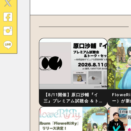
【8/11開催】原口沙輔『イ
Flowe
三』プレミアム試聴会 ＆ト
ー）が新
ーク・セッション 〜完成直
ス』をリ
後の“ピュアな原音体験”と制
ム詳細も
作秘話