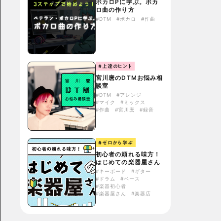
ボカロPに学ぶ。ボカ
ロ曲の作り方
#DTM
#ボカロ
#作曲
#上達のヒント
宮川麿のDTMお悩み相
談室
#DTM
#アレンジ
#マイク
#ミックス
#作曲
#宮川麿
#録音
#ゼロから学ぶ
初心者の頼れる味方！
はじめての楽器屋さん
#キーボード
#ギター
#ドラム
#ベース
#楽器初心者
#楽器屋さん
#楽器店