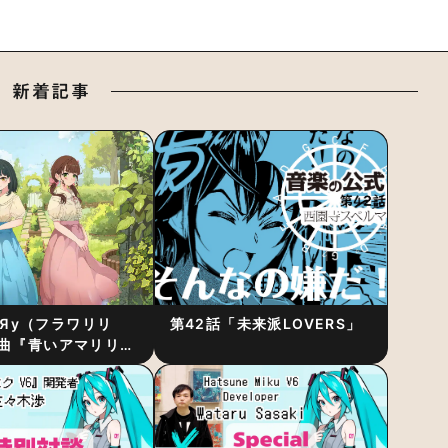
新着記事
RiЯy（フラワリリ
第42話「未来派LOVERS」
曲『青いアマリリ
リース！1stアルバ
発表