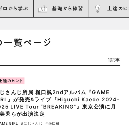
ゼロから学ぶ
基礎から練習
上達のヒ
グの一覧ページ
1記事
上達のヒント
じさんじ所属 樋口楓2ndアルバム『GAME
IRL』が発売&ライブ『Higuchi Kaede 2024-
025 LIVE Tour “BREAKING”』東京公演に月
美兎らが出演決定
AME GIRL
#にじさんじ
#樋口楓