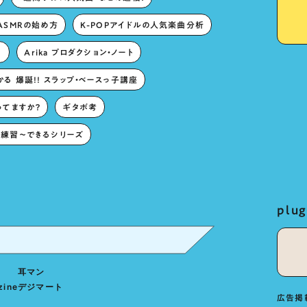
ASMRの始め方
K-POPアイドルの人気楽曲分析
。
Arika プロダクション・ノート
る 爆誕!! スラップ・ベースっ子講座
ってますか？
ギタボ考
練習〜できるシリーズ
pl
耳マン
zine
デジマート
広告掲