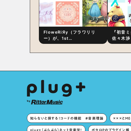
FloweRiЯy（フラワリリ
『初音ミ
ー）が、1st
佐々木渉
Album『FloweRiЯy』を9
別対談 
月23日（水）にリリース！
秘訣は、
への愛”
た！？
知らないと損する！コードの機能 #音楽理論
×××とM
plug+（ぷらぷら）ネット音楽学！
ボカロPのプラグイン帳