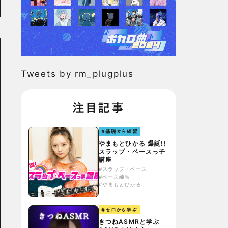
Tweets by rm_plugplus
注目記事
#基礎から練習
やまもとひかる 爆誕!!
スラップ・ベースっ子
講座
#スラップ・ベース
#ベース練習
#やまもとひかる
#ゼロから学ぶ
きつねASMRと学ぶ