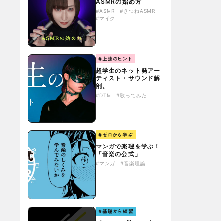
ASMRの始め方
#ASMR
#きつねASMR
#マイク
#上達のヒント
超学生のネット発アー
ティスト・サウンド解
剖。
#DTM
#歌ってみた
#ゼロから学ぶ
マンガで楽理を学ぶ！
「音楽の公式」
#マンガ
#音楽理論
#基礎から練習