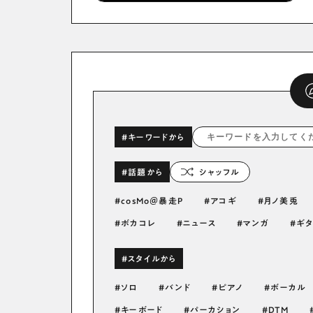
#キーワードから
#話題から
シャッフル
cosMo＠暴走P
アコギ
月ノ美兎
ボカコレ
ニュース
マンガ
ギ
#スタイルから
ソロ
バンド
ピアノ
ボーカル
キーボード
パーカション
DTM