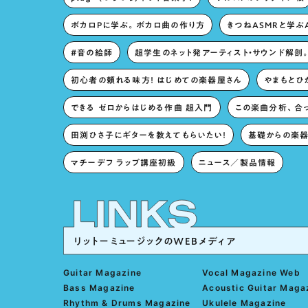
ボカロPに学ぶ。ボカロ曲の作り方
きつねASMRと学ぶ
#音の絵師
超学生のネット発アーティスト・サウンド解剖
初心者の頼れる味方！ はじめての楽器屋さん
やまもとひか
できる ゼロからはじめる作曲 超入門
この楽曲分析、合
田渕ひさ子にギターを教えてもらいたい！
基礎からの楽器
マチーデフ ラップ講座初級
ニュース／製品情報
リットーミュージックのWEBメディア
Guitar Magazine
Vocal Magazine Web
Bass Magazine
Acoustic Guitar Maga
Rhythm & Drums Magazine
Ukulele Magazine