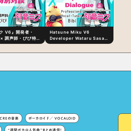
ク V6』開発者・
Hatsune Miku V6
 × 調声師・びび特
Developer Wataru Sasaki
〜豊かな歌声表現の
× Professional Vocal-
“歌うキャラクター
Tuner Bibi Special
と“推し活”にあっ
Dialogue: The Secret to
Rich Vocal Expression
Lies in “Love for the
singing characters” and
“Oshikatsu”!?
ECREの音楽
ボーカロイド／ VOCALOID
“週間ボカロ人気曲”まとめ通信！