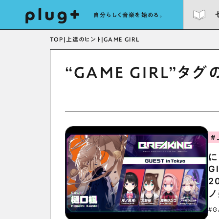
自分らしく音楽を始める。
TOP
|
上達のヒント
|
GAME GIRL
“GAME GIRL”タ
#
に
G
2
ノ
#G