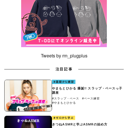
Tweets by rm_plugplus
注目記事
#基礎から練習
やまもとひかる 爆誕!! スラップ・ベースっ子
講座
#スラップ・ベース
#ベース練習
#やまもとひかる
#ゼロから学ぶ
きつねASMRと学ぶASMRの始め方