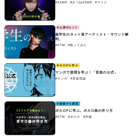
#ASMR
#きつねASMR
#マイク
#上達のヒント
超学生のネット発アーティスト・サウンド解
剖。
#DTM
#歌ってみた
#ゼロから学ぶ
マンガで楽理を学ぶ！「音楽の公式」
#マンガ
#音楽理論
#基礎から練習
ボカロPに学ぶ。ボカロ曲の作り方
#DTM
#ボカロ
#作曲