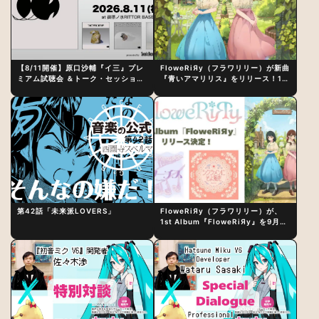
【8/11開催】原口沙輔『イ三』プレ
FloweRiЯy（フラワリリー）が新曲
ミアム試聴会 ＆トーク・セッション
『青いアマリリス』をリリース！1st
〜完成直後の“ピュアな原音体験”と
アルバム詳細も発表
制作秘話
第42話「未来派LOVERS」
FloweRiЯy（フラワリリー）が、
1st Album『FloweRiЯy』を9月23
日（水）にリリース！