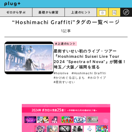
ゼロから学ぶ
基礎から練習
上達のヒント
“Hoshimachi Graffiti”タグの一覧ページ
1記事
#上達のヒント
星街すいせい初のライブ・ツアー
『Hoshimachi Suisei Live Tour
2024 “Spectra of Nova”』が開催！
埼玉／大阪／福岡を巡る
#hololive
#Hoshimachi Graffiti
#かけめぐるほしまち
#ホロライブ
#星街すいせい