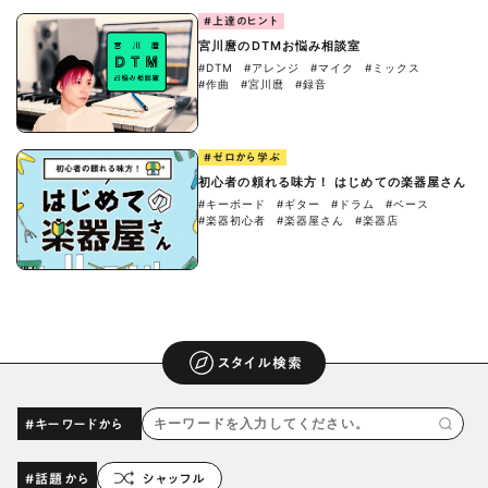
#上達のヒント
宮川麿のDTMお悩み相談室
#DTM
#アレンジ
#マイク
#ミックス
#作曲
#宮川麿
#録音
#ゼロから学ぶ
初心者の頼れる味方！ はじめての楽器屋さん
#キーボード
#ギター
#ドラム
#ベース
#楽器初心者
#楽器屋さん
#楽器店
スタイル検索
#キーワードから
#話題から
シャッフル