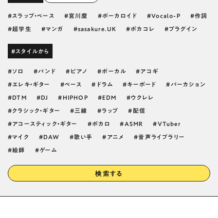
スラップ・ベース
宮川麿
ボーカロイド
Vocalo-P
作詞
超学生
マンガ
sasakure.UK
ボカコレ
プラグイン
#スタイルから
ソロ
バンド
ピアノ
ボーカル
アコギ
エレキ・ギター
ベース
ドラム
キーボード
パーカション
DTM
DJ
HIPHOP
EDM
ウクレレ
クラシック・ギター
三線
ラップ
配信
アコースティック・ギター
ボカロ
ASMR
VTuber
マイク
DAW
歌い手
アニメ
音声ライブラリー
絵師
ゲーム
検索する