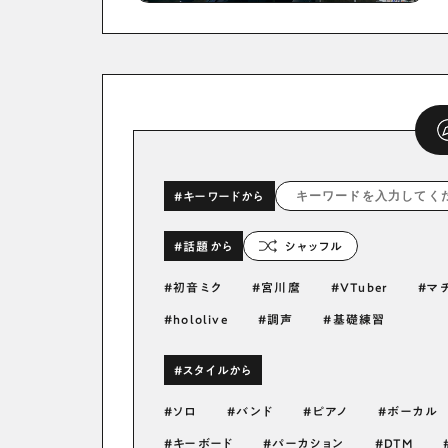
#キーワードから
#話題から
シャッフル
初音ミク
宮川麿
VTuber
マ
hololive
調声
基礎練習
#スタイルから
ソロ
バンド
ピアノ
ボーカル
キーボード
パーカション
DTM