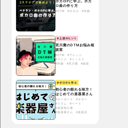
ボカロPに学ぶ。ボカ
ロ曲の作り方
#DTM
#ボカロ
#作曲
#上達のヒント
宮川麿のDTMお悩み相
談室
#DTM
#アレンジ
#マイク
#ミックス
#作曲
#宮川麿
#録音
#ゼロから学ぶ
初心者の頼れる味方！
はじめての楽器屋さん
#キーボード
#ギター
#ドラム
#ベース
#楽器初心者
#楽器屋さん
#楽器店