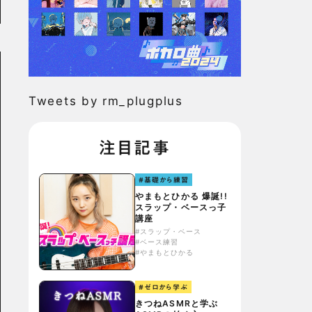
Tweets by rm_plugplus
注目記事
#基礎から練習
やまもとひかる 爆誕!!
スラップ・ベースっ子
講座
#スラップ・ベース
#ベース練習
#やまもとひかる
#ゼロから学ぶ
きつねASMRと学ぶ