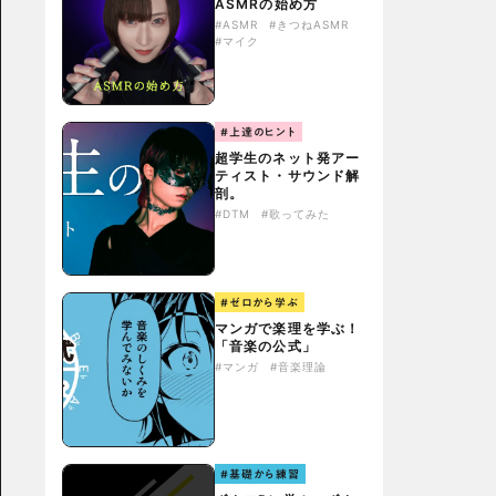
ASMRの始め方
#ASMR
#きつねASMR
#マイク
#上達のヒント
超学生のネット発アー
ティスト・サウンド解
剖。
#DTM
#歌ってみた
#ゼロから学ぶ
マンガで楽理を学ぶ！
「音楽の公式」
#マンガ
#音楽理論
#基礎から練習