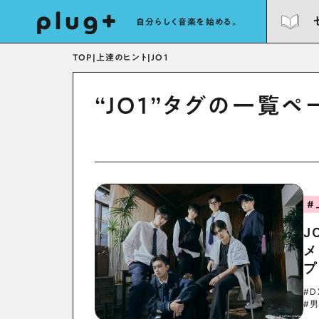
自分らしく音楽を始める。
TOP
|
上達のヒント
|
JO1
“JO1”タグの一覧ペ
#
J
メ
プ
#D
#