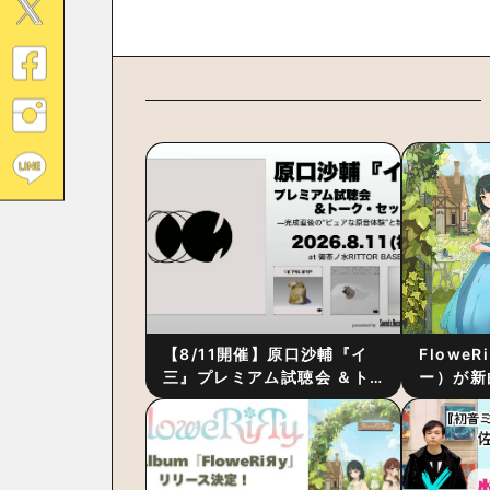
【8/11開催】原口沙輔『イ
Flowe
三』プレミアム試聴会 ＆ト
ー）が新
ーク・セッション 〜完成直
ス』をリ
後の“ピュアな原音体験”と制
ム詳細も
作秘話