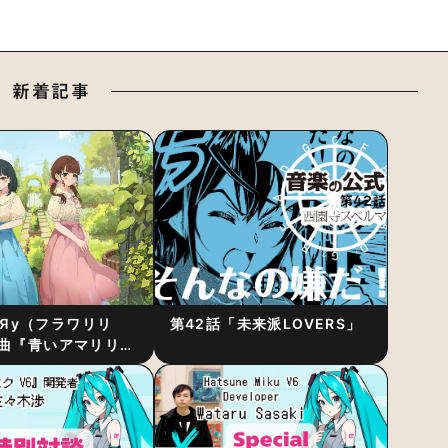
新着記事
RiЯy（フラワリリ
第42話「未来派LOVERS」
曲『青いアマリリ
リース！1stアルバ
発表