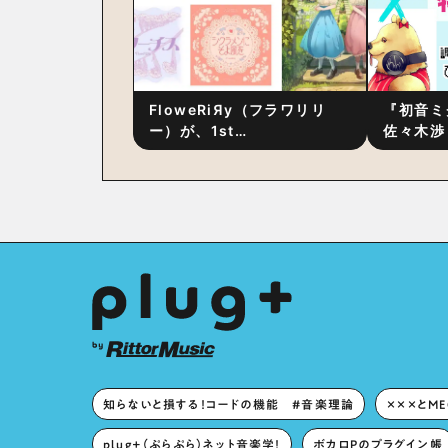
FloweRiЯy（フラワリリ
『初音ミ
ー）が、1st
佐々木渉
Album『FloweRiЯy』を9
別対談 
月23日（水）にリリース！
秘訣は、
への愛”
た！？
知らないと損する！コードの機能 #音楽理論
×××とM
plug+（ぷらぷら）ネット音楽学！
ボカロPのプラグイン帳