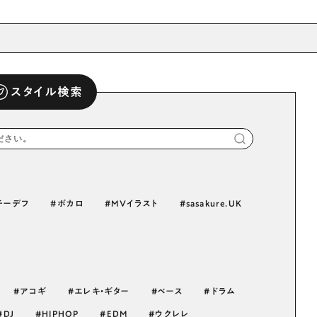
スタイル検索
チーデフ
ボカロ
MVイラスト
sasakure.UK
アコギ
エレキ・ギター
ベース
ドラム
DJ
HIPHOP
EDM
ウクレレ