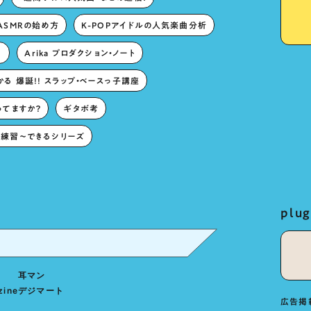
ASMRの始め方
K-POPアイドルの人気楽曲分析
。
Arika プロダクション・ノート
る 爆誕!! スラップ・ベースっ子講座
ってますか？
ギタボ考
練習〜できるシリーズ
pl
耳マン
zine
デジマート
広告掲