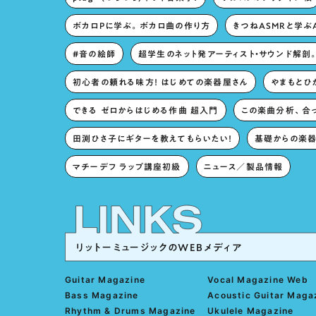
ボカロPに学ぶ。ボカロ曲の作り方
きつねASMRと学ぶ
#音の絵師
超学生のネット発アーティスト・サウンド解剖
初心者の頼れる味方！ はじめての楽器屋さん
やまもとひか
できる ゼロからはじめる作曲 超入門
この楽曲分析、合
田渕ひさ子にギターを教えてもらいたい！
基礎からの楽器
マチーデフ ラップ講座初級
ニュース／製品情報
リットーミュージックのWEBメディア
Guitar Magazine
Vocal Magazine Web
Bass Magazine
Acoustic Guitar Maga
Rhythm & Drums Magazine
Ukulele Magazine