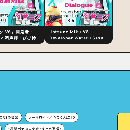
ク V6』開発者・
Hatsune Miku V6
 × 調声師・びび特
Developer Wataru Sasaki
〜豊かな歌声表現の
× Professional Vocal-
“歌うキャラクター
Tuner Bibi Special
と“推し活”にあっ
Dialogue: The Secret to
Rich Vocal Expression
Lies in “Love for the
singing characters” and
“Oshikatsu”!?
ECREの音楽
ボーカロイド／ VOCALOID
“週間ボカロ人気曲”まとめ通信！