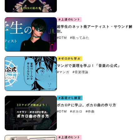
#上達のヒント
超学生のネット発アーティスト・サウンド解
剖。
#DTM
#歌ってみた
#ゼロから学ぶ
マンガで楽理を学ぶ！「音楽の公式」
#マンガ
#音楽理論
#基礎から練習
ボカロPに学ぶ。ボカロ曲の作り方
#DTM
#ボカロ
#作曲
#上達のヒント