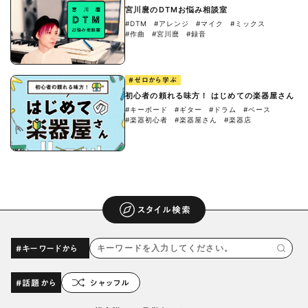
宮川麿のDTMお悩み相談室
#DTM
#アレンジ
#マイク
#ミックス
#作曲
#宮川麿
#録音
#ゼロから学ぶ
初心者の頼れる味方！ はじめての楽器屋さん
#キーボード
#ギター
#ドラム
#ベース
#楽器初心者
#楽器屋さん
#楽器店
スタイル検索
#キーワードから
#話題から
シャッフル