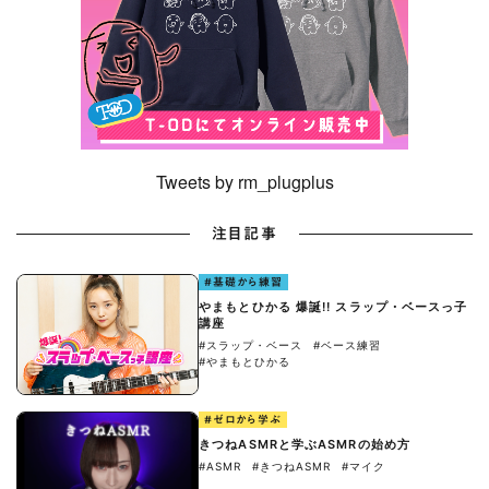
Tweets by rm_plugplus
注目記事
#基礎から練習
やまもとひかる 爆誕!! スラップ・ベースっ子
講座
#スラップ・ベース
#ベース練習
#やまもとひかる
#ゼロから学ぶ
きつねASMRと学ぶASMRの始め方
#ASMR
#きつねASMR
#マイク