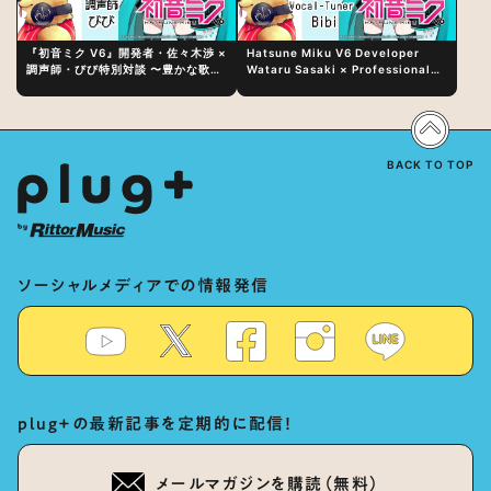
『初音ミク V6』開発者・佐々木渉 ×
Hatsune Miku V6 Developer
調声師・びび特別対談 〜豊かな歌声
Wataru Sasaki × Professional
表現の秘訣は、“歌うキャラクターへ
Vocal-Tuner Bibi Special
の愛”と“推し活”にあった！？
Dialogue: The Secret to Rich
Vocal Expression Lies in “Love
for the singing characters” and
“Oshikatsu”!?
BACK TO TOP
ソーシャルメディアでの情報発信
plug+の最新記事を定期的に配信！
メールマガジンを購読（無料）