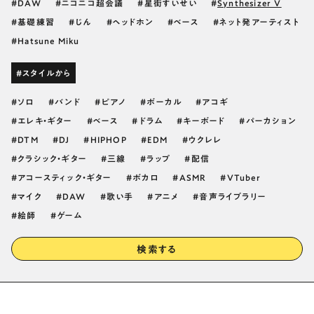
DAW
ニコニコ超会議
星街すいせい
Synthesizer V
基礎練習
じん
ヘッドホン
ベース
ネット発アーティスト
Hatsune Miku
#スタイルから
ソロ
バンド
ピアノ
ボーカル
アコギ
エレキ・ギター
ベース
ドラム
キーボード
パーカション
DTM
DJ
HIPHOP
EDM
ウクレレ
クラシック・ギター
三線
ラップ
配信
アコースティック・ギター
ボカロ
ASMR
VTuber
マイク
DAW
歌い手
アニメ
音声ライブラリー
絵師
ゲーム
検索する