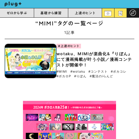
ゼロから学ぶ
基礎から練習
上達のヒント
“MIMI”タグの一覧ページ
1記事
#上達のヒント
wotaku、MIMIが楽曲化&『りぼん』
にて漫画掲載が叶う小説／漫画コンテ
ストが開催中！
#MIMI
#wotaku
#コンテスト
#ボカコレ
#ボカロP
#りぼん
#魔法のiらんど