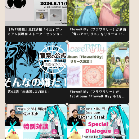
【8/11開催】原口沙輔『イ三』プレ
FloweRiЯy（フラワリリー）が新曲
ミアム試聴会 ＆トーク・セッション
『青いアマリリス』をリリース！1st
〜完成直後の“ピュアな原音体験”と
アルバム詳細も発表
制作秘話
第42話「未来派LOVERS」
FloweRiЯy（フラワリリー）が、
1st Album『FloweRiЯy』を9月23
日（水）にリリース！