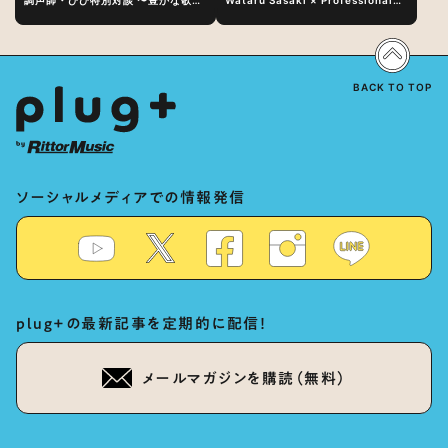
調声師・びび特別対談 〜豊かな歌声
Wataru Sasaki × Professional
表現の秘訣は、“歌うキャラクターへ
Vocal-Tuner Bibi Special
の愛”と“推し活”にあった！？
Dialogue: The Secret to Rich
Vocal Expression Lies in “Love
for the singing characters” and
“Oshikatsu”!?
BACK TO TOP
ソーシャルメディアでの情報発信
plug+の最新記事を定期的に配信！
メールマガジンを購読（無料）