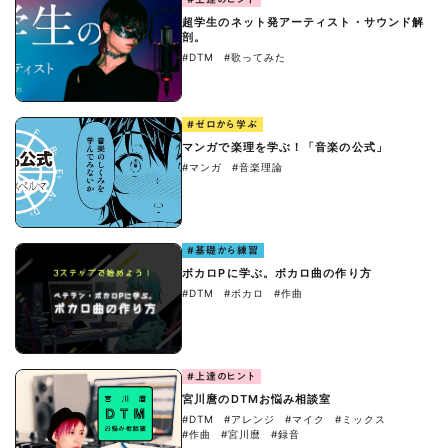
超学生のネット発アーティスト・サウンド解
剖。
#DTM
#歌ってみた
#ゼロから学ぶ
マンガで楽理を学ぶ！「音楽の公式」
#マンガ
#音楽理論
#基礎から練習
ボカロPに学ぶ。ボカロ曲の作り方
#DTM
#ボカロ
#作曲
#上達のヒント
宮川麿のDTMお悩み相談室
#DTM
#アレンジ
#マイク
#ミックス
#作曲
#宮川麿
#録音