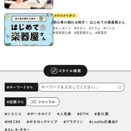
#ゼロから学ぶ
初心者の頼れる味方！ はじめての楽器屋さん
#キーボード
#ギター
#ドラム
#ベース
#楽器初心者
#楽器屋さん
#楽器店
スタイル検索
#キーワードから
#話題から
シャッフル
ニコニコ
ボーカロイド
人気曲
DTM
宮川麿
MECRE
ボカロックマニア
プラグイン
cosMo＠暴走P
エレキ・ギター