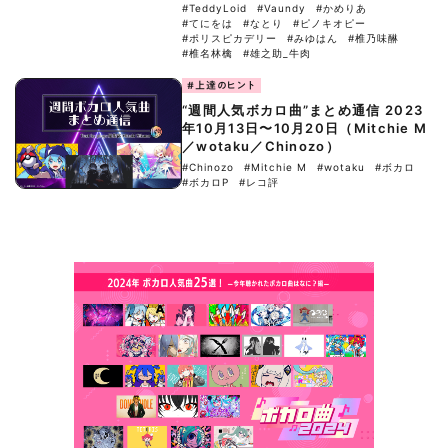
#TeddyLoid
#Vaundy
#かめりあ
#てにをは
#なとり
#ピノキオピー
#ポリスピカデリー
#みゆはん
#椎乃味醂
#椎名林檎
#雄之助_牛肉
#上達のヒント
“週間人気ボカロ曲”まとめ通信 2023
年10月13日〜10月20日（Mitchie M
／wotaku／Chinozo）
#Chinozo
#Mitchie M
#wotaku
#ボカロ
#ボカロP
#レコ評