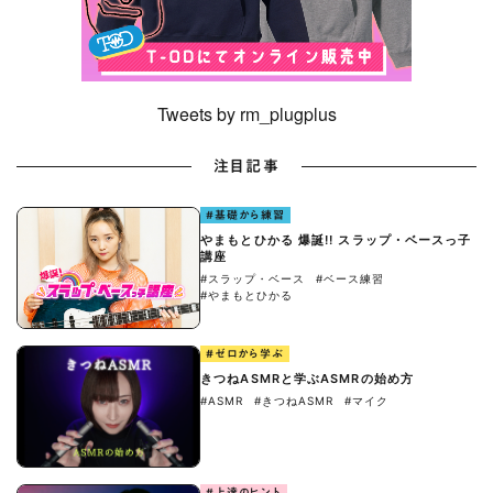
Tweets by rm_plugplus
注目記事
#基礎から練習
やまもとひかる 爆誕!! スラップ・ベースっ子
講座
#スラップ・ベース
#ベース練習
#やまもとひかる
#ゼロから学ぶ
きつねASMRと学ぶASMRの始め方
#ASMR
#きつねASMR
#マイク
#上達のヒント