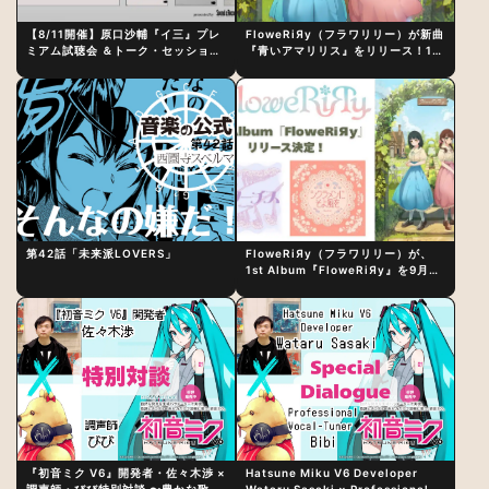
【8/11開催】原口沙輔『イ三』プレ
FloweRiЯy（フラワリリー）が新曲
ミアム試聴会 ＆トーク・セッション
『青いアマリリス』をリリース！1st
〜完成直後の“ピュアな原音体験”と
アルバム詳細も発表
制作秘話
第42話「未来派LOVERS」
FloweRiЯy（フラワリリー）が、
1st Album『FloweRiЯy』を9月23
日（水）にリリース！
『初音ミク V6』開発者・佐々木渉 ×
Hatsune Miku V6 Developer