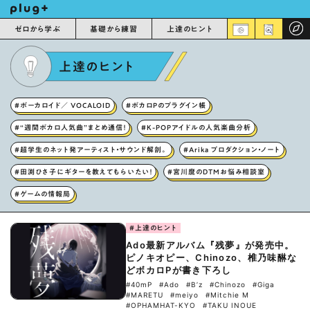
ゼロから学ぶ
基礎から練習
上達のヒント
上達のヒント
#ボーカロイド／ VOCALOID
#ボカロPのプラグイン帳
#“週間ボカロ人気曲”まとめ通信！
#K-POPアイドルの人気楽曲分析
#超学生のネット発アーティスト・サウンド解剖。
#Arika プロダクション・ノート
#田渕ひさ子にギターを教えてもらいたい！
#宮川麿のDTMお悩み相談室
#ゲームの情報局
#上達のヒント
Ado最新アルバム『残夢』が発売中。
ピノキオピー、Chinozo、椎乃味醂な
どボカロPが書き下ろし
#40mP
#Ado
#B’z
#Chinozo
#Giga
#MARETU
#meiyo
#Mitchie M
#OPHAMHAT-KYO
#TAKU INOUE