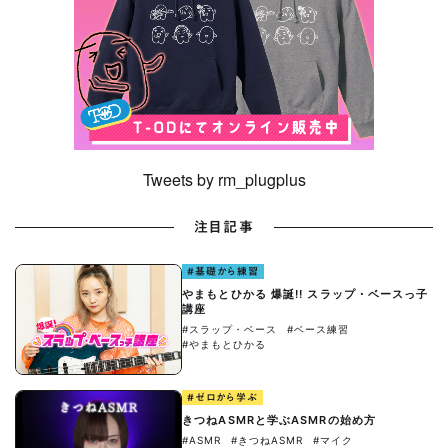
Tweets by rm_plugplus
注目記事
#基礎から練習
やまもとひかる 爆誕!! スラップ・ベースっ子
講座
#スラップ・ベース
#ベース練習
#やまもとひかる
#ゼロから学ぶ
きつねASMRと学ぶASMRの始め方
#ASMR
#きつねASMR
#マイク