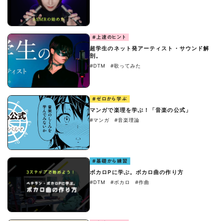
#上達のヒント
超学生のネット発アーティスト・サウンド解
剖。
#DTM
#歌ってみた
#ゼロから学ぶ
マンガで楽理を学ぶ！「音楽の公式」
#マンガ
#音楽理論
#基礎から練習
ボカロPに学ぶ。ボカロ曲の作り方
#DTM
#ボカロ
#作曲