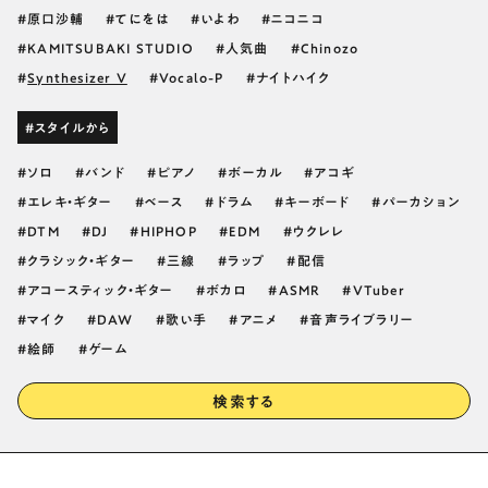
原口沙輔
てにをは
いよわ
ニコニコ
KAMITSUBAKI STUDIO
人気曲
Chinozo
Synthesizer V
Vocalo-P
ナイトハイク
#スタイルから
ソロ
バンド
ピアノ
ボーカル
アコギ
エレキ・ギター
ベース
ドラム
キーボード
パーカション
DTM
DJ
HIPHOP
EDM
ウクレレ
クラシック・ギター
三線
ラップ
配信
アコースティック・ギター
ボカロ
ASMR
VTuber
マイク
DAW
歌い手
アニメ
音声ライブラリー
絵師
ゲーム
検索する