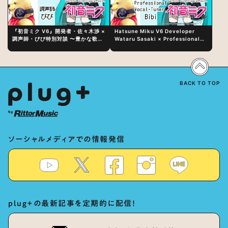
『初音ミク V6』開発者・佐々木渉 ×
Hatsune Miku V6 Developer
調声師・びび特別対談 〜豊かな歌声
Wataru Sasaki × Professional
表現の秘訣は、“歌うキャラクターへ
Vocal-Tuner Bibi Special
の愛”と“推し活”にあった！？
Dialogue: The Secret to Rich
Vocal Expression Lies in “Love
for the singing characters” and
“Oshikatsu”!?
BACK TO TOP
ソーシャルメディアでの情報発信
plug+の最新記事を定期的に配信！