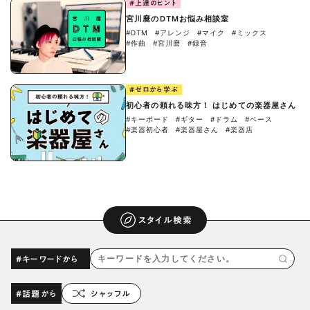
#上達のヒント
宮川麿のDTMお悩み相談室
#DTM
#アレンジ
#マイク
#ミックス
#作曲
#宮川麿
#録音
#ゼロから学ぶ
初心者の頼れる味方！ はじめての楽器屋さん
#キーボード
#ギター
#ドラム
#ベース
#楽器初心者
#楽器屋さん
#楽器店
スタイル検索
#キーワードから
#話題から
シャッフル