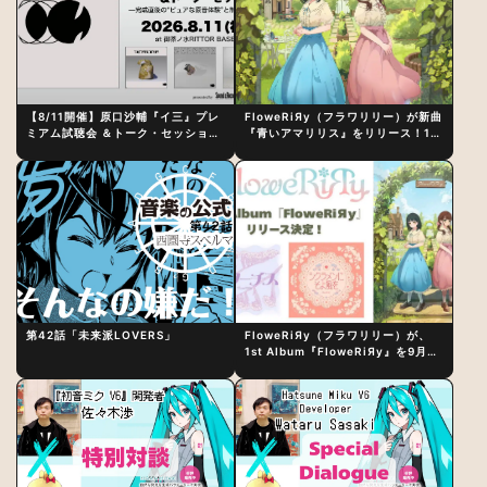
【8/11開催】原口沙輔『イ三』プレ
FloweRiЯy（フラワリリー）が新曲
ミアム試聴会 ＆トーク・セッション
『青いアマリリス』をリリース！1st
〜完成直後の“ピュアな原音体験”と
アルバム詳細も発表
制作秘話
第42話「未来派LOVERS」
FloweRiЯy（フラワリリー）が、
1st Album『FloweRiЯy』を9月23
日（水）にリリース！