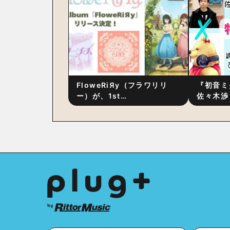
作秘話
FloweRiЯy（フラワリリ
『初音ミ
ー）が、1st
佐々木渉
Album『FloweRiЯy』を9
別対談 
月23日（水）にリリース！
秘訣は、
への愛”
た！？