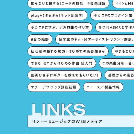
知らないと損する！コードの機能 #音楽理論
×××とM
plug+（ぷらぷら）ネット音楽学！
ボカロPのプラグイン帳
ボカロPに学ぶ。ボカロ曲の作り方
きつねASMRと学ぶ
#音の絵師
超学生のネット発アーティスト・サウンド解剖
初心者の頼れる味方！ はじめての楽器屋さん
やまもとひか
できる ゼロからはじめる作曲 超入門
この楽曲分析、合
田渕ひさ子にギターを教えてもらいたい！
基礎からの楽器
マチーデフ ラップ講座初級
ニュース／製品情報
リットーミュージックのWEBメディア