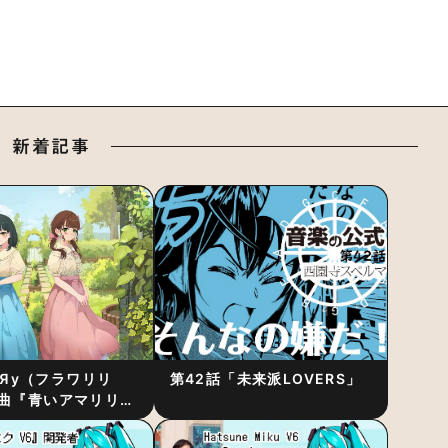
新着記事
RiЯy（フラワリリ
第42話「未来派LOVERS」
曲『青いアマリリ
リース！1stアルバ
発表