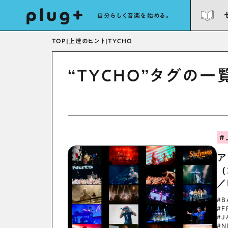
自分らしく音楽を始める。
TOP
|
上達のヒント
|
TYCHO
“TYCHO”タグの一
#
ア
（
／
#B
#F
#J
#N