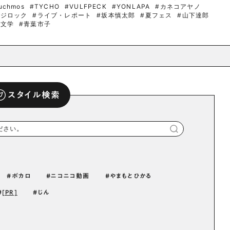
uchmos
#TYCHO
#VULFPECK
#YONLAPA
#カネコアヤノ
フジロック
#ライブ・レポート
#坂本慎太郎
#夏フェス
#山下達郎
羊文学
#青葉市子
スタイル検索
ボカロ
ニコニコ動画
やまもとひかる
[PR]
じん