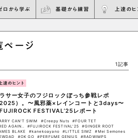
ゼロから学ぶ
基礎から練習
上達のヒ
覧ページ
1記事
上達のヒント
ラサー女子のフジロックぼっち参戦レポ
2025）。〜風邪薬×レインコートと3days〜
FUJIROCK FESTIVAL’25レポート
ARRY CAN'T SWIM
#Creepy Nuts
#FOUR TET
RED AGAIN..
#FUJIROCK FESTIVAL'25
#GINGER ROOT
AMES BLAKE
#kanekoayano
#LITTLE SIMZ
#Mei Semones
EWDAD
#OK GO
#PERFUME GENIUS
#RADWIMPS