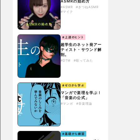
ASMRの始め方
#ASMR
#きつねASMR
#マイク
#上達のヒント
超学生のネット発アー
ティスト・サウンド解
剖。
#DTM
#歌ってみた
#ゼロから学ぶ
マンガで楽理を学ぶ！
「音楽の公式」
#マンガ
#音楽理論
#基礎から練習