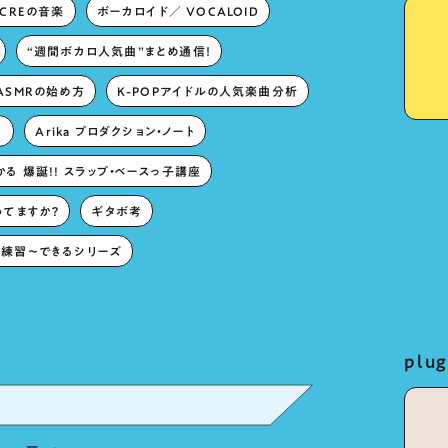
ECREの音楽
ボーカロイド／ VOCALOID
“週間ボカロ人気曲”まとめ通信！
ASMRの始め方
K-POPアイドルの人気楽曲分析
。
Arika プロダクション・ノート
る 爆誕!! スラップ・ベースっ子講座
ってますか？
ギタボ考
練習〜できるシリーズ
pl