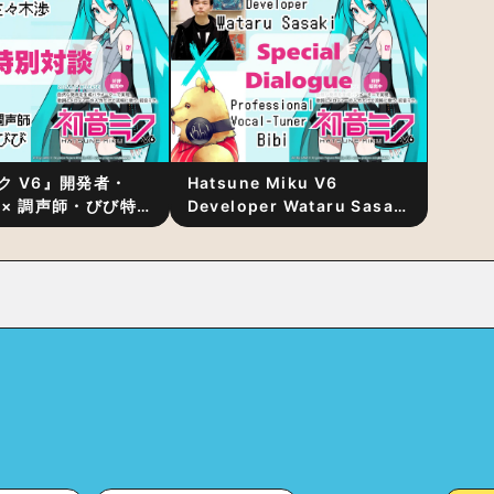
ク V6』開発者・
Hatsune Miku V6
 × 調声師・びび特
Developer Wataru Sasaki
〜豊かな歌声表現の
× Professional Vocal-
“歌うキャラクター
Tuner Bibi Special
と“推し活”にあっ
Dialogue: The Secret to
Rich Vocal Expression
Lies in “Love for the
singing characters” and
“Oshikatsu”!?