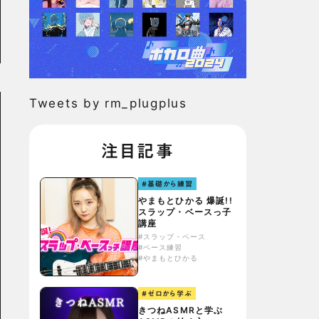
Tweets by rm_plugplus
注目記事
#基礎から練習
やまもとひかる 爆誕!!
スラップ・ベースっ子
講座
#スラップ・ベース
#ベース練習
#やまもとひかる
#ゼロから学ぶ
きつねASMRと学ぶ