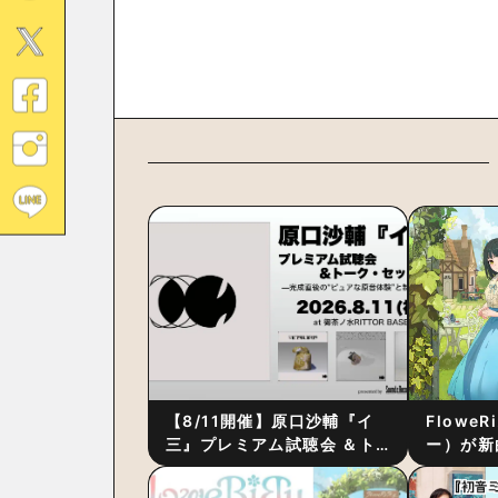
【8/11開催】原口沙輔『イ
Flowe
三』プレミアム試聴会 ＆ト
ー）が新
ーク・セッション 〜完成直
ス』をリ
後の“ピュアな原音体験”と制
ム詳細も