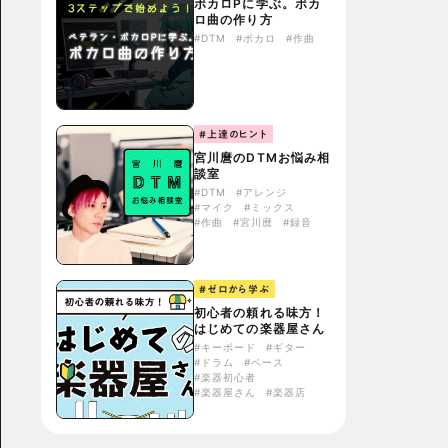
ボカロPに学ぶ。ボカ
ロ曲の作り方
#DTM
#ボカロ
#作曲
#上達のヒント
宮川麿のDTMお悩み相
談室
#DTM
#アレンジ
#マイク
#ミックス
#作曲
#宮川麿
#録音
#ゼロから学ぶ
初心者の頼れる味方！
はじめての楽器屋さん
#キーボード
#ギター
#ドラム
#ベース
#楽器初心者
#楽器屋さん
#楽器店