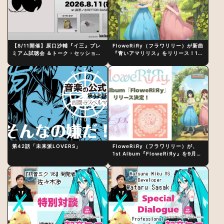
【8/11開催】原口沙輔『イ三』プレ
FloweRiЯy（フラワリリー）が新曲
ミアム試聴会 ＆トーク・セッション
『青いアマリリス』をリリース！1st
〜完成直後の“ピュアな原音体験”と
アルバム詳細も発表
制作秘話
第42話「未来派LOVERS」
FloweRiЯy（フラワリリー）が、
1st Album『FloweRiЯy』を9月23
日（水）にリリース！