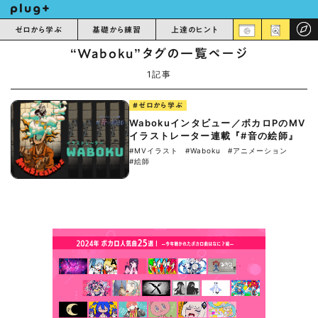
ゼロから学ぶ
基礎から練習
上達のヒント
“Waboku”タグの一覧ページ
1記事
#ゼロから学ぶ
Wabokuインタビュー／ボカロPのMV
イラストレーター連載『#音の絵師』
#MVイラスト
#Waboku
#アニメーション
#絵師