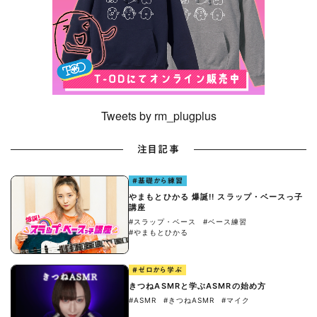
Tweets by rm_plugplus
注目記事
#基礎から練習
やまもとひかる 爆誕!! スラップ・ベースっ子
講座
#スラップ・ベース
#ベース練習
#やまもとひかる
#ゼロから学ぶ
きつねASMRと学ぶASMRの始め方
#ASMR
#きつねASMR
#マイク