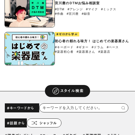
宮川麿のDTMお悩み相談室
#DTM
#アレンジ
#マイク
#ミックス
#作曲
#宮川麿
#録音
#ゼロから学ぶ
初心者の頼れる味方！ はじめての楽器屋さん
#キーボード
#ギター
#ドラム
#ベース
#楽器初心者
#楽器屋さん
#楽器店
スタイル検索
#キーワードから
#話題から
シャッフル