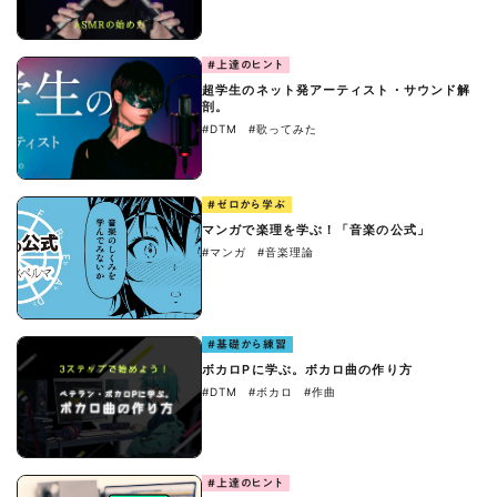
#上達のヒント
超学生のネット発アーティスト・サウンド解
剖。
#DTM
#歌ってみた
#ゼロから学ぶ
マンガで楽理を学ぶ！「音楽の公式」
#マンガ
#音楽理論
#基礎から練習
ボカロPに学ぶ。ボカロ曲の作り方
#DTM
#ボカロ
#作曲
#上達のヒント