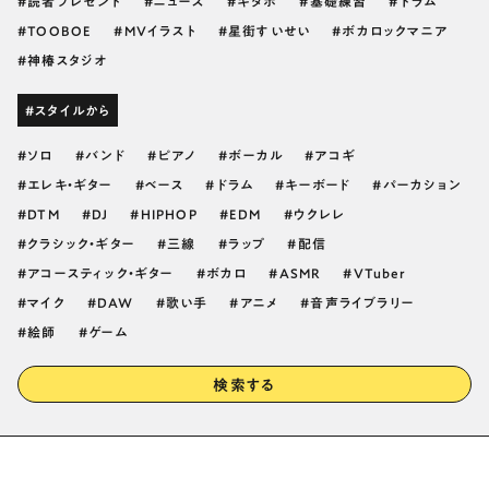
読者プレゼント
ニュース
ギタボ
基礎練習
ドラム
TOOBOE
MVイラスト
星街すいせい
ボカロックマニア
神椿スタジオ
#スタイルから
ソロ
バンド
ピアノ
ボーカル
アコギ
エレキ・ギター
ベース
ドラム
キーボード
パーカション
DTM
DJ
HIPHOP
EDM
ウクレレ
クラシック・ギター
三線
ラップ
配信
アコースティック・ギター
ボカロ
ASMR
VTuber
マイク
DAW
歌い手
アニメ
音声ライブラリー
絵師
ゲーム
検索する