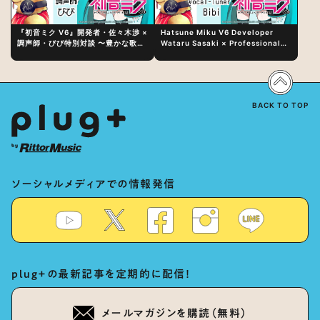
『初音ミク V6』開発者・佐々木渉 ×
Hatsune Miku V6 Developer
調声師・びび特別対談 〜豊かな歌声
Wataru Sasaki × Professional
表現の秘訣は、“歌うキャラクターへ
Vocal-Tuner Bibi Special
の愛”と“推し活”にあった！？
Dialogue: The Secret to Rich
Vocal Expression Lies in “Love
for the singing characters” and
“Oshikatsu”!?
BACK TO TOP
ソーシャルメディアでの情報発信
plug+の最新記事を定期的に配信！
メールマガジンを購読（無料）