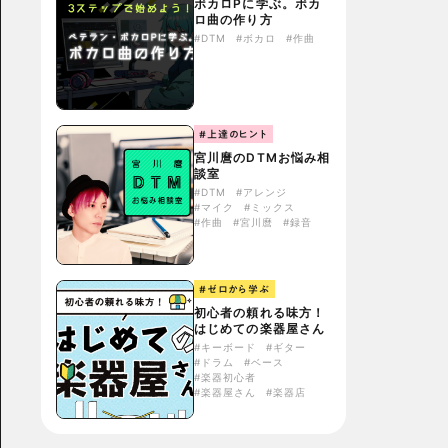
ボカロPに学ぶ。ボカ
ロ曲の作り方
#DTM
#ボカロ
#作曲
#上達のヒント
宮川麿のDTMお悩み相
談室
#DTM
#アレンジ
#マイク
#ミックス
#作曲
#宮川麿
#録音
#ゼロから学ぶ
初心者の頼れる味方！
はじめての楽器屋さん
#キーボード
#ギター
#ドラム
#ベース
#楽器初心者
#楽器屋さん
#楽器店