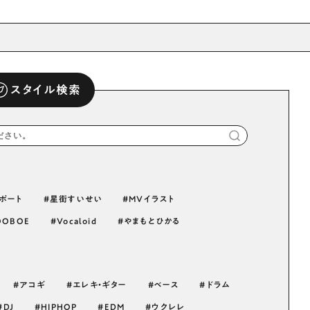
スタイル検索
ポート
星街すいせい
MVイラスト
OOBOE
Vocaloid
やまもとひかる
アコギ
エレキ・ギター
ベース
ドラム
DJ
HIPHOP
EDM
ウクレレ