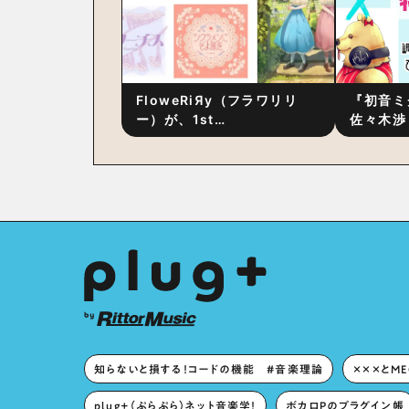
FloweRiЯy（フラワリリ
『初音ミ
ー）が、1st
佐々木渉
Album『FloweRiЯy』を9
別対談 
月23日（水）にリリース！
秘訣は、
への愛”
た！？
知らないと損する！コードの機能 #音楽理論
×××とM
plug+（ぷらぷら）ネット音楽学！
ボカロPのプラグイン帳