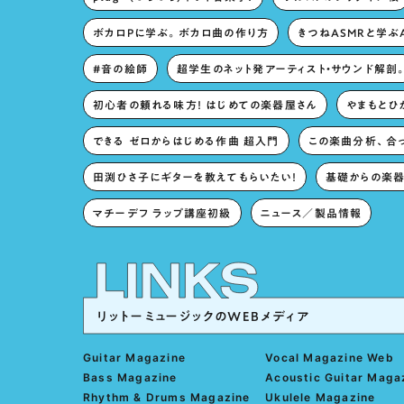
ボカロPに学ぶ。ボカロ曲の作り方
きつねASMRと学ぶ
#音の絵師
超学生のネット発アーティスト・サウンド解剖
初心者の頼れる味方！ はじめての楽器屋さん
やまもとひか
できる ゼロからはじめる作曲 超入門
この楽曲分析、合
田渕ひさ子にギターを教えてもらいたい！
基礎からの楽器
マチーデフ ラップ講座初級
ニュース／製品情報
リットーミュージックのWEBメディア
Guitar Magazine
Vocal Magazine Web
Bass Magazine
Acoustic Guitar Maga
Rhythm & Drums Magazine
Ukulele Magazine