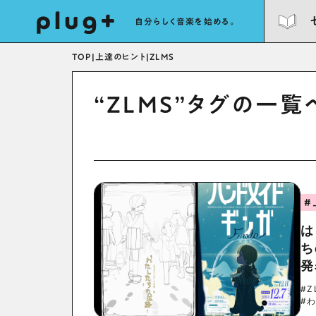
自分らしく音楽を始める。
TOP
|
上達のヒント
|
ZLMS
“ZLMS”タグの一覧
#
は
ち
発
#Z
#