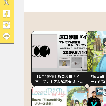
【8/11開催】原口沙輔『イ
Flowe
三』プレミアム試聴会 ＆ト
ー）が新
ーク・セッション 〜完成直
ス』をリ
後の“ピュアな原音体験”と制
ム詳細も
作秘話