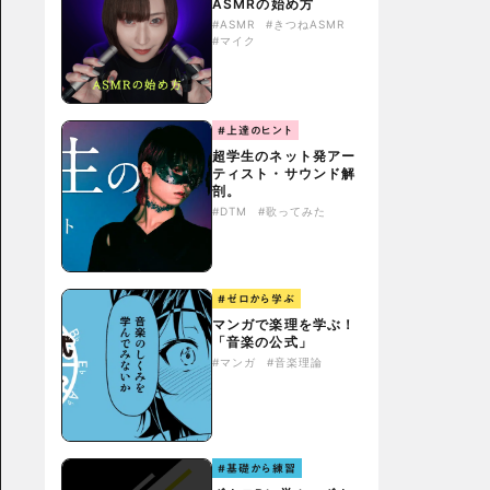
ASMRの始め方
#ASMR
#きつねASMR
#マイク
#上達のヒント
超学生のネット発アー
ティスト・サウンド解
剖。
#DTM
#歌ってみた
#ゼロから学ぶ
マンガで楽理を学ぶ！
「音楽の公式」
#マンガ
#音楽理論
#基礎から練習