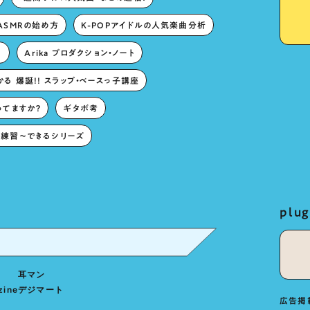
ASMRの始め方
K-POPアイドルの人気楽曲分析
。
Arika プロダクション・ノート
る 爆誕!! スラップ・ベースっ子講座
ってますか？
ギタボ考
練習〜できるシリーズ
pl
耳マン
zine
デジマート
広告掲