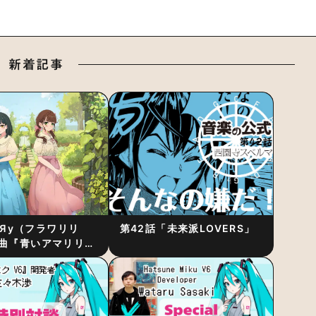
新着記事
RiЯy（フラワリリ
第42話「未来派LOVERS」
曲『青いアマリリ
リース！1stアルバ
発表