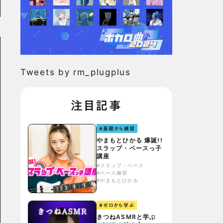
Tweets by rm_plugplus
注目記事
#基礎から練習
やまもとひかる 爆誕!!
スラップ・ベースっ子
講座
#スラップ・ベース
#ベース練習
#やまもとひかる
#ゼロから学ぶ
きつねASMRと学ぶ