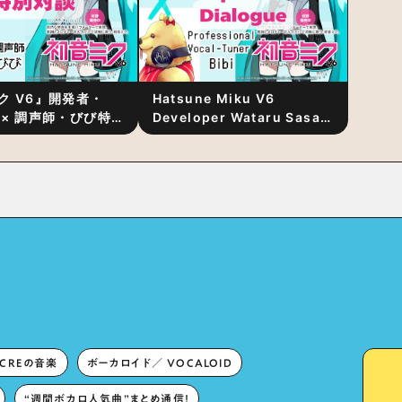
ク V6』開発者・
Hatsune Miku V6
 × 調声師・びび特
Developer Wataru Sasaki
〜豊かな歌声表現の
× Professional Vocal-
“歌うキャラクター
Tuner Bibi Special
と“推し活”にあっ
Dialogue: The Secret to
Rich Vocal Expression
Lies in “Love for the
singing characters” and
“Oshikatsu”!?
ECREの音楽
ボーカロイド／ VOCALOID
“週間ボカロ人気曲”まとめ通信！