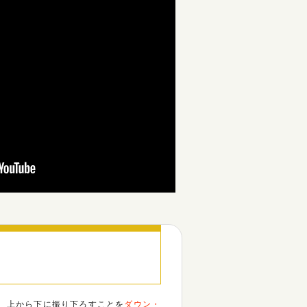
t
i
o
n
、上から下に振り下ろすことを
ダウン・