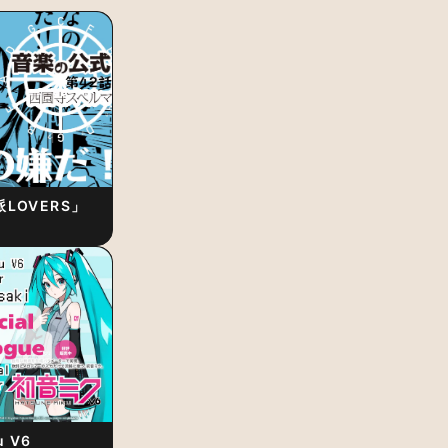
LOVERS」
u V6