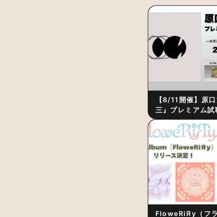
【8/11開催】原
三』プレミアム試
ーク・セッション
後の“ピュアな原
作秘話
FloweRiЯy（