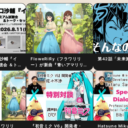
口沙輔『イ
FloweRiЯy（フラワリリ
第42話「未来派
聴会 ＆ト
ー）が新曲『青いアマリリ
 〜完成直
ス』をリリース！1stアルバ
音体験”と制
ム詳細も発表
フラワリリ
『初音ミク V6』開発者・
Hatsune Mik