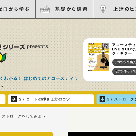
ゼロから学ぶ
基礎から練習
上達のヒ
アコーステ
DVD＆CD
ク・ギター
アマゾンで購入
セブンネットで
よくわかる！ はじめてのアコースティッ
す。
２）コードの押さえ方のコツ
３）ストローク
）ストロークをしてみよう