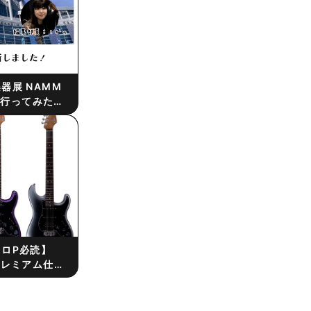
器展 NAMM
4に行ってみた！
ートVLOGあ
ロP必読】
プレミアム仕様
ェントギター
が発売