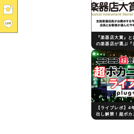
『楽器店大賞』と
の楽器店が選ぶ『
2025』の表彰式が
マハ銀座スタジオ
【ライブレポ】4
出し解禁！超ボカニ
supported b
アーズ に参加し