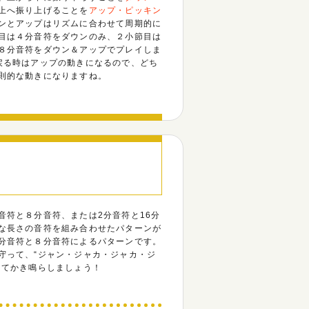
上へ振り上げることを
アップ・ピッキン
ンとアップはリズムに合わせて周期的に
目は４分音符をダウンのみ、２小節目は
８分音符をダウン＆アップでプレイしま
戻る時はアップの動きになるので、どち
則的な動きになりますね。
音符と８分音符、または2分音符と16分
な長さの音符を組み合わせたパターンが
分音符と８分音符によるパターンです。
守って、“ジャン・ジャカ・ジャカ・ジ
ッてかき鳴らしましょう！