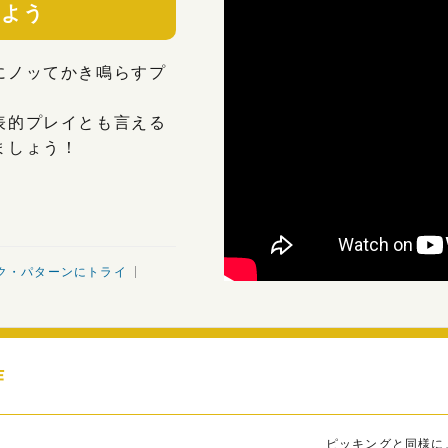
みよう
にノッてかき鳴らすプ
表的プレイとも言える
ましょう！
ク・パターンにトライ
作
ピッキングと同様に