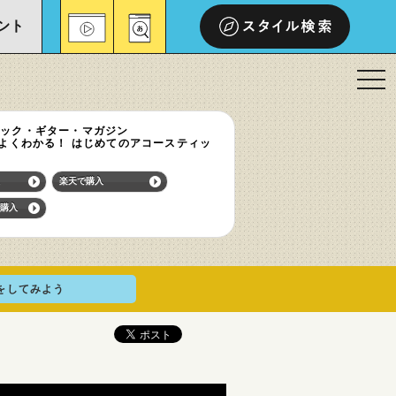
ント
スタイル検索
t
o
ィック・ギター・マガジン
g
でよくわかる！ はじめてのアコースティッ
g
楽天で購入
l
購入
e
n
a
をしてみよう
v
i
g
a