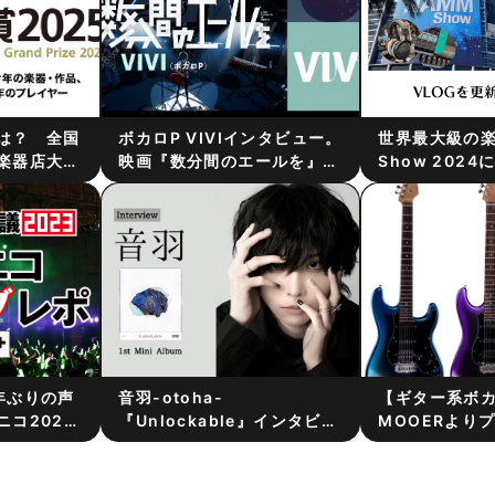
は？ 全国
ボカロP VIVIインタビュー。
世界最大級の楽
楽器店大賞
映画『数分間のエールを』を
Show 202
10/27ヤ
紐解く鍵＝歌唱楽曲「未明」
（現地視察レポ
で開催。
を手掛けたアーティストに作
り）
曲秘話を聞く
年ぶりの声
音羽-otoha-
【ギター系ボカ
コ2023
『Unlockable』インタビュ
MOOERより
y東武トップツ
ー。音楽の存在意義〜学生時
のインテリジ
てみた！
代からの音楽／楽器遍歴まで
GTRS P800
を聞く