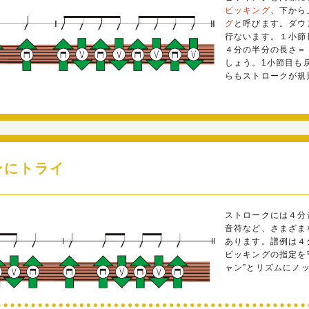
ピッキング
、下から
グ
と呼びます。ダウ
行ないます。１小節
４分の半分の長さ＝
しょう。1小節目も
らもストロークが規
ンにトライ
ストロークには４分
音符など、さまざま
あります。譜例は４
ピッキングの指定を
ャン”とリズムにノ