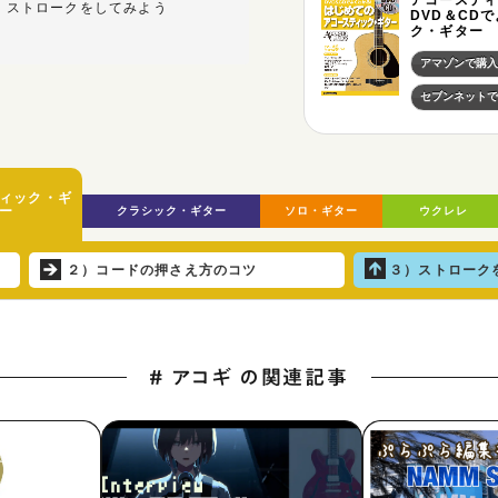
アコーステ
）ストロークをしてみよう
DVD＆CD
ク・ギター
アマゾンで購入
セブンネットで
ィック・ギ
ー
クラシック・ギター
ソロ・ギター
ウクレレ
２）コードの押さえ方のコツ
３）ストローク
# アコギ の関連記事