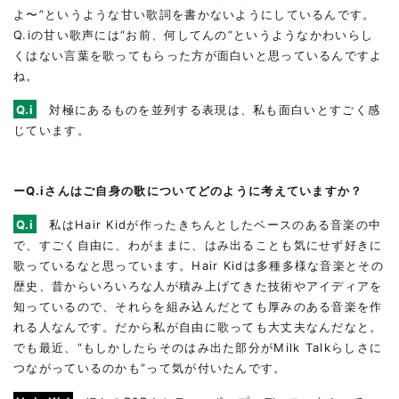
よ〜”というような甘い歌詞を書かないようにしているんです。
Q.iの甘い歌声には“お前、何してんの”というようなかわいらし
くはない言葉を歌ってもらった方が面白いと思っているんですよ
ね。
Q.i
対極にあるものを並列する表現は、私も面白いとすごく感
じています。
ーQ.iさんはご自身の歌についてどのように考えていますか？
Q.i
私はHair Kidが作ったきちんとしたベースのある音楽の中
で、すごく自由に、わがままに、はみ出ることも気にせず好きに
歌っているなと思っています。Hair Kidは多種多様な音楽とその
歴史、昔からいろいろな人が積み上げてきた技術やアイディアを
知っているので、それらを組み込んだとても厚みのある音楽を作
れる人なんです。だから私が自由に歌っても大丈夫なんだなと。
でも最近、“もしかしたらそのはみ出た部分がMilk Talkらしさに
つながっているのかも”って気が付いたんです。