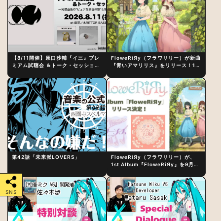
【8/11開催】原口沙輔『イ三』プレ
FloweRiЯy（フラワリリー）が新曲
ミアム試聴会 ＆トーク・セッション
『青いアマリリス』をリリース！1st
〜完成直後の“ピュアな原音体験”と
アルバム詳細も発表
制作秘話
第42話「未来派LOVERS」
FloweRiЯy（フラワリリー）が、
1st Album『FloweRiЯy』を9月23
日（水）にリリース！
SNS