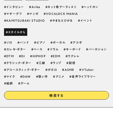
インタビュー
Arika
ネット発アーティスト
ヘッドホン
マチーデフ
マンガ
VOCALOCK MANIA
KAMITSUBAKI STUDIO
やまもとひかる
イベント
#スタイルから
ソロ
バンド
ピアノ
ボーカル
アコギ
エレキ・ギター
ベース
ドラム
キーボード
パーカション
DTM
DJ
HIPHOP
EDM
ウクレレ
クラシック・ギター
三線
ラップ
配信
アコースティック・ギター
ボカロ
ASMR
VTuber
マイク
DAW
歌い手
アニメ
音声ライブラリー
絵師
ゲーム
検索する