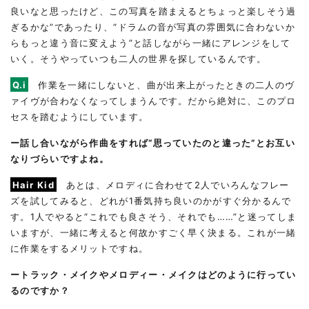
良いなと思ったけど、この写真を踏まえるとちょっと楽しそう過
ぎるかな”であったり、“ドラムの音が写真の雰囲気に合わないか
らもっと違う音に変えよう”と話しながら一緒にアレンジをして
いく。そうやっていつも二人の世界を探しているんです。
Q.i
作業を一緒にしないと、曲が出来上がったときの二人のヴ
ァイヴが合わなくなってしまうんです。だから絶対に、このプロ
セスを踏むようにしています。
ー話し合いながら作曲をすれば“思っていたのと違った”とお互い
なりづらいですよね。
Hair Kid
あとは、メロディに合わせて2人でいろんなフレー
ズを試してみると、どれが1番気持ち良いのかがすぐ分かるんで
す。1人でやると“これでも良さそう、それでも……”と迷ってしま
いますが、一緒に考えると何故かすごく早く決まる。これが一緒
に作業をするメリットですね。
ートラック・メイクやメロディー・メイクはどのように行ってい
るのですか？