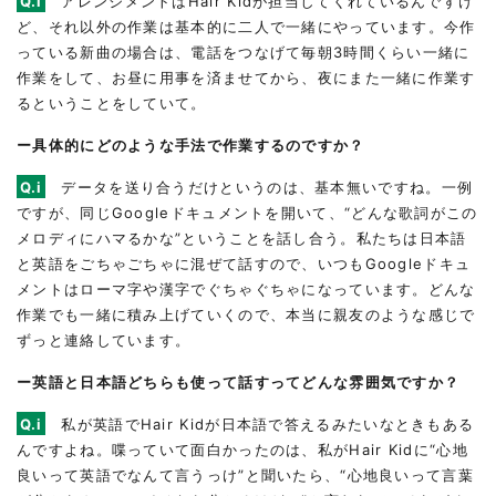
Q.i
アレンジメントはHair Kidが担当してくれているんですけ
ど、それ以外の作業は基本的に二人で一緒にやっています。今作
っている新曲の場合は、電話をつなげて毎朝3時間くらい一緒に
作業をして、お昼に用事を済ませてから、夜にまた一緒に作業す
るということをしていて。
ー具体的にどのような手法で作業するのですか？
Q.i
データを送り合うだけというのは、基本無いですね。一例
ですが、同じGoogleドキュメントを開いて、“どんな歌詞がこの
メロディにハマるかな”ということを話し合う。私たちは日本語
と英語をごちゃごちゃに混ぜて話すので、いつもGoogleドキュ
メントはローマ字や漢字でぐちゃぐちゃになっています。どんな
作業でも一緒に積み上げていくので、本当に親友のような感じで
ずっと連絡しています。
ー英語と日本語どちらも使って話すってどんな雰囲気ですか？
Q.i
私が英語でHair Kidが日本語で答えるみたいなときもある
んですよね。喋っていて面白かったのは、私がHair Kidに“心地
良いって英語でなんて言うっけ”と聞いたら、“心地良いって言葉