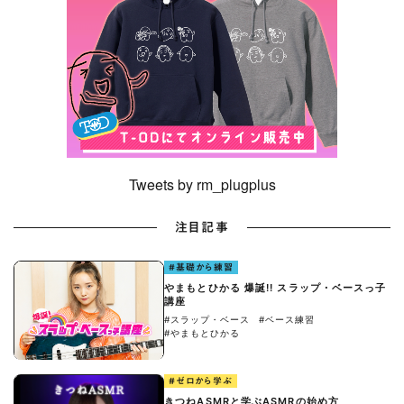
Tweets by rm_plugplus
注目記事
#基礎から練習
やまもとひかる 爆誕!! スラップ・ベースっ子
講座
#スラップ・ベース
#ベース練習
#やまもとひかる
#ゼロから学ぶ
きつねASMRと学ぶASMRの始め方