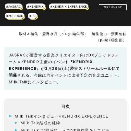
#JASRAC
#KENDRIX
#KENDRIX EXPERIENCE
2025.03.7 UP
#Milk Talk
#PR
取材＆編集：鹿野水月（plug+編集部） 編集協力：濱田侑佳
（plug+編集部）
JASRACが運営する音楽クリエイター向けDXプラットフォ
ーム＝KENDRIX主催のイベント
『KENDRIX
EXPERIENCE』が3月29日(土)渋谷ストリームホールにて
開催
される。今回は同イベントに出演予定の音楽ユニット、
Milk Talkにインタビュー。
目次
Milk Talkインタビュー×KENDRIX EXPERIENCE
Milk Talk結成の経緯
Milk Talkは“同時に二人で”作曲作業をしている