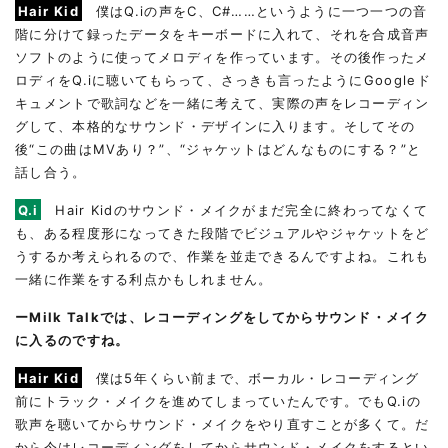
Hair Kid
僕はQ.iの声をC、C#……というように一つ一つの音
階に分けて録ったデータをキーボードに入れて、それを合成音声
ソフトのように使ってメロディを作っています。その後作ったメ
ロディをQ.iに聴いてもらって、さっきも言ったようにGoogleド
キュメントで歌詞などを一緒に考えて、実際の声をレコーディン
グして、本格的なサウンド・デザインに入ります。そしてその
後“この曲はMVあり？”、“ジャケットはどんなものにする？”と
話し合う。
Q.i
Hair Kidのサウンド・メイクがまだ完全に終わってなくて
も、ある程度形になってきた段階でビジュアルやジャケットをど
うするか考えられるので、作業を並走できるんですよね。これも
一緒に作業をする利点かもしれません。
ーMilk Talkでは、レコーディングをしてからサウンド・メイク
に入るのですね。
Hair Kid
僕は5年くらい前まで、ボーカル・レコーディング
前にトラック・メイクを進めてしまっていたんです。でもQ.iの
歌声を聴いてからサウンド・メイクをやり直すことが多くて。だ
から今はレコーディングをしてからサウンド・メイクをするとい