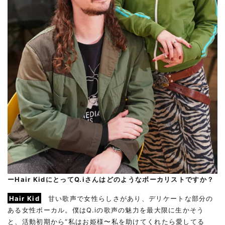
ーHair KidにとってQ.iさんはどのようなボーカリストですか？
Hair Kid
甘い歌声で女性らしさがあり、デリケートな部分の
ある女性ボーカル。僕はQ.iの歌声の魅力を最大限に生かそう
と、活動初期から“私はお姫様〜私を助けてくれたら愛してる