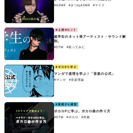
#ASMR
#きつねASMR
#マイク
#上達のヒント
超学生のネット発アーティスト・サウンド解
剖。
#DTM
#歌ってみた
#ゼロから学ぶ
マンガで楽理を学ぶ！「音楽の公式」
#マンガ
#音楽理論
#基礎から練習
ボカロPに学ぶ。ボカロ曲の作り方
#DTM
#ボカロ
#作曲