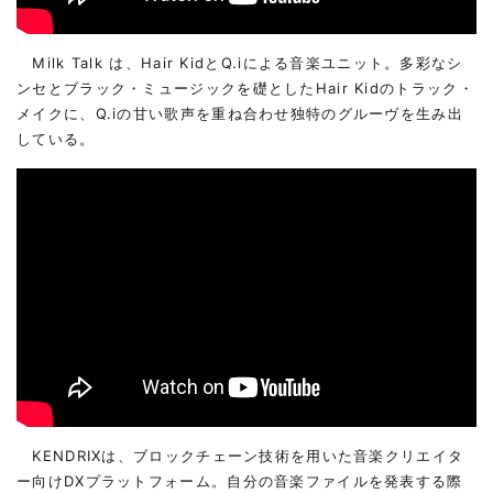
Milk Talk は、Hair KidとQ.iによる音楽ユニット。多彩なシ
ンセとブラック・ミュージックを礎としたHair Kidのトラック・
メイクに、Q.iの甘い歌声を重ね合わせ独特のグルーヴを生み出
している。
KENDRIXは、ブロックチェーン技術を用いた音楽クリエイタ
ー向けDXプラットフォーム。自分の音楽ファイルを発表する際