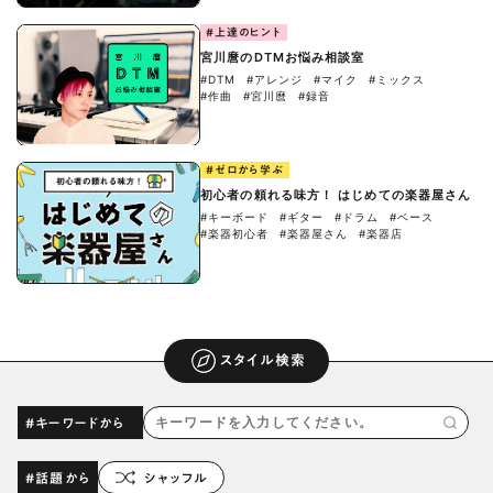
#上達のヒント
宮川麿のDTMお悩み相談室
#DTM
#アレンジ
#マイク
#ミックス
#作曲
#宮川麿
#録音
#ゼロから学ぶ
初心者の頼れる味方！ はじめての楽器屋さん
#キーボード
#ギター
#ドラム
#ベース
#楽器初心者
#楽器屋さん
#楽器店
スタイル検索
#キーワードから
#話題から
シャッフル