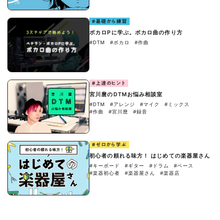
#基礎から練習
ボカロPに学ぶ。ボカロ曲の作り方
#DTM
#ボカロ
#作曲
#上達のヒント
宮川麿のDTMお悩み相談室
#DTM
#アレンジ
#マイク
#ミックス
#作曲
#宮川麿
#録音
#ゼロから学ぶ
初心者の頼れる味方！ はじめての楽器屋さん
#キーボード
#ギター
#ドラム
#ベース
#楽器初心者
#楽器屋さん
#楽器店