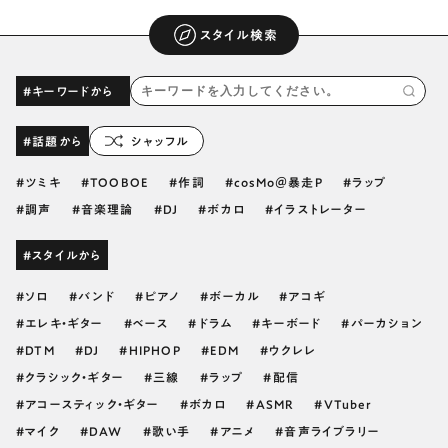
スタイル検索
#キーワードから
#話題から
シャッフル
ツミキ
TOOBOE
作詞
cosMo＠暴走P
ラップ
調声
音楽理論
DJ
ボカロ
イラストレーター
#スタイルから
ソロ
バンド
ピアノ
ボーカル
アコギ
エレキ・ギター
ベース
ドラム
キーボード
パーカション
DTM
DJ
HIPHOP
EDM
ウクレレ
クラシック・ギター
三線
ラップ
配信
アコースティック・ギター
ボカロ
ASMR
VTuber
マイク
DAW
歌い手
アニメ
音声ライブラリー