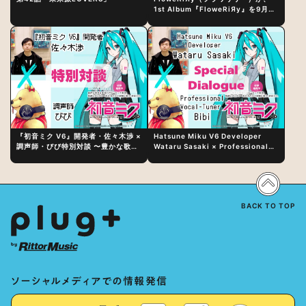
1st Album『FloweRiЯy』を9月23
日（水）にリリース！
『初音ミク V6』開発者・佐々木渉 ×
Hatsune Miku V6 Developer
調声師・びび特別対談 〜豊かな歌声
Wataru Sasaki × Professional
表現の秘訣は、“歌うキャラクターへ
Vocal-Tuner Bibi Special
の愛”と“推し活”にあった！？
Dialogue: The Secret to Rich
Vocal Expression Lies in “Love
for the singing characters” and
“Oshikatsu”!?
BACK TO TOP
ソーシャルメディアでの情報発信