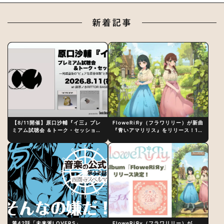
新着記事
【8/11開催】原口沙輔『イ三』プレ
FloweRiЯy（フラワリリー）が新曲
ミアム試聴会 ＆トーク・セッション
『青いアマリリス』をリリース！1st
〜完成直後の“ピュアな原音体験”と
アルバム詳細も発表
制作秘話
第42話「未来派LOVERS」
FloweRiЯy（フラワリリー）が、