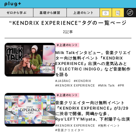
ゼロから学ぶ
基礎から練習
上達のヒント
“KENDRIX EXPERIENCE”タグの一覧ページ
2記事
#上達のヒント
Milk Talkインタビュー。音楽クリエイ
ター向け無料イベント『KENDRIX
EXPERIENCE』出演への意気込みと
「ELECTRIC INDIGO」など音楽制作
を語る
#JASRAC
#KENDRIX
#KENDRIX EXPERIENCE
#Milk Talk
#PR
#上達のヒント
音楽クリエイター向け無料イベント
『KENDRIX EXPERIENCE』が3/29
に渋谷で開催。岡嶋かな多、
Ryo’LEFTY’Miyata、下村陽子ら出演
#KENDRIX EXPERIENCE
#無料イベント
#音楽クリエイター