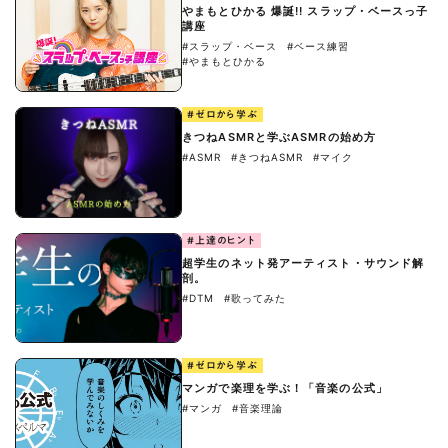
やまもとひかる 爆誕!! スラップ・ベースっ子
講座
#スラップ・ベース
#ベース練習
#やまもとひかる
#ゼロから学ぶ
きつねASMRと学ぶASMRの始め方
#ASMR
#きつねASMR
#マイク
#上達のヒント
超学生のネット発アーティスト・サウンド解
剖。
#DTM
#歌ってみた
#ゼロから学ぶ
マンガで楽理を学ぶ！「音楽の公式」
#マンガ
#音楽理論