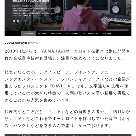
VOCALOID6の製品ページ
2010年代からは、YAMAHAのボーカロイド技術とは別に開発さ
れた合成音声技術も登場し、注目を集めるようになりました。
代表となるのが、
テクノスピーチ
、
ブイシンク
、
ソニー・ミュー
ジックエンタテインメント
、
フロンティアワークス
などの企業が
集まったプロジェクト『
CeVIO AI
』です。文字通りAI技術を使
用しているのが大きな特徴で、人間の歌い方を高い精度で再現で
きることから人気を集めています。
代表的なところだと、「可不」などの新規参入者や、「結月ゆか
り」「IA」などこれまでボーカロイドを採用していた音声（ボイ
ス・バンク）などを巻き込んで盛り上がっております。