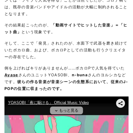
ンでは「ライブで人気を得る」ことが当然でしたが、コロナ禍で
は、既存の音楽バンドやアイドルの活動が大幅に制約されること
となります。
その結果起こったのが、
「動画サイトでヒットした音楽」＝「ヒ
ット曲」
という現象です。
そして、ここで「発見」されたのが、水面下で武器を磨き続けて
いたボカロ曲、および、ボカロPとしての活動も行うクリエイタ
ーの存在でした。
例を上げればキリがありませんが……ボカロPで人気を得ていた
Ayase
さんのユニットYOASOBI、
n-buna
さんのヨルシカなど
です。
彼らの作る音楽が音楽シーンの生態系において、従来のJ-
POPの位置に収まったのです。