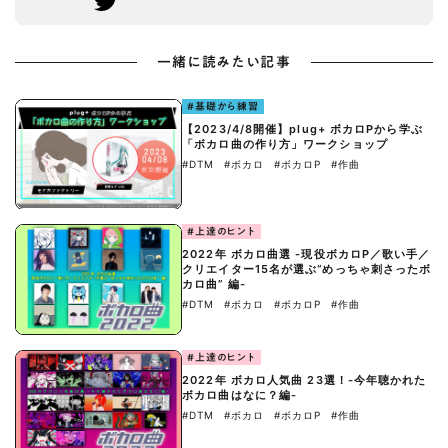
一緒に読みたい記事
#基礎から練習
【2023/4/8開催】plug+ ボカロPから学ぶ
「ボカロ曲の作り方」ワークショップ
#DTM
#ボカロ
#ボカロP
#作曲
#上達のヒント
2022年 ボカロ曲選 -現役ボカロP／歌い手／
クリエイター15名が選ぶ“めっちゃ刺さったボ
カロ曲” 編-
#DTM
#ボカロ
#ボカロP
#作曲
#上達のヒント
2022年 ボカロ人気曲 23選！-今年聴かれた
ボカロ曲はなに？編-
#DTM
#ボカロ
#ボカロP
#作曲