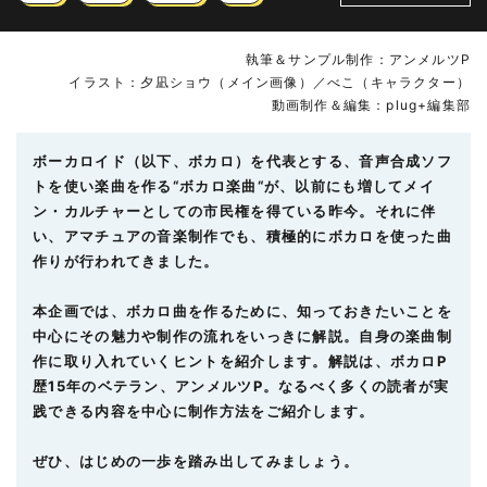
執筆＆サンプル制作：アンメルツP
イラスト：夕凪ショウ（メイン画像）／べこ（キャラクター）
動画制作＆編集：plug+編集部
ボーカロイド（以下、ボカロ）を代表とする、音声合成ソフ
トを使い楽曲を作る“ボカロ楽曲“が、以前にも増してメイ
ン・カルチャーとしての市民権を得ている昨今。それに伴
い、アマチュアの音楽制作でも、積極的にボカロを使った曲
作りが行われてきました。
本企画では、ボカロ曲を作るために、知っておきたいことを
中心にその魅力や制作の流れをいっきに解説。自身の楽曲制
作に取り入れていくヒントを紹介します。解説は、ボカロP
歴15年のベテラン、アンメルツP。なるべく多くの読者が実
践できる内容を中心に制作方法をご紹介します。
ぜひ、はじめの一歩を踏み出してみましょう。