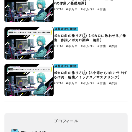
Pの作業／基礎知識】
#DTM
#ボカロ
#ボカロP
#作曲
#基礎から練習
ボカロ曲の作り方②【ボカロに歌わせる／作
曲・作詞／ボカロ調声・編曲】
#DTM
#ボカロ
#ボカロP
#作曲
#作詞
#基礎から練習
ボカロ曲の作り方③【8小節から1曲に仕上げ
る作詞・編曲／ミックス／マスタリング】
#DTM
#ボカロ
#ボカロP
#作曲
#作詞
プロフィール