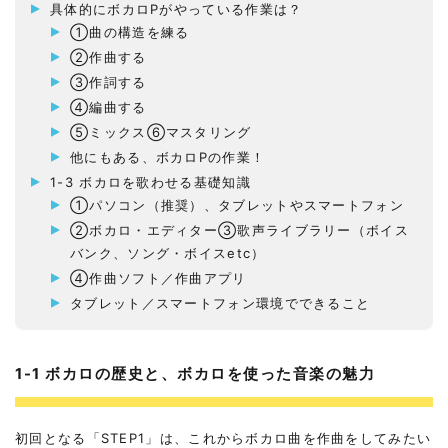
具体的にボカロPがやっている作業は？
①曲の構造を練る
②作曲する
③作詞する
④編曲する
⑤ミックス⑥マスタリング
他にもある、ボカロPの作業！
1-3 ボカロを歌わせる基礎知識
①パソコン（推奨）、タブレットやスマートフォン
②ボカロ・エディター③歌声ライブラリー（ボイス
バンク、ソング・ボイスetc）
④作曲ソフト／作曲アプリ
タブレット／スマートフォン環境でできること
1-1 ボカロの歴史と、ボカロを使った音楽の魅力
初回となる「STEP1」は、これからボカロ曲を作曲をしてみたい