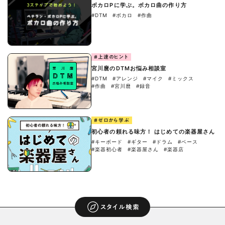
ボカロPに学ぶ。ボカロ曲の作り方
#DTM
#ボカロ
#作曲
#上達のヒント
宮川麿のDTMお悩み相談室
#DTM
#アレンジ
#マイク
#ミックス
#作曲
#宮川麿
#録音
#ゼロから学ぶ
初心者の頼れる味方！ はじめての楽器屋さん
#キーボード
#ギター
#ドラム
#ベース
#楽器初心者
#楽器屋さん
#楽器店
スタイル検索