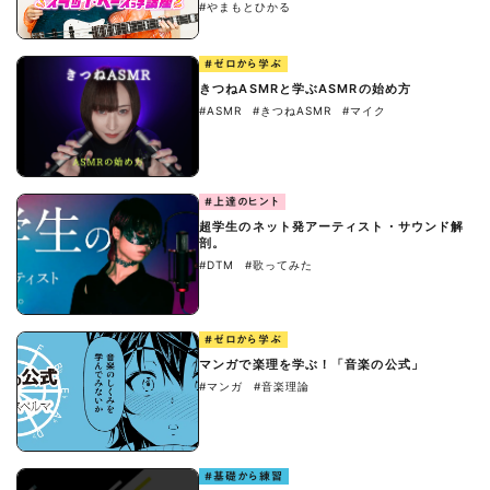
#やまもとひかる
#ゼロから学ぶ
きつねASMRと学ぶASMRの始め方
#ASMR
#きつねASMR
#マイク
#上達のヒント
超学生のネット発アーティスト・サウンド解
剖。
#DTM
#歌ってみた
#ゼロから学ぶ
マンガで楽理を学ぶ！「音楽の公式」
#マンガ
#音楽理論
#基礎から練習