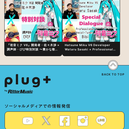
『初音ミク V6』開発者・佐々木渉 ×
Hatsune Miku V6 Developer
調声師・びび特別対談 〜豊かな歌声
Wataru Sasaki × Professional
表現の秘訣は、“歌うキャラクターへ
Vocal-Tuner Bibi Special
の愛”と“推し活”にあった！？
Dialogue: The Secret to Rich
Vocal Expression Lies in “Love
for the singing characters” and
“Oshikatsu”!?
BACK TO TOP
ソーシャルメディアでの情報発信