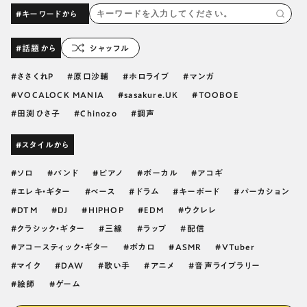
#キーワードから
#話題から
シャッフル
ささくれP
原口沙輔
ホロライブ
マンガ
VOCALOCK MANIA
sasakure.UK
TOOBOE
田渕ひさ子
Chinozo
調声
#スタイルから
ソロ
バンド
ピアノ
ボーカル
アコギ
エレキ・ギター
ベース
ドラム
キーボード
パーカション
DTM
DJ
HIPHOP
EDM
ウクレレ
クラシック・ギター
三線
ラップ
配信
アコースティック・ギター
ボカロ
ASMR
VTuber
マイク
DAW
歌い手
アニメ
音声ライブラリー
絵師
ゲーム