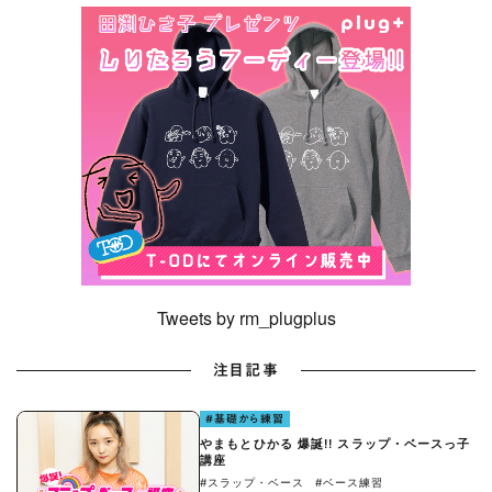
Tweets by rm_plugplus
注目記事
#基礎から練習
やまもとひかる 爆誕!! スラップ・ベースっ子
講座
#スラップ・ベース
#ベース練習