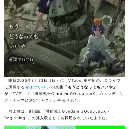
昨日2025年3月23日（日）に、VTuber事務所のホロライブ
に所属する
星街すいせい
の楽曲
「もうどうなってもいいや」
が、TVアニメ『機動戦士Gundam GQuuuuuuX』のエンディン
グ・テーマに決定したことが発表された。
同楽曲は、劇場版『機動戦士Gundam GQuuuuuuX -
Beginning-』の挿入歌としても採用されていたようだ。