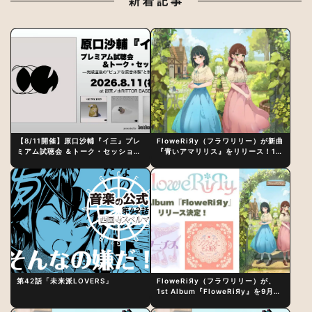
新着記事
【8/11開催】原口沙輔『イ三』プレ
FloweRiЯy（フラワリリー）が新曲
ミアム試聴会 ＆トーク・セッション
『青いアマリリス』をリリース！1st
〜完成直後の“ピュアな原音体験”と
アルバム詳細も発表
制作秘話
第42話「未来派LOVERS」
FloweRiЯy（フラワリリー）が、
1st Album『FloweRiЯy』を9月23
日（水）にリリース！