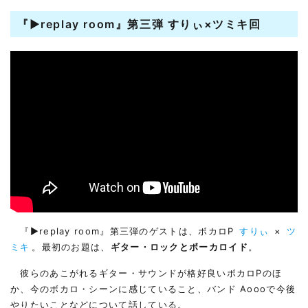
『▶︎replay room』第三弾 すりぃ×ツミキ回
『▶︎replay room』第三弾のゲストは、ボカロP
すりぃ
×
ツ
ミキ
。最初のお題は、
ギター・ロックとボーカロイド
。
彼らのあこがれるギター・サウンドが格好良いボカロPのほ
か、今のボカロ・シーンに感じていること、バンド Aoooで今後
やりたいことなどについて話している。