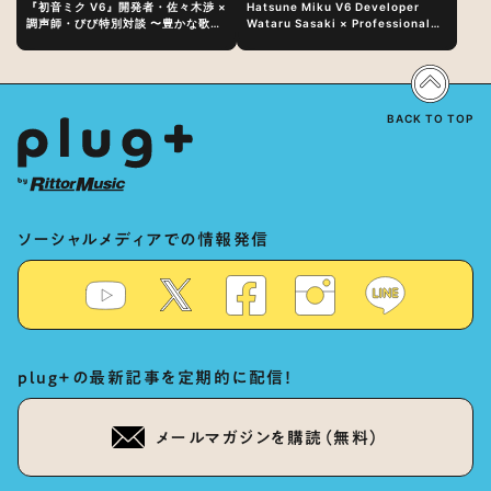
『初音ミク V6』開発者・佐々木渉 ×
Hatsune Miku V6 Developer
調声師・びび特別対談 〜豊かな歌声
Wataru Sasaki × Professional
表現の秘訣は、“歌うキャラクターへ
Vocal-Tuner Bibi Special
の愛”と“推し活”にあった！？
Dialogue: The Secret to Rich
Vocal Expression Lies in “Love
for the singing characters” and
“Oshikatsu”!?
BACK TO TOP
ソーシャルメディアでの情報発信
plug+の最新記事を定期的に配信！
メールマガジンを購読（無料）