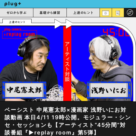
ゼロから学ぶ
基礎から練習
上達のヒント
上達のヒント
ベーシスト 中尾憲太郎×漫画家 浅野いにお対
談動画 本日4/11 19時公開。モジュラー・シン
セ・セッションも【アーティスト“45分間”対
談番組『▶︎replay room』第5弾】