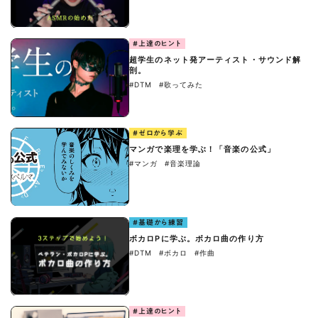
#上達のヒント
超学生のネット発アーティスト・サウンド解
剖。
#DTM
#歌ってみた
#ゼロから学ぶ
マンガで楽理を学ぶ！「音楽の公式」
#マンガ
#音楽理論
#基礎から練習
ボカロPに学ぶ。ボカロ曲の作り方
#DTM
#ボカロ
#作曲
#上達のヒント