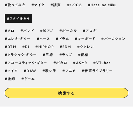
歌ってみた
マイク
調声
r-906
Hatsune Miku
#スタイルから
ソロ
バンド
ピアノ
ボーカル
アコギ
エレキ・ギター
ベース
ドラム
キーボード
パーカション
DTM
DJ
HIPHOP
EDM
ウクレレ
クラシック・ギター
三線
ラップ
配信
アコースティック・ギター
ボカロ
ASMR
VTuber
マイク
DAW
歌い手
アニメ
音声ライブラリー
絵師
ゲーム
検索する