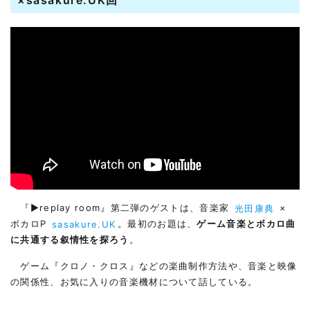
×sasakure.UK回
『▶︎replay room』第二弾のゲストは、音楽家
光田康典
×
ボカロP
sasakure.UK
。最初のお題は、
ゲーム音楽とボカロ曲
に共通する叙情性を探ろう
。
ゲーム『クロノ・クロス』などの楽曲制作方法や、音楽と映像
の関係性、お気に入りの音楽機材について話している。