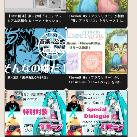
【8/11開催】原口沙輔『イ三』プレ
FloweRiЯy（フラワリリー）が新曲
ミアム試聴会 ＆トーク・セッション
『青いアマリリス』をリリース！1st
〜完成直後の“ピュアな原音体験”と
アルバム詳細も発表
制作秘話
第42話「未来派LOVERS」
FloweRiЯy（フラワリリー）が、
1st Album『FloweRiЯy』を9月23
日（水）にリリース！