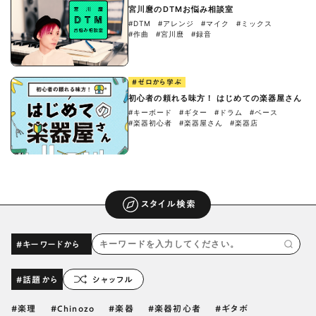
宮川麿のDTMお悩み相談室
#DTM
#アレンジ
#マイク
#ミックス
#作曲
#宮川麿
#録音
#ゼロから学ぶ
初心者の頼れる味方！ はじめての楽器屋さん
#キーボード
#ギター
#ドラム
#ベース
#楽器初心者
#楽器屋さん
#楽器店
スタイル検索
#キーワードから
#話題から
シャッフル
楽理
Chinozo
楽器
楽器初心者
ギタボ