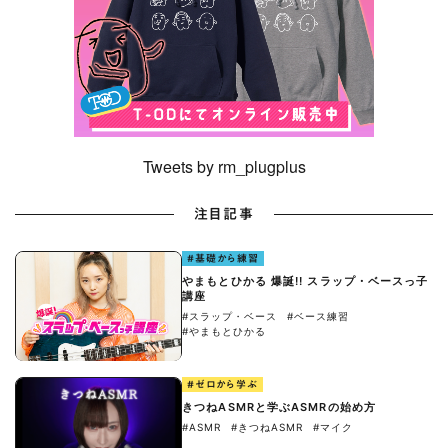
Tweets by rm_plugplus
注目記事
#基礎から練習
やまもとひかる 爆誕!! スラップ・ベースっ子
講座
#スラップ・ベース
#ベース練習
#やまもとひかる
#ゼロから学ぶ
きつねASMRと学ぶASMRの始め方
#ASMR
#きつねASMR
#マイク