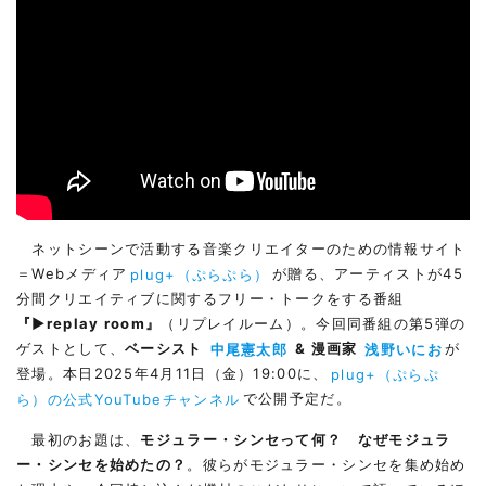
ネットシーンで活動する音楽クリエイターのための情報サイト
＝Webメディア
plug+（ぷらぷら）
が贈る、アーティストが45
分間クリエイティブに関するフリー・トークをする番組
『▶︎replay room』
（リプレイルーム）。今回同番組の第5弾の
ゲストとして、
ベーシスト
中尾憲太郎
& 漫画家
浅野いにお
が
登場。本日2025年4月11日（金）19:00に、
plug+（ぷらぷ
ら）の公式YouTubeチャンネル
で公開予定だ。
最初のお題は、
モジュラー・シンセって何？ なぜモジュラ
ー・シンセを始めたの？
。彼らがモジュラー・シンセを集め始め