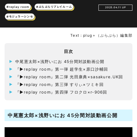
#replay room
#ぷらぷらリプレイルーム
2025.04.11 UP
#モジュラーシンセ
Text：plug＋（ぷらぷら）編集部
目次
中尾憲太郎×浅野いにお 45分間対談動画公開
『▶︎replay room』第一弾 超学生×原口沙輔回
『▶︎replay room』第二弾 光田康典×sasakure.UK回
『▶︎replay room』第三弾 すりぃ×ツミキ回
『▶︎replay room』第四弾 フロクロ×r-906回
中尾憲太郎×浅野いにお 45分間対談動画公開