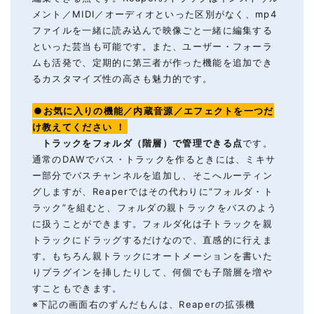
メント／MIDI／オーディオといった区別がなく、mp4
ファイルを一緒に読み込んで映像ごと一緒に編集する
といった芸当も可能です。また、ユーザー・フォーラ
ムも活発で、定期的に第三者が作った機能を追加でき
るカスタマイズ性の高さも魅力的です。
●お気に入りの機能／内蔵音源／エフェクトを一つだ
け教えてください
！
トラックをフォルダ（階層）で管理できる点
です。
通常のDAWでバス・トラックを作るときには、ミキサ
ー部分でバスチャンネルを追加し、そこへルーティン
グしますが、Reaperではその代わりに“フォルダ・ト
ラック”を組むと、フォルダの親トラックをバスのよう
に扱うことができます。フォルダ化は子トラックを親
トラックにドラッグするだけなので、直感的に行えま
す。もちろん親トラックにオートメーションを書いた
りプラグインを挿したりして、何個でも子階層を増や
すこともできます。
※下記の画面右のずんだもんは、Reaperの拡張機