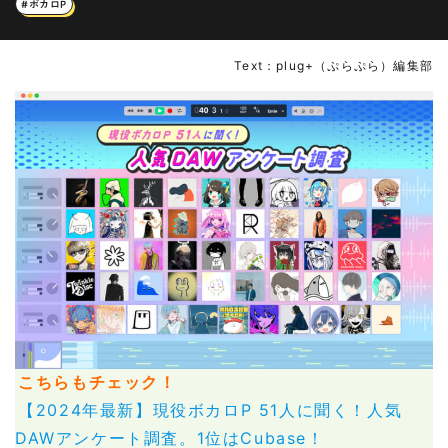
#ボカロP
Text：plug+（ぷらぷら）編集部
こちらもチェック！
【2024年最新】現役ボカロP 51人に聞く！人気
DAWアンケート調査。1位はCubase！