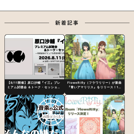
新着記事
【8/11開催】原口沙輔『イ三』プレ
FloweRiЯy（フラワリリー）が新曲
ミアム試聴会 ＆トーク・セッション
『青いアマリリス』をリリース！1st
〜完成直後の“ピュアな原音体験”と
アルバム詳細も発表
制作秘話