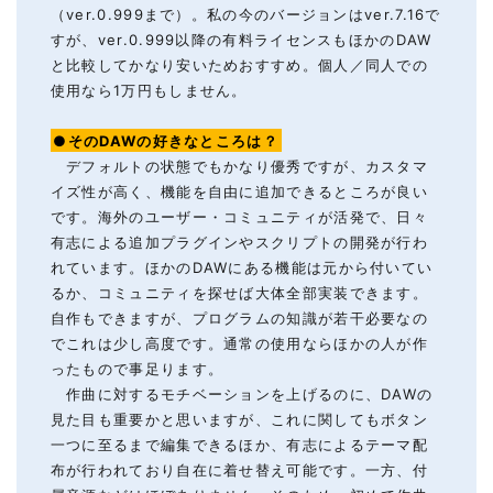
（ver.0.999まで）。私の今のバージョンはver.7.16で
すが、ver.0.999以降の有料ライセンスもほかのDAW
と比較してかなり安いためおすすめ。個人／同人での
使用なら1万円もしません。
●そのDAWの好きなところは？
デフォルトの状態でもかなり優秀ですが、カスタマ
イズ性が高く、機能を自由に追加できるところが良い
です。海外のユーザー・コミュニティが活発で、日々
有志による追加プラグインやスクリプトの開発が行わ
れています。ほかのDAWにある機能は元から付いてい
るか、コミュニティを探せば大体全部実装できます。
自作もできますが、プログラムの知識が若干必要なの
でこれは少し高度です。通常の使用ならほかの人が作
ったもので事足ります。
作曲に対するモチベーションを上げるのに、DAWの
見た目も重要かと思いますが、これに関してもボタン
一つに至るまで編集できるほか、有志によるテーマ配
布が行われており自在に着せ替え可能です。一方、付