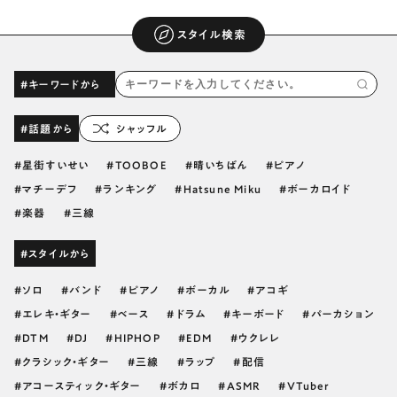
スタイル検索
#キーワードから
#話題から
シャッフル
星街すいせい
TOOBOE
晴いちばん
ピアノ
マチーデフ
ランキング
Hatsune Miku
ボーカロイド
楽器
三線
#スタイルから
ソロ
バンド
ピアノ
ボーカル
アコギ
エレキ・ギター
ベース
ドラム
キーボード
パーカション
DTM
DJ
HIPHOP
EDM
ウクレレ
クラシック・ギター
三線
ラップ
配信
アコースティック・ギター
ボカロ
ASMR
VTuber