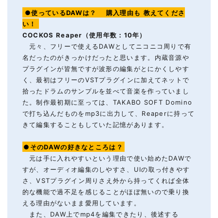
●使っているDAWは？
購入理由も
教えてくださ
い！
COCKOS Reaper（使用年数：10年）
元々、フリーで使えるDAWとしてニコニコ周りで有
名だったのがきっかけだったと思います。内蔵音源や
プラグインが皆無ですが波形の編集がとにかくしやす
く、最初はフリーのVSTプラグインに加えてネットで
拾ったドラムのサンプルを並べて音楽を作っていまし
た。制作最初期に至っては、TAKABO SOFT Domino
で打ち込んだものをmp3に出力して、Reaperに持って
きて編集することもしていた記憶があります。
●そのDAWの好きなところは？
元は手に入れやすいという理由で使い始めたDAWで
すが、オーディオ編集のしやすさ、UIの取っ付きやす
さ、VSTプラグイン周りさえ外から持ってくれば全体
的な機能で過不足を感じることがほぼ無いので乗り換
える理由がないまま愛用しています。
また、DAW上でmp4を編集できたり、後述する