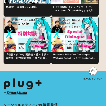
第42話「未来派LOVERS」
FloweRiЯy（フラワリリー）が、
1st Album『FloweRiЯy』を9月23
日（水）にリリース！
『初音ミク V6』開発者・佐々木渉 ×
Hatsune Miku V6 Developer
調声師・びび特別対談 〜豊かな歌声
Wataru Sasaki × Professional
表現の秘訣は、“歌うキャラクターへ
Vocal-Tuner Bibi Special
の愛”と“推し活”にあった！？
Dialogue: The Secret to Rich
Vocal Expression Lies in “Love
for the singing characters” and
“Oshikatsu”!?
BACK TO TOP
ソーシャルメディアでの情報発信