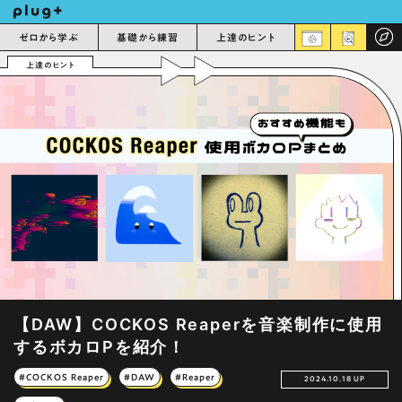
ゼロから学ぶ
基礎から練習
上達のヒント
上達のヒント
【DAW】COCKOS Reaperを音楽制作に使用
するボカロPを紹介！
#COCKOS Reaper
#DAW
#Reaper
2024.10.18 UP