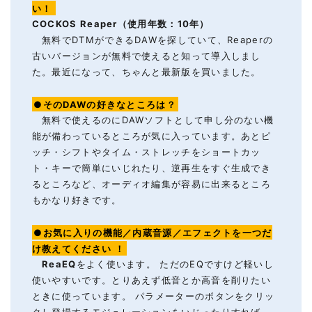
い！
COCKOS Reaper（使用年数：10年）
無料でDTMができるDAWを探していて、Reaperの
古いバージョンが無料で使えると知って導入しまし
た。最近になって、ちゃんと最新版を買いました。
●そのDAWの好きなところは？
無料で使えるのにDAWソフトとして申し分のない機
能が備わっているところが気に入っています。あとピ
ッチ・シフトやタイム・ストレッチをショートカッ
ト・キーで簡単にいじれたり、逆再生をすぐ生成でき
るところなど、オーディオ編集が容易に出来るところ
もかなり好きです。
●お気に入りの機能／内蔵音源／エフェクトを一つだ
け教えてください
！
ReaEQ
をよく使います。 ただのEQですけど軽いし
使いやすいです。とりあえず低音とか高音を削りたい
ときに使っています。 パラメーターのボタンをクリッ