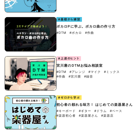
#基礎から練習
ボカロPに学ぶ。ボカロ曲の作り方
#DTM
#ボカロ
#作曲
#上達のヒント
宮川麿のDTMお悩み相談室
#DTM
#アレンジ
#マイク
#ミックス
#作曲
#宮川麿
#録音
#ゼロから学ぶ
初心者の頼れる味方！ はじめての楽器屋さん
#キーボード
#ギター
#ドラム
#ベース
#楽器初心者
#楽器屋さん
#楽器店