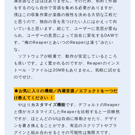
属音源などはほぼありません。そのため、初めて作曲
をするのなら自分で音源を集める必要がありますが、
僕はこの収集作業が楽曲の個性を決める大切な工程だ
と思うので、独自の音を見つけたい人にはかえって向
いていると思います。総じて、ユーザーに意思が委ね
られ、ユーザーの意思によって自在に変化するDAWで
す。“俺のReaperとあいつのReaperは違う”みたい
な。
ソフトウェアが軽量で、動作が安定しているところ
も良いです。よく驚かれるのですが、Reaperのインス
トール・ファイルは20MBもありません。気軽に試せる
のでぜひ。
●お気に入りの機能／内蔵音源／エフェクトを一つだ
け教えてください
！
やはり
カスタマイズ機能
です。デフォルトのReaper
と僕がカスタマイズしたReaperを比較すると一目瞭然
ですが、ほとんどのUIは自由に移動させたり、デザイ
ンを書き換えることができ、有志のスクリプトやプラ
グインと組み合わせるとその可能性は無限大です。