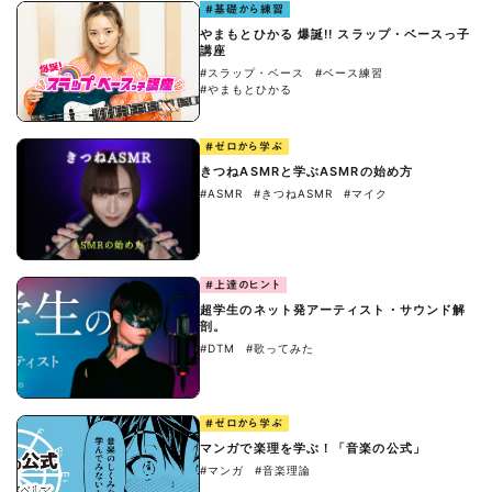
#基礎から練習
やまもとひかる 爆誕!! スラップ・ベースっ子
講座
#スラップ・ベース
#ベース練習
#やまもとひかる
#ゼロから学ぶ
きつねASMRと学ぶASMRの始め方
#ASMR
#きつねASMR
#マイク
#上達のヒント
超学生のネット発アーティスト・サウンド解
剖。
#DTM
#歌ってみた
#ゼロから学ぶ
マンガで楽理を学ぶ！「音楽の公式」
#マンガ
#音楽理論