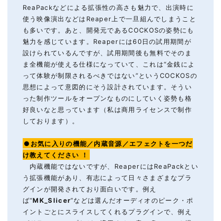
ReaPackなどによる拡張性の高さも魅力で、出演時に
使う映像演出などはReaper上で一旦組んでしまうこと
も多いです。あと、開発元であるCOCKOSの姿勢にも
魅力を感じています。Reaperには60日の試用期間が
設けられているんですが、試用期間後も無料でそのま
ま全機能が使える仕様になっていて、これは“金銭によ
って体験が制限されるべきではない”というCOCKOSの
思想によって意図的にそう設計されています。そうい
った制作ツールをオープンなものにしていく姿勢も格
好良いなと思っています（私は商用ライセンスで制作
しております）。
●お気に入りの機能／内蔵音源／エフェクトを一つだ
け教えてください
！
内蔵機能ではないですが、ReaperにはReaPackとい
う拡張機能があり、有志によって日々さまざまなプラ
グインが開発されており面白いです。例え
ば“
MK_Slicer
”などは選んだオーディオのピーク・ポ
イントごとにスライスしてくれるプラグインで、例え