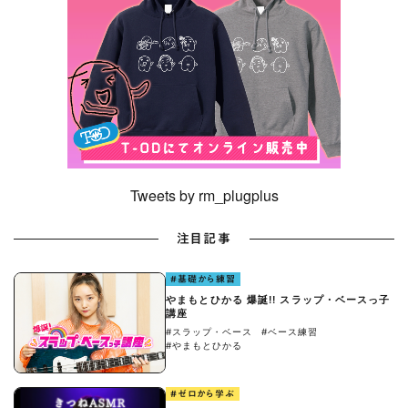
Tweets by rm_plugplus
注目記事
#基礎から練習
やまもとひかる 爆誕!! スラップ・ベースっ子
講座
#スラップ・ベース
#ベース練習
#やまもとひかる
#ゼロから学ぶ