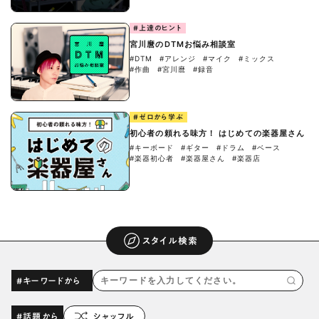
#上達のヒント
宮川麿のDTMお悩み相談室
#DTM
#アレンジ
#マイク
#ミックス
#作曲
#宮川麿
#録音
#ゼロから学ぶ
初心者の頼れる味方！ はじめての楽器屋さん
#キーボード
#ギター
#ドラム
#ベース
#楽器初心者
#楽器屋さん
#楽器店
スタイル検索
#キーワードから
#話題から
シャッフル