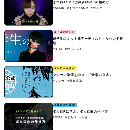
きつねASMRと学ぶASMRの始め方
#ASMR
#きつねASMR
#マイク
#上達のヒント
超学生のネット発アーティスト・サウンド解
剖。
#DTM
#歌ってみた
#ゼロから学ぶ
マンガで楽理を学ぶ！「音楽の公式」
#マンガ
#音楽理論
#基礎から練習
ボカロPに学ぶ。ボカロ曲の作り方
#DTM
#ボカロ
#作曲