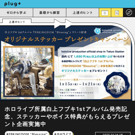
ゼロから学ぶ
基礎から練習
上達のヒント
上達のヒント
ホロライブ所属白上フブキ1stアルバム発売記
念、ステッカーやボイス特典がもらえるプレゼ
ント企画実施中
#FBKINGDOM “Blessing”
#ホロライブ
2025.01.16 UP