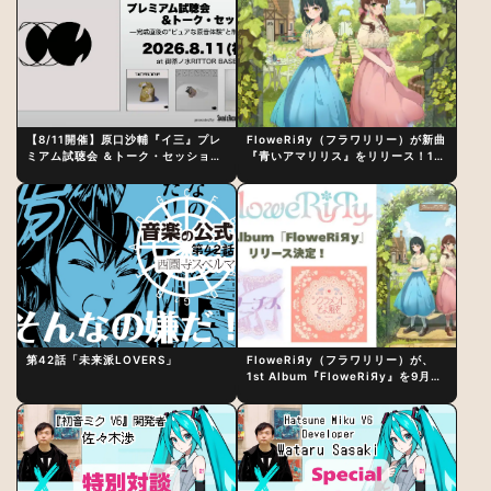
【8/11開催】原口沙輔『イ三』プレ
FloweRiЯy（フラワリリー）が新曲
ミアム試聴会 ＆トーク・セッション
『青いアマリリス』をリリース！1st
〜完成直後の“ピュアな原音体験”と
アルバム詳細も発表
制作秘話
第42話「未来派LOVERS」
FloweRiЯy（フラワリリー）が、
1st Album『FloweRiЯy』を9月23
日（水）にリリース！