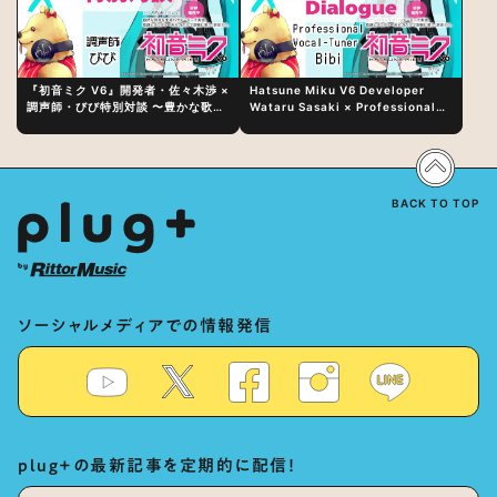
『初音ミク V6』開発者・佐々木渉 ×
Hatsune Miku V6 Developer
調声師・びび特別対談 〜豊かな歌声
Wataru Sasaki × Professional
表現の秘訣は、“歌うキャラクターへ
Vocal-Tuner Bibi Special
の愛”と“推し活”にあった！？
Dialogue: The Secret to Rich
Vocal Expression Lies in “Love
for the singing characters” and
“Oshikatsu”!?
BACK TO TOP
ソーシャルメディアでの情報発信
plug+の最新記事を定期的に配信！