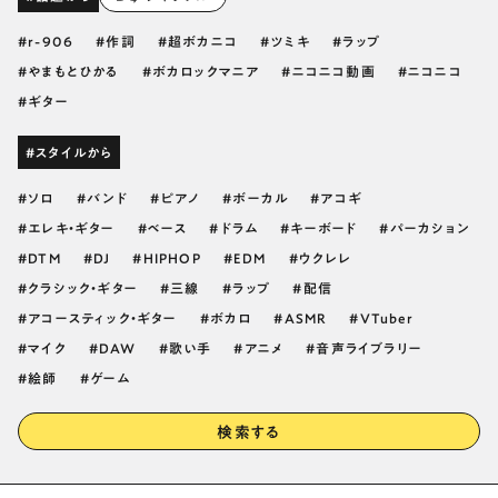
r-906
作詞
超ボカニコ
ツミキ
ラップ
やまもとひかる
ボカロックマニア
ニコニコ動画
ニコニコ
ギター
#スタイルから
ソロ
バンド
ピアノ
ボーカル
アコギ
エレキ・ギター
ベース
ドラム
キーボード
パーカション
DTM
DJ
HIPHOP
EDM
ウクレレ
クラシック・ギター
三線
ラップ
配信
アコースティック・ギター
ボカロ
ASMR
VTuber
マイク
DAW
歌い手
アニメ
音声ライブラリー
絵師
ゲーム
検索する