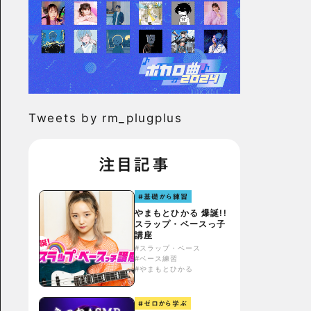
Tweets by rm_plugplus
注目記事
#基礎から練習
やまもとひかる 爆誕!!
スラップ・ベースっ子
講座
#スラップ・ベース
#ベース練習
#やまもとひかる
#ゼロから学ぶ