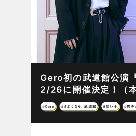
Gero初の武道館公
2/26に開催決定！
#Gero
#さようなら、武道館
#歌い手
#肉チ