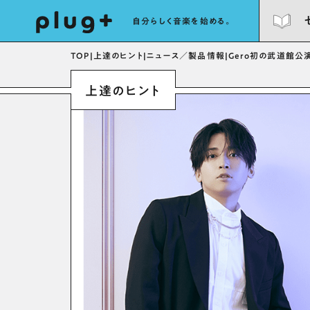
自分らしく音楽を始める。
TOP
|
上達のヒント
|
ニュース／製品情報
|
Gero初の武道館公
上達のヒント