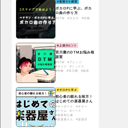
#基礎から練習
ボカロPに学ぶ。ボカ
ロ曲の作り方
#DTM
#ボカロ
#作曲
#上達のヒント
宮川麿のDTMお悩み相
談室
#DTM
#アレンジ
#マイク
#ミックス
#作曲
#宮川麿
#録音
#ゼロから学ぶ
初心者の頼れる味方！
はじめての楽器屋さん
#キーボード
#ギター
#ドラム
#ベース
#楽器初心者
#楽器屋さん
#楽器店