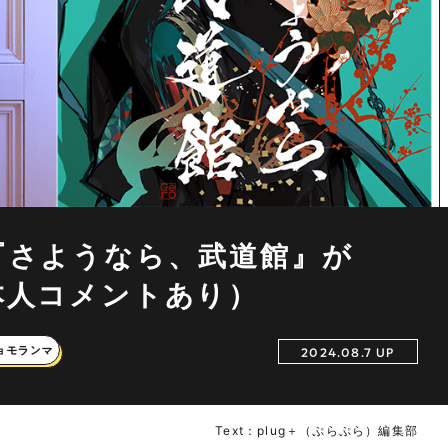
演『さようなら、武道館』が
（本人コメントあり）
ョモランマ
2024.08.7 UP
Text：plug＋（ぷらぷら）編集部