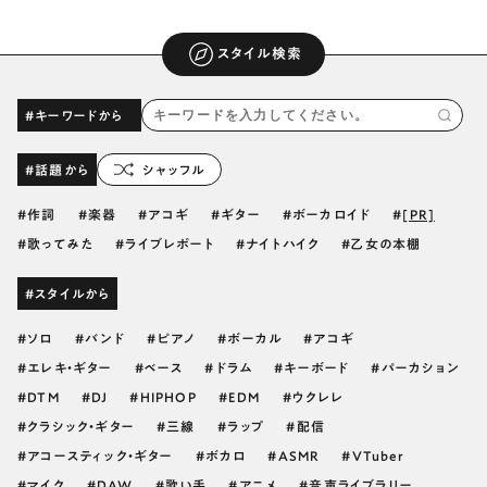
スタイル検索
#キーワードから
#話題から
シャッフル
作詞
楽器
アコギ
ギター
ボーカロイド
[PR]
歌ってみた
ライブレポート
ナイトハイク
乙女の本棚
#スタイルから
ソロ
バンド
ピアノ
ボーカル
アコギ
エレキ・ギター
ベース
ドラム
キーボード
パーカション
DTM
DJ
HIPHOP
EDM
ウクレレ
クラシック・ギター
三線
ラップ
配信
アコースティック・ギター
ボカロ
ASMR
VTuber
マイク
DAW
歌い手
アニメ
音声ライブラリー