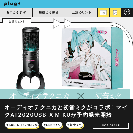
ゼロから学ぶ
基礎から練習
上達のヒント
上達のヒント
オーディオテクニカと初音ミクがコラボ！マイ
クAT2020USB-X MIKUが予約発売開始
#AUDIO-TECHNICA
#USBマイク
#初音ミク
2023.09.1 UP