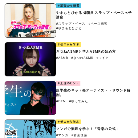
#基礎から練習
やまもとひかる 爆誕!! スラップ・ベースっ子
講座
#スラップ・ベース
#ベース練習
#やまもとひかる
#ゼロから学ぶ
きつねASMRと学ぶASMRの始め方
#ASMR
#きつねASMR
#マイク
#上達のヒント
超学生のネット発アーティスト・サウンド解
剖。
#DTM
#歌ってみた
#ゼロから学ぶ
マンガで楽理を学ぶ！「音楽の公式」
#マンガ
#音楽理論