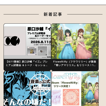
新着記事
【8/11開催】原口沙輔『イ三』プレ
FloweRiЯy（フラワリリー）が新曲
ミアム試聴会 ＆トーク・セッション
『青いアマリリス』をリリース！1st
〜完成直後の“ピュアな原音体験”と
アルバム詳細も発表
制作秘話