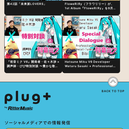
第42話「未来派LOVERS」
FloweRiЯy（フラワリリー）が、
1st Album『FloweRiЯy』を9月23
日（水）にリリース！
『初音ミク V6』開発者・佐々木渉 ×
Hatsune Miku V6 Developer
調声師・びび特別対談 〜豊かな歌声
Wataru Sasaki × Professional
表現の秘訣は、“歌うキャラクターへ
Vocal-Tuner Bibi Special
の愛”と“推し活”にあった！？
Dialogue: The Secret to Rich
Vocal Expression Lies in “Love
for the singing characters” and
“Oshikatsu”!?
BACK TO TOP
ソーシャルメディアでの情報発信