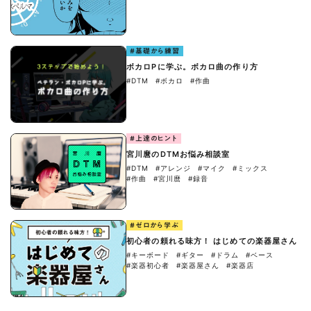
#基礎から練習
ボカロPに学ぶ。ボカロ曲の作り方
#DTM
#ボカロ
#作曲
#上達のヒント
宮川麿のDTMお悩み相談室
#DTM
#アレンジ
#マイク
#ミックス
#作曲
#宮川麿
#録音
#ゼロから学ぶ
初心者の頼れる味方！ はじめての楽器屋さん
#キーボード
#ギター
#ドラム
#ベース
#楽器初心者
#楽器屋さん
#楽器店