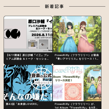
新着記事
【8/11開催】原口沙輔『イ三』プレ
FloweRiЯy（フラワリリー）が新曲
ミアム試聴会 ＆トーク・セッション
『青いアマリリス』をリリース！1st
〜完成直後の“ピュアな原音体験”と
アルバム詳細も発表
制作秘話
第42話「未来派LOVERS」
FloweRiЯy（フラワリリー）が、
1st Album『FloweRiЯy』を9月23