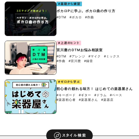
#基礎から練習
ボカロPに学ぶ。ボカロ曲の作り方
#DTM
#ボカロ
#作曲
#上達のヒント
宮川麿のDTMお悩み相談室
#DTM
#アレンジ
#マイク
#ミックス
#作曲
#宮川麿
#録音
#ゼロから学ぶ
初心者の頼れる味方！ はじめての楽器屋さん
#キーボード
#ギター
#ドラム
#ベース
#楽器初心者
#楽器屋さん
#楽器店
スタイル検索