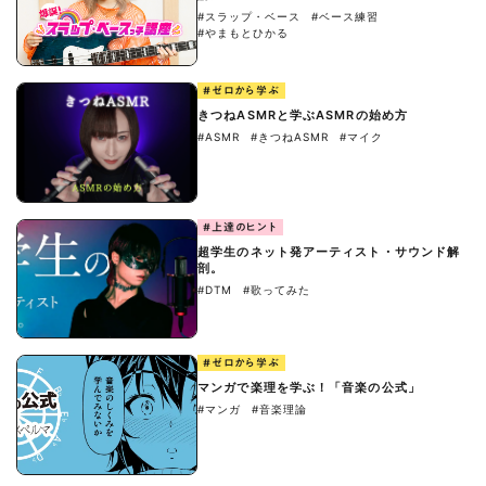
#スラップ・ベース
#ベース練習
#やまもとひかる
#ゼロから学ぶ
きつねASMRと学ぶASMRの始め方
#ASMR
#きつねASMR
#マイク
#上達のヒント
超学生のネット発アーティスト・サウンド解
剖。
#DTM
#歌ってみた
#ゼロから学ぶ
マンガで楽理を学ぶ！「音楽の公式」
#マンガ
#音楽理論