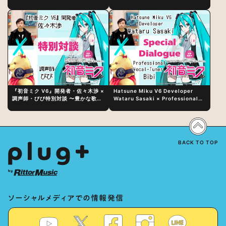
日（水）にリリース！
『初音ミク V6』開発者・佐々木渉 ×
Hatsune Miku V6 Developer
調声師・びび特別対談 〜豊かな歌声
Wataru Sasaki × Professional
表現の秘訣は、“歌うキャラクターへ
Vocal-Tuner Bibi Special
の愛”と“推し活”にあった！？
Dialogue: The Secret to Rich
Vocal Expression Lies in “Love
for the singing characters” and
“Oshikatsu”!?
BACK TO TOP
ソーシャルメディアでの情報発信