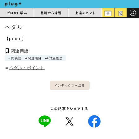
ゼロから学ぶ
基礎から練習
上達のヒント
ペダル
【pedal】
関連用語
＝同義語
⇒関連項目
⇔対立概念
＝
ペダル・ポイント
インデックスへ戻る
この記事をシェアする