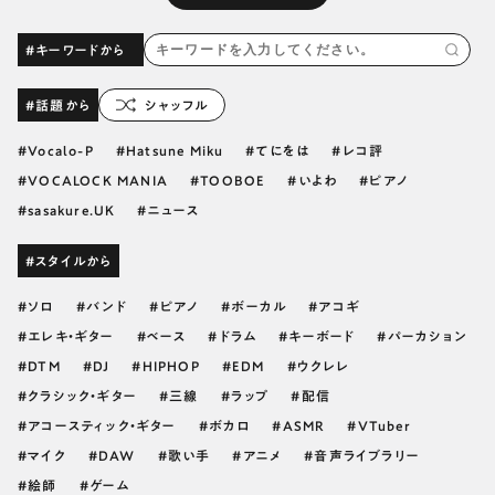
#キーワードから
#話題から
シャッフル
Vocalo-P
Hatsune Miku
てにをは
レコ評
VOCALOCK MANIA
TOOBOE
いよわ
ピアノ
sasakure.UK
ニュース
#スタイルから
ソロ
バンド
ピアノ
ボーカル
アコギ
エレキ・ギター
ベース
ドラム
キーボード
パーカション
DTM
DJ
HIPHOP
EDM
ウクレレ
クラシック・ギター
三線
ラップ
配信
アコースティック・ギター
ボカロ
ASMR
VTuber
マイク
DAW
歌い手
アニメ
音声ライブラリー
絵師
ゲーム