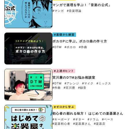
マンガで楽理を学ぶ！「音楽の公式」
#マンガ
#音楽理論
#基礎から練習
ボカロPに学ぶ。ボカロ曲の作り方
#DTM
#ボカロ
#作曲
#上達のヒント
宮川麿のDTMお悩み相談室
#DTM
#アレンジ
#マイク
#ミックス
#作曲
#宮川麿
#録音
#ゼロから学ぶ
初心者の頼れる味方！ はじめての楽器屋さん
#キーボード
#ギター
#ドラム
#ベース
#楽器初心者
#楽器屋さん
#楽器店