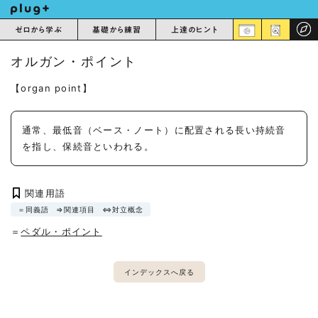
ゼロから学ぶ
基礎から練習
上達のヒント
オルガン・ポイント
【organ point】
通常、最低音（ベース・ノート）に配置される長い持続音
を指し、保続音といわれる。
関連用語
＝同義語
⇒関連項目
⇔対立概念
＝
ペダル・ポイント
インデックスへ戻る