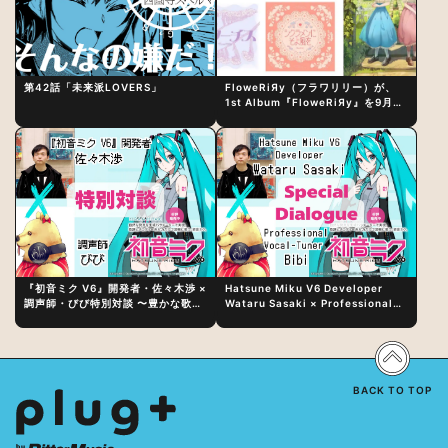
第42話「未来派LOVERS」
FloweRiЯy（フラワリリー）が、
1st Album『FloweRiЯy』を9月23
日（水）にリリース！
『初音ミク V6』開発者・佐々木渉 ×
Hatsune Miku V6 Developer
調声師・びび特別対談 〜豊かな歌声
Wataru Sasaki × Professional
表現の秘訣は、“歌うキャラクターへ
Vocal-Tuner Bibi Special
の愛”と“推し活”にあった！？
Dialogue: The Secret to Rich
Vocal Expression Lies in “Love
for the singing characters” and
“Oshikatsu”!?
BACK TO TOP