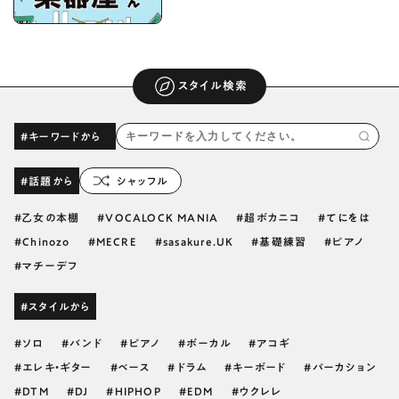
スタイル検索
#キーワードから
#話題から
シャッフル
乙女の本棚
VOCALOCK MANIA
超ボカニコ
てにをは
Chinozo
MECRE
sasakure.UK
基礎練習
ピアノ
マチーデフ
#スタイルから
ソロ
バンド
ピアノ
ボーカル
アコギ
エレキ・ギター
ベース
ドラム
キーボード
パーカション
DTM
DJ
HIPHOP
EDM
ウクレレ