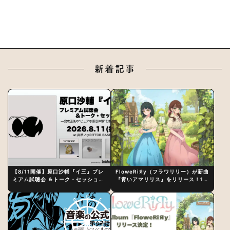
新着記事
【8/11開催】原口沙輔『イ三』プレ
FloweRiЯy（フラワリリー）が新曲
ミアム試聴会 ＆トーク・セッション
『青いアマリリス』をリリース！1st
〜完成直後の“ピュアな原音体験”と
アルバム詳細も発表
制作秘話