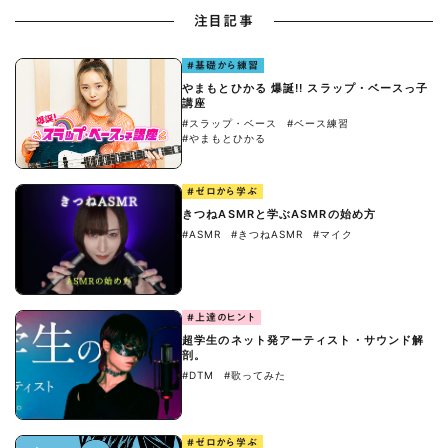
注目記事
#基礎から練習
やまもとひかる 爆誕!! スラップ・ベースっ子
講座
#スラップ・ベース
#ベース練習
#やまもとひかる
#ゼロから学ぶ
きつねASMRと学ぶASMRの始め方
#ASMR
#きつねASMR
#マイク
#上達のヒント
超学生のネット発アーティスト・サウンド解
剖。
#DTM
#歌ってみた
#ゼロから学ぶ