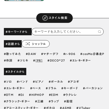
スタイル検索
#キーワードから
#話題から
シャッフル
歌ってみた
DAW
マチーデフ
r-906
cosMo＠暴走P
作詞
ツミキ
[PR]
DECO*27
エレキ・ギター
#スタイルから
ソロ
バンド
ピアノ
ボーカル
アコギ
エレキ・ギター
ベース
ドラム
キーボード
パーカション
DTM
DJ
HIPHOP
EDM
ウクレレ
クラシック・ギター
三線
ラップ
配信
アコースティック・ギター
ボカロ
ASMR
VTuber