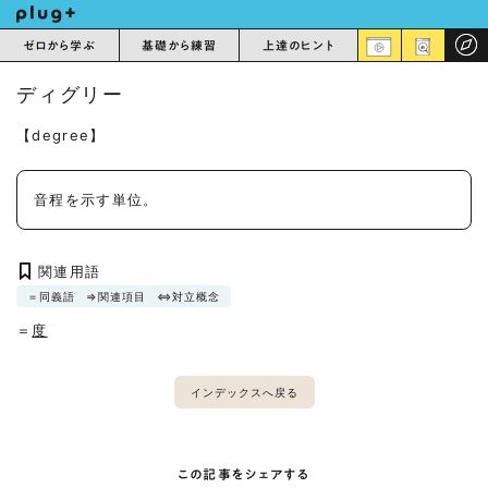
ゼロから学ぶ
基礎から練習
上達のヒント
ディグリー
【degree】
音程を示す単位。
関連用語
＝同義語
⇒関連項目
⇔対立概念
＝
度
インデックスへ戻る
この記事をシェアする