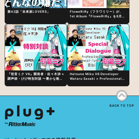
第42話「未来派LOVERS」
FloweRiЯy（フラワリリー）が、
1st Album『FloweRiЯy』を9月23
日（水）にリリース！
『初音ミク V6』開発者・佐々木渉 ×
Hatsune Miku V6 Developer
調声師・びび特別対談 〜豊かな歌声
Wataru Sasaki × Professional
表現の秘訣は、“歌うキャラクターへ
Vocal-Tuner Bibi Special
の愛”と“推し活”にあった！？
Dialogue: The Secret to Rich
Vocal Expression Lies in “Love
for the singing characters” and
“Oshikatsu”!?
BACK TO TOP