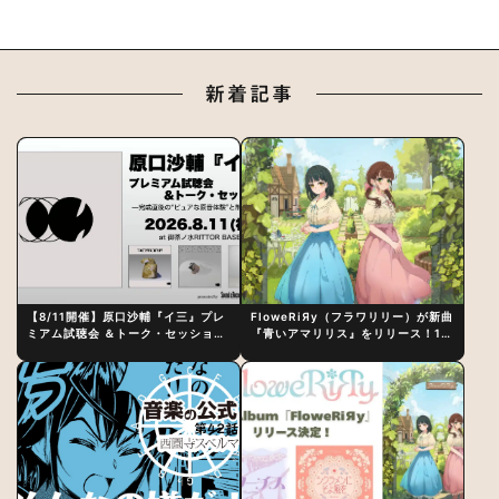
新着記事
【8/11開催】原口沙輔『イ三』プレ
FloweRiЯy（フラワリリー）が新曲
ミアム試聴会 ＆トーク・セッション
『青いアマリリス』をリリース！1st
〜完成直後の“ピュアな原音体験”と
アルバム詳細も発表
制作秘話