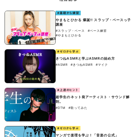
#基礎から練習
やまもとひかる 爆誕!! スラップ・ベースっ子
講座
#スラップ・ベース
#ベース練習
#やまもとひかる
#ゼロから学ぶ
きつねASMRと学ぶASMRの始め方
#ASMR
#きつねASMR
#マイク
#上達のヒント
超学生のネット発アーティスト・サウンド解
剖。
#DTM
#歌ってみた
#ゼロから学ぶ
マンガで楽理を学ぶ！「音楽の公式」