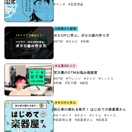
#マンガ
#音楽理論
#基礎から練習
ボカロPに学ぶ。ボカロ曲の作り方
#DTM
#ボカロ
#作曲
#上達のヒント
宮川麿のDTMお悩み相談室
#DTM
#アレンジ
#マイク
#ミックス
#作曲
#宮川麿
#録音
#ゼロから学ぶ
初心者の頼れる味方！ はじめての楽器屋さん
#キーボード
#ギター
#ドラム
#ベース
#楽器初心者
#楽器屋さん
#楽器店