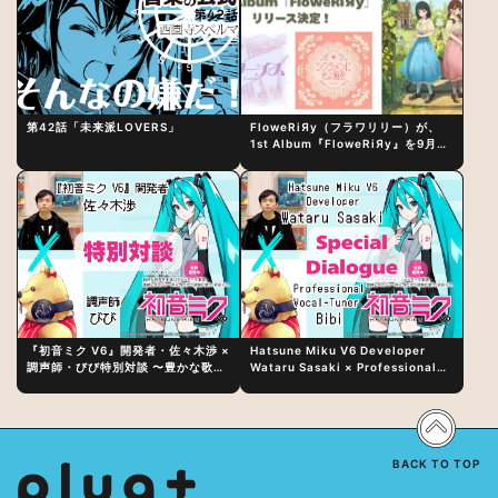
第42話「未来派LOVERS」
FloweRiЯy（フラワリリー）が、
1st Album『FloweRiЯy』を9月23
日（水）にリリース！
『初音ミク V6』開発者・佐々木渉 ×
Hatsune Miku V6 Developer
調声師・びび特別対談 〜豊かな歌声
Wataru Sasaki × Professional
表現の秘訣は、“歌うキャラクターへ
Vocal-Tuner Bibi Special
の愛”と“推し活”にあった！？
Dialogue: The Secret to Rich
Vocal Expression Lies in “Love
for the singing characters” and
“Oshikatsu”!?
BACK TO TOP