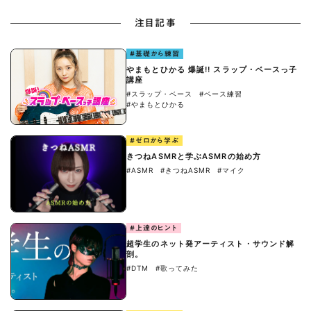
注目記事
#基礎から練習
やまもとひかる 爆誕!! スラップ・ベースっ子
講座
#スラップ・ベース
#ベース練習
#やまもとひかる
#ゼロから学ぶ
きつねASMRと学ぶASMRの始め方
#ASMR
#きつねASMR
#マイク
#上達のヒント
超学生のネット発アーティスト・サウンド解
剖。
#DTM
#歌ってみた