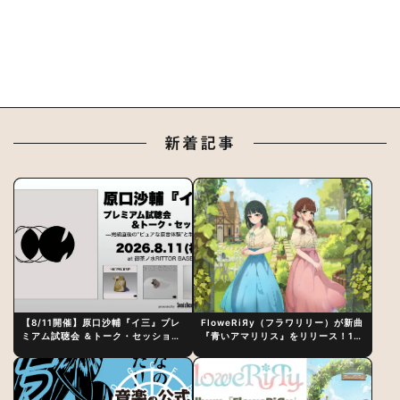
新着記事
【8/11開催】原口沙輔『イ三』プレ
FloweRiЯy（フラワリリー）が新曲
ミアム試聴会 ＆トーク・セッション
『青いアマリリス』をリリース！1st
〜完成直後の“ピュアな原音体験”と
アルバム詳細も発表
制作秘話