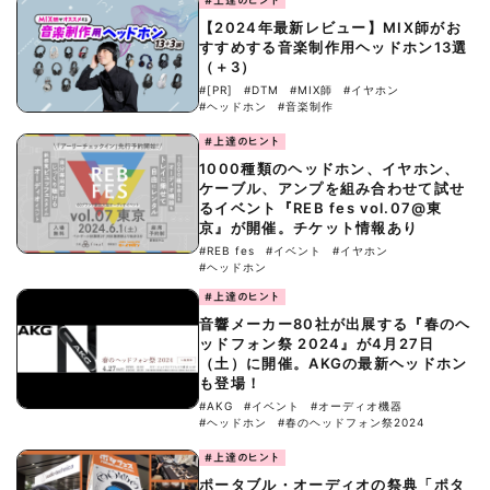
【2024年最新レビュー】MIX師がお
すすめする音楽制作用ヘッドホン13選
（＋3）
#[PR]
#DTM
#MIX師
#イヤホン
#ヘッドホン
#音楽制作
#上達のヒント
1000種類のヘッドホン、イヤホン、
ケーブル、アンプを組み合わせて試せ
るイベント『REB fes vol.07@東
京』が開催。チケット情報あり
#REB fes
#イベント
#イヤホン
#ヘッドホン
#上達のヒント
音響メーカー80社が出展する『春のヘ
ッドフォン祭 2024』が4月27日
（土）に開催。AKGの最新ヘッドホン
も登場！
#AKG
#イベント
#オーディオ機器
#ヘッドホン
#春のヘッドフォン祭2024
#上達のヒント
ポータブル・オーディオの祭典「ポタ