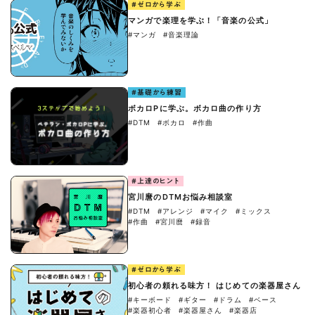
#ゼロから学ぶ
マンガで楽理を学ぶ！「音楽の公式」
#マンガ
#音楽理論
#基礎から練習
ボカロPに学ぶ。ボカロ曲の作り方
#DTM
#ボカロ
#作曲
#上達のヒント
宮川麿のDTMお悩み相談室
#DTM
#アレンジ
#マイク
#ミックス
#作曲
#宮川麿
#録音
#ゼロから学ぶ
初心者の頼れる味方！ はじめての楽器屋さん
#キーボード
#ギター
#ドラム
#ベース
#楽器初心者
#楽器屋さん
#楽器店