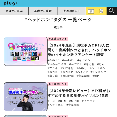
ゼロから学ぶ
基礎から練習
上達のヒント
“ヘッドホン”タグの一覧ページ
6記事
#上達のヒント
【2024年最新】現役ボカロP13人に
聞く！音楽制作のときに、ヘッドホン
派orイヤホン派？アンケート調査
#Guiano
#wotaku
#イヤホン
#いるかアイス
#かごめP
#きくお
#じん
#ツミキ
#てにをは
#ぬゆり
#ヘッドホン
#ボカロ
#ボカロP
#みきとP
#ランキング
#南ノ南
#原口沙輔
#音楽制作
#鬱P
#上達のヒント
【2024年最新レビュー】MIX師がお
すすめする音楽制作用イヤホン10選
#[PR]
#DTM
#MIX師
#イヤホン
#ヘッドホン
#音楽制作
#上達のヒント