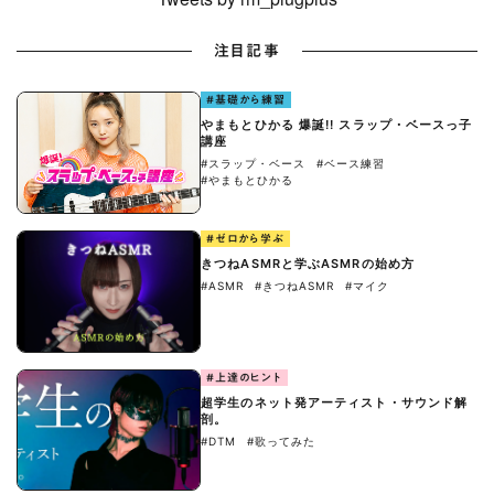
注目記事
#基礎から練習
やまもとひかる 爆誕!! スラップ・ベースっ子
講座
#スラップ・ベース
#ベース練習
#やまもとひかる
#ゼロから学ぶ
きつねASMRと学ぶASMRの始め方
#ASMR
#きつねASMR
#マイク
#上達のヒント
超学生のネット発アーティスト・サウンド解
剖。
#DTM
#歌ってみた