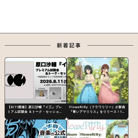
新着記事
【8/11開催】原口沙輔『イ三』プレ
FloweRiЯy（フラワリリー）が新曲
ミアム試聴会 ＆トーク・セッション
『青いアマリリス』をリリース！1st
〜完成直後の“ピュアな原音体験”と
アルバム詳細も発表
制作秘話