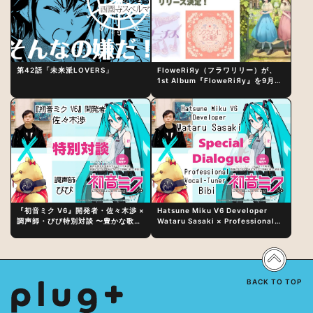
第42話「未来派LOVERS」
FloweRiЯy（フラワリリー）が、
1st Album『FloweRiЯy』を9月23
日（水）にリリース！
『初音ミク V6』開発者・佐々木渉 ×
Hatsune Miku V6 Developer
調声師・びび特別対談 〜豊かな歌声
Wataru Sasaki × Professional
表現の秘訣は、“歌うキャラクターへ
Vocal-Tuner Bibi Special
の愛”と“推し活”にあった！？
Dialogue: The Secret to Rich
Vocal Expression Lies in “Love
for the singing characters” and
“Oshikatsu”!?
BACK TO TOP