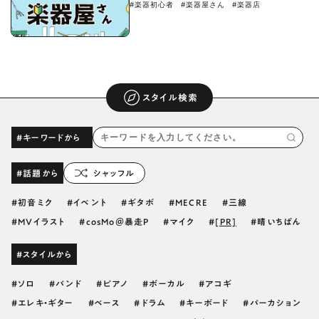
#楽器初心者
#楽器屋さん
#楽器店
スタイル検索
#キーワードから
#話題から
シャッフル
初音ミク
イベント
ギタボ
MECRE
三線
MVイラスト
cosMo＠暴走P
マイク
[PR]
晴いちばん
#スタイルから
ソロ
バンド
ピアノ
ボーカル
アコギ
エレキ・ギター
ベース
ドラム
キーボード
パーカション