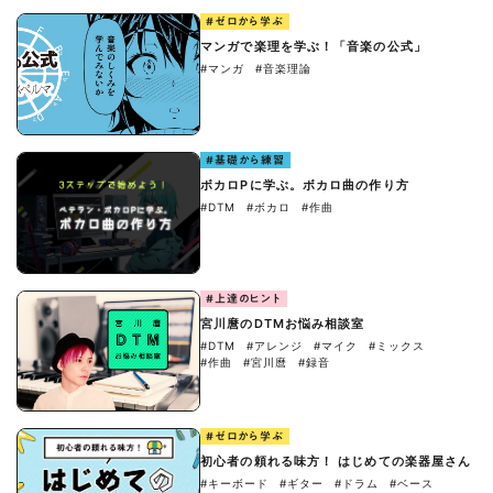
#ゼロから学ぶ
マンガで楽理を学ぶ！「音楽の公式」
#マンガ
#音楽理論
#基礎から練習
ボカロPに学ぶ。ボカロ曲の作り方
#DTM
#ボカロ
#作曲
#上達のヒント
宮川麿のDTMお悩み相談室
#DTM
#アレンジ
#マイク
#ミックス
#作曲
#宮川麿
#録音
#ゼロから学ぶ
初心者の頼れる味方！ はじめての楽器屋さん
#キーボード
#ギター
#ドラム
#ベース