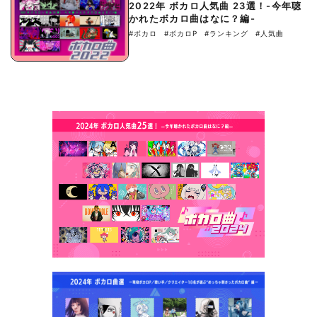
2022年 ボカロ人気曲 23選！-今年聴
かれたボカロ曲はなに？編-
#ボカロ
#ボカロP
#ランキング
#人気曲