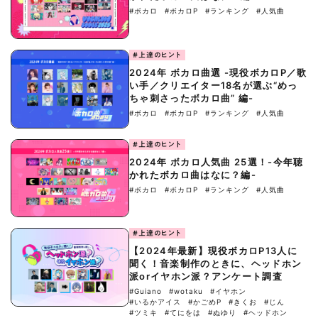
#ボカロ
#ボカロP
#ランキング
#人気曲
#上達のヒント
2024年 ボカロ曲選 -現役ボカロP／歌
い手／クリエイター18名が選ぶ“めっ
ちゃ刺さったボカロ曲” 編-
#ボカロ
#ボカロP
#ランキング
#人気曲
#上達のヒント
2024年 ボカロ人気曲 25選！-今年聴
かれたボカロ曲はなに？編-
#ボカロ
#ボカロP
#ランキング
#人気曲
#上達のヒント
【2024年最新】現役ボカロP13人に
聞く！音楽制作のときに、ヘッドホン
派orイヤホン派？アンケート調査
#Guiano
#wotaku
#イヤホン
#いるかアイス
#かごめP
#きくお
#じん
#ツミキ
#てにをは
#ぬゆり
#ヘッドホン