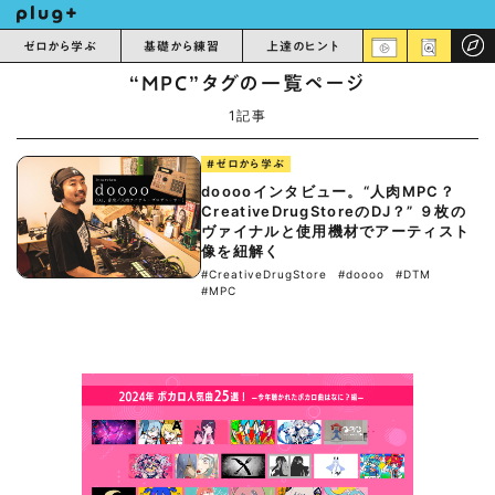
ゼロから学ぶ
基礎から練習
上達のヒント
“MPC”タグの一覧ページ
1記事
#ゼロから学ぶ
dooooインタビュー。“人肉MPC？
CreativeDrugStoreのDJ？” ９枚の
ヴァイナルと使用機材でアーティスト
像を紐解く
#CreativeDrugStore
#doooo
#DTM
#MPC