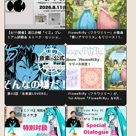
【8/11開催】原口沙輔『イ三』プレ
FloweRiЯy（フラワリリー）が新曲
ミアム試聴会 ＆トーク・セッション
『青いアマリリス』をリリース！1st
〜完成直後の“ピュアな原音体験”と
アルバム詳細も発表
制作秘話
第42話「未来派LOVERS」
FloweRiЯy（フラワリリー）が、
1st Album『FloweRiЯy』を9月23
日（水）にリリース！