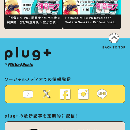
『初音ミク V6』開発者・佐々木渉 ×
Hatsune Miku V6 Developer
調声師・びび特別対談 〜豊かな歌声
Wataru Sasaki × Professional
表現の秘訣は、“歌うキャラクターへ
Vocal-Tuner Bibi Special
の愛”と“推し活”にあった！？
Dialogue: The Secret to Rich
Vocal Expression Lies in “Love
for the singing characters” and
“Oshikatsu”!?
BACK TO TOP
ソーシャルメディアでの情報発信
plug+の最新記事を定期的に配信！