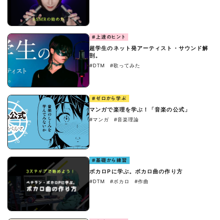
#上達のヒント
超学生のネット発アーティスト・サウンド解
剖。
#DTM
#歌ってみた
#ゼロから学ぶ
マンガで楽理を学ぶ！「音楽の公式」
#マンガ
#音楽理論
#基礎から練習
ボカロPに学ぶ。ボカロ曲の作り方
#DTM
#ボカロ
#作曲