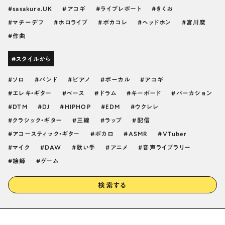
sasakure.UK
アコギ
ライブレポート
きくお
マチーデフ
ホロライブ
ボカコレ
ヘッドホン
宮川麿
作曲
#スタイルから
ソロ
バンド
ピアノ
ボーカル
アコギ
エレキ・ギター
ベース
ドラム
キーボード
パーカション
DTM
DJ
HIPHOP
EDM
ウクレレ
クラシック・ギター
三線
ラップ
配信
アコースティック・ギター
ボカロ
ASMR
VTuber
マイク
DAW
歌い手
アニメ
音声ライブラリー
絵師
ゲーム
検索する