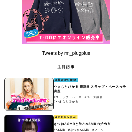
Tweets by rm_plugplus
注目記事
#基礎から練習
やまもとひかる 爆誕!! スラップ・ベースっ子
講座
#スラップ・ベース
#ベース練習
#やまもとひかる
#ゼロから学ぶ
きつねASMRと学ぶASMRの始め方
#ASMR
#きつねASMR
#マイク