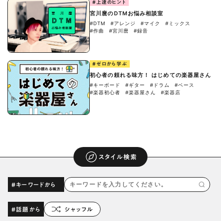
#上達のヒント
宮川麿のDTMお悩み相談室
#DTM
#アレンジ
#マイク
#ミックス
#作曲
#宮川麿
#録音
#ゼロから学ぶ
初心者の頼れる味方！ はじめての楽器屋さん
#キーボード
#ギター
#ドラム
#ベース
#楽器初心者
#楽器屋さん
#楽器店
スタイル検索
#キーワードから
#話題から
シャッフル