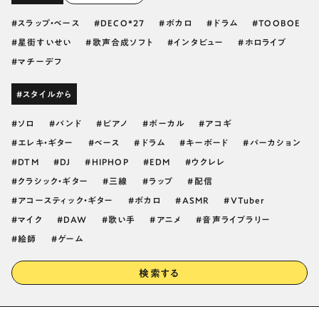
スラップ・ベース
DECO*27
ボカロ
ドラム
TOOBOE
星街すいせい
歌声合成ソフト
インタビュー
ホロライブ
マチーデフ
#スタイルから
ソロ
バンド
ピアノ
ボーカル
アコギ
エレキ・ギター
ベース
ドラム
キーボード
パーカション
DTM
DJ
HIPHOP
EDM
ウクレレ
クラシック・ギター
三線
ラップ
配信
アコースティック・ギター
ボカロ
ASMR
VTuber
マイク
DAW
歌い手
アニメ
音声ライブラリー
絵師
ゲーム
検索する