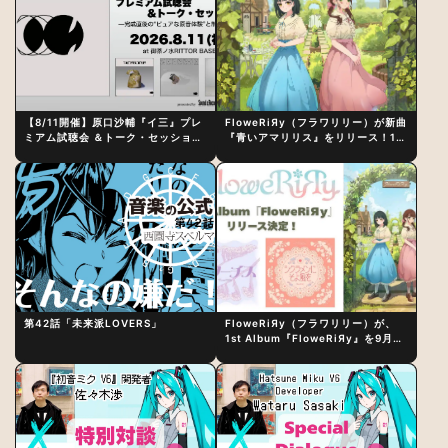
【8/11開催】原口沙輔『イ三』プレ
FloweRiЯy（フラワリリー）が新曲
ミアム試聴会 ＆トーク・セッション
『青いアマリリス』をリリース！1st
〜完成直後の“ピュアな原音体験”と
アルバム詳細も発表
制作秘話
第42話「未来派LOVERS」
FloweRiЯy（フラワリリー）が、
1st Album『FloweRiЯy』を9月23
日（水）にリリース！