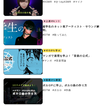
#ASMR
#きつねASMR
#マイク
#上達のヒント
超学生のネット発アーティスト・サウンド解
剖。
#DTM
#歌ってみた
#ゼロから学ぶ
マンガで楽理を学ぶ！「音楽の公式」
#マンガ
#音楽理論
#基礎から練習
ボカロPに学ぶ。ボカロ曲の作り方
#DTM
#ボカロ
#作曲