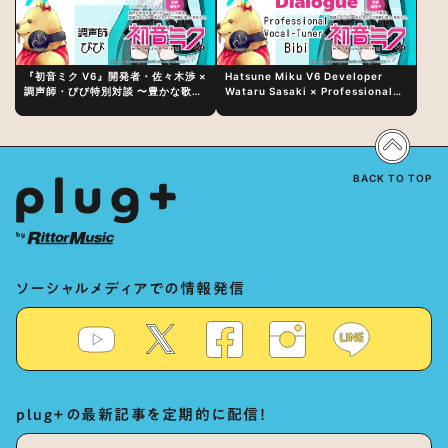
『初音ミク V6』開発者・佐々木渉 ×
Hatsune Miku V6 Developer
調声師・びび特別対談 〜豊かな歌声
Wataru Sasaki × Professional
表現の秘訣は、“歌うキャラクターへ
Vocal-Tuner Bibi Special
の愛”と“推し活”にあった！？
Dialogue: The Secret to Rich
Vocal Expression Lies in “Love
for the singing characters” and
“Oshikatsu”!?
BACK TO TOP
ソーシャルメディアでの情報発信
plug+の最新記事を定期的に配信！