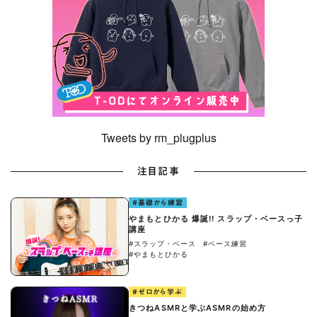
Tweets by rm_plugplus
注目記事
#基礎から練習
やまもとひかる 爆誕!! スラップ・ベースっ子
講座
#スラップ・ベース
#ベース練習
#やまもとひかる
#ゼロから学ぶ
きつねASMRと学ぶASMRの始め方