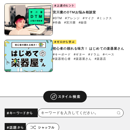
#上達のヒント
宮川麿のDTMお悩み相談室
#DTM
#アレンジ
#マイク
#ミックス
#作曲
#宮川麿
#録音
#ゼロから学ぶ
初心者の頼れる味方！ はじめての楽器屋さん
#キーボード
#ギター
#ドラム
#ベース
#楽器初心者
#楽器屋さん
#楽器店
スタイル検索
#キーワードから
#話題から
シャッフル