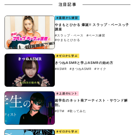
注目記事
#基礎から練習
やまもとひかる 爆誕!! スラップ・ベースっ子
講座
#スラップ・ベース
#ベース練習
#やまもとひかる
#ゼロから学ぶ
きつねASMRと学ぶASMRの始め方
#ASMR
#きつねASMR
#マイク
#上達のヒント
超学生のネット発アーティスト・サウンド解
剖。
#DTM
#歌ってみた
#ゼロから学ぶ