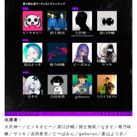
出演者：
大沢伸一／ピノキオピー／原口沙輔／国士無双／なきそ／椎乃味
醂／サツキ／吉田夜世／ど〜ぱみん／gaburyu／夏山よつぎ／