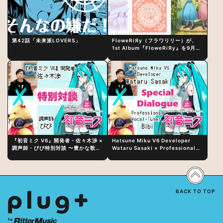
第42話「未来派LOVERS」
FloweRiЯy（フラワリリー）が、
1st Album『FloweRiЯy』を9月23
日（水）にリリース！
『初音ミク V6』開発者・佐々木渉 ×
Hatsune Miku V6 Developer
調声師・びび特別対談 〜豊かな歌声
Wataru Sasaki × Professional
表現の秘訣は、“歌うキャラクターへ
Vocal-Tuner Bibi Special
の愛”と“推し活”にあった！？
Dialogue: The Secret to Rich
Vocal Expression Lies in “Love
for the singing characters” and
“Oshikatsu”!?
BACK TO TOP