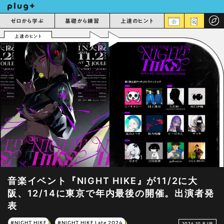
ゼロから学ぶ
基礎から練習
上達のヒント
上達のヒント
音楽イベント『NIGHT HIKE』が11/2に大
阪、12/14に東京で年内最後の開催。出演者発
表
#NIGHT HIKE
#NIGHT HIKE Late 2024
2024.10.8 UP