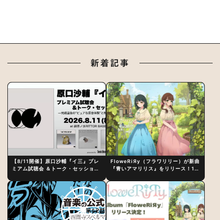
新着記事
【8/11開催】原口沙輔『イ三』プレ
FloweRiЯy（フラワリリー）が新曲
ミアム試聴会 ＆トーク・セッション
『青いアマリリス』をリリース！1st
〜完成直後の“ピュアな原音体験”と
アルバム詳細も発表
制作秘話