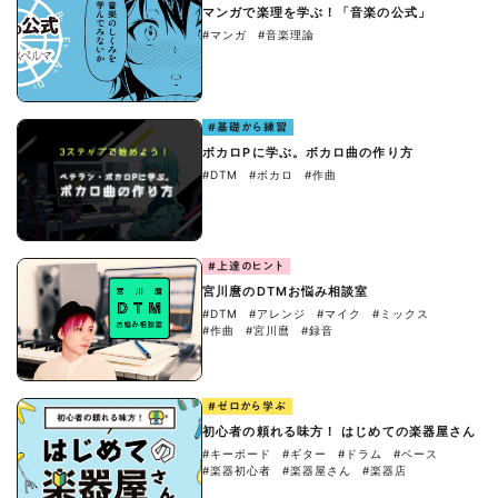
マンガで楽理を学ぶ！「音楽の公式」
#マンガ
#音楽理論
#基礎から練習
ボカロPに学ぶ。ボカロ曲の作り方
#DTM
#ボカロ
#作曲
#上達のヒント
宮川麿のDTMお悩み相談室
#DTM
#アレンジ
#マイク
#ミックス
#作曲
#宮川麿
#録音
#ゼロから学ぶ
初心者の頼れる味方！ はじめての楽器屋さん
#キーボード
#ギター
#ドラム
#ベース
#楽器初心者
#楽器屋さん
#楽器店