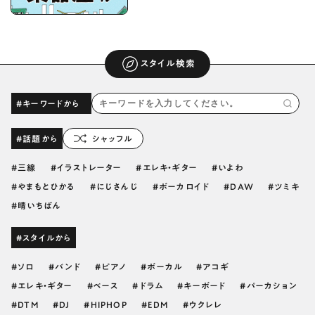
スタイル検索
#キーワードから
#話題から
シャッフル
三線
イラストレーター
エレキ・ギター
いよわ
やまもとひかる
にじさんじ
ボーカロイド
DAW
ツミキ
晴いちばん
#スタイルから
ソロ
バンド
ピアノ
ボーカル
アコギ
エレキ・ギター
ベース
ドラム
キーボード
パーカション
DTM
DJ
HIPHOP
EDM
ウクレレ