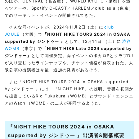
のほか、CENTRAL（名古屋）、WORLD KYOTO（京都）を巡
るツアーや、Spotify O-EAST／HARLEM／club asia（東京）
でのサーキット・イベントが開催されてきた。
そんな同イベントが、2024年11月2日（土）に
club
JOULE
（大阪）で
『NIGHT HIKE TOURS 2024 in OSAKA
supported by ジンドゥー
』
として、12月14日 （土）に
渋谷
WOMB
（東京）で
『NIGHT HIKE Late 2024 supported by
ジンドゥー』
として開催決定。両イベントのボカロPとクラブDJ
が入り交じったラインナップや、チケット価格が発表された。大
阪公演の出演者は今後、追加の発表があるそう。
また『NIGHT HIKE TOURS 2024 in OSAKA supported
by ジンドゥー 』には、『NIGHT HIKE』の照明、音響を初回か
ら担当しているRio Fukukura（WOMB）とサウンド・エンジニ
アのWachi（WOMB）の二人が帯同するようだ。
『NIGHT HIKE TOURS 2024 in OSAKA
supported by ジンドゥー
』
出演者&開催概要